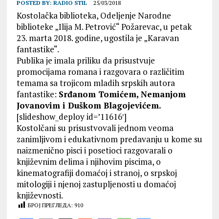
POSTED BY:
RADIO STIL
25/03/2018
Kostolačka biblioteka, Odeljenje Narodne
biblioteke „Ilija M. Petrović“ Požarevac, u petak
23. marta 2018. godine, ugostila je „Karavan
fantastike“.
Publika je imala priliku da prisustvuje
promocijama romana i razgovara o različitim
temama sa trojicom mladih srpskih autora
fantastike:
Srđanom Tomićem, Nemanjom
Jovanovim i Duškom Blagojevićem.
[slideshow_deploy id=’11616′]
Kostolčani su prisustvovali jednom veoma
zanimljivom i edukativnom predavanju u kome su
naizmenično pisci i posetioci razgovarali o
književnim delima i njihovim piscima, o
kinematografiji domaćoj i stranoj, o srpskoj
mitologiji i njenoj zastupljenosti u domaćoj
književnosti.
БРОЈ ПРЕГЛЕДА:
910