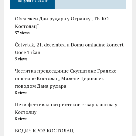
Обележен Дан рудара у Огранку „ТЕ-KО
Kостолац“
57 views
Četvrtak, 21. decembra u Domu omladine koncert
Goce Tržan
9 views
Честитка председнице Скупштине Градске
општине Kостолац, Милене Церовшек
поводом Дана рудара
8 views
Пети фестивал патриотског стваралаштва у
Костолцу
8 views
ВОДИЧ КРОЗ КОСТОЛАЦ