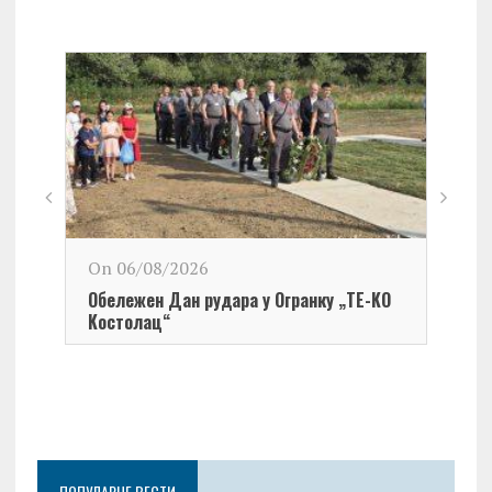
On 06/08/2026
Обележен Дан рудара у Огранку „ТЕ-KО
Kостолац“
On 0
Чест
Град
Церо
ПОПУЛАРНЕ ВЕСТИ