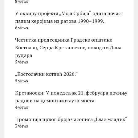
8 views
У оквиру пројекта „Моја Србија“ одата почаст
палим херојима из ратова 1990–1999.
6 views
Честитка председника Градске општине
Костолац, Серџа Крстаноског, поводом Дана
рудара
5 views
„Костолачки котлић 2026.“
5 views
Kрстаноски: У понедељак 21. фебруара почињу
радови на демонтажи ауто моста
4 views
Промоција првог броја часописа „Глас младих“
3 views