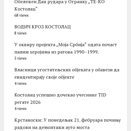
Обележен Дан рудара у Огранку „ТЕ-KО
Kостолац“
68 views
ВОДИЧ КРОЗ КОСТОЛАЦ
8 views
У оквиру пројекта „Моја Србија“ одата почаст
палим херојима из ратова 1990–1999.
5 views
Власници угоститељских објеката у обавези да
евидентирају своје објекте
4 views
Костолац успешно дочекао учеснике TID
регате 2026
4 views
Kрстаноски: У понедељак 21. фебруара почињу
радови на демонтажи ауто моста