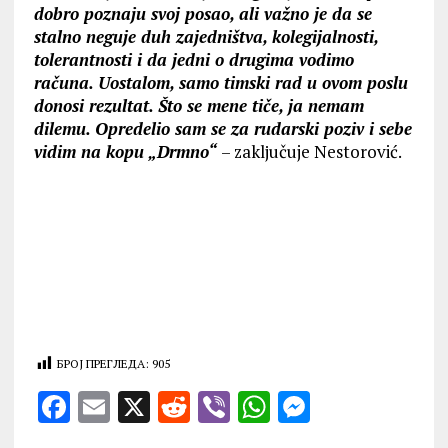
dobro poznaju svoj posao, ali važno je da se
stalno neguje duh zajedništva, kolegijalnosti,
tolerantnosti i da jedni o drugima vodimo
računa. Uostalom, samo timski rad u ovom poslu
donosi rezultat. Što se mene tiče, ja nemam
dilemu. Opredelio sam se za rudarski poziv i sebe
vidim na kopu „Drmno“
– zaklјučuje Nestorović.
БРОЈ ПРЕГЛЕДА:
905
F
E
X
R
V
W
M
a
m
e
ib
h
es