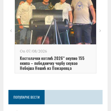
On 0
On 07/08/2026
Обел
Kостолачки котлић 2026“ окупио 155
Kост
екипа – победничку чорбу скувао
Небојша Нешић из Пожаревца
ПОПУЛАРНЕ ВЕСТИ