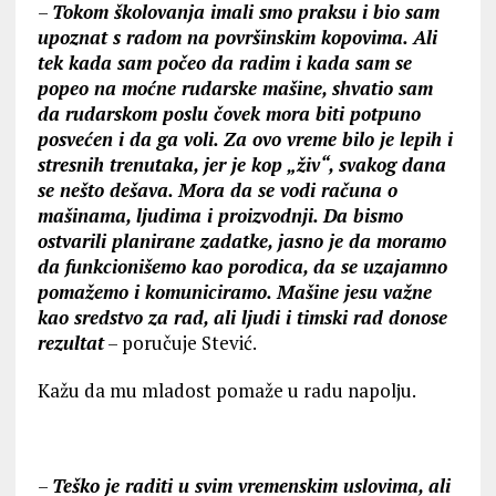
–
Tokom školovanja imali smo praksu i bio sam
upoznat s radom na površinskim kopovima. Ali
tek kada sam počeo da radim i kada sam se
popeo na moćne rudarske mašine, shvatio sam
da rudarskom poslu čovek mora biti potpuno
posvećen i da ga voli. Za ovo vreme bilo je lepih i
stresnih trenutaka, jer je kop „živ“, svakog dana
se nešto dešava. Mora da se vodi računa o
mašinama, lјudima i proizvodnji. Da bismo
ostvarili planirane zadatke, jasno je da moramo
da funkcionišemo kao porodica, da se uzajamno
pomažemo i komuniciramo. Mašine jesu važne
kao sredstvo za rad, ali lјudi i timski rad donose
rezultat
– poručuje Stević.
Kažu da mu mladost pomaže u radu napolјu.
–
Teško je raditi u svim vremenskim uslovima, ali