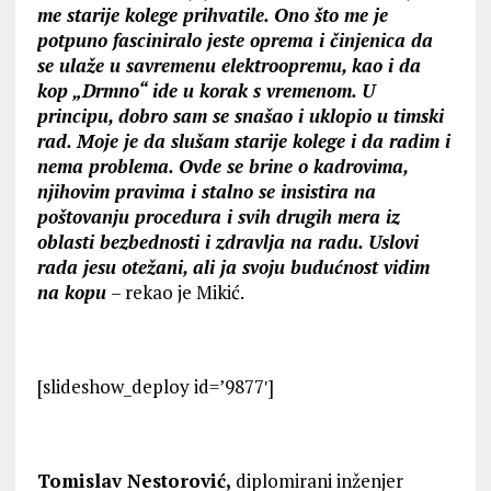
me starije kolege prihvatile. Ono što me je
potpuno fasciniralo jeste oprema i činjenica da
se ulaže u savremenu elektroopremu, kao i da
kop „Drmno“ ide u korak s vremenom. U
principu, dobro sam se snašao i uklopio u timski
rad. Moje je da slušam starije kolege i da radim i
nema problema. Ovde se brine o kadrovima,
njihovim pravima i stalno se insistira na
poštovanju procedura i svih drugih mera iz
oblasti bezbednosti i zdravlјa na radu. Uslovi
rada jesu otežani, ali ja svoju budućnost vidim
na kopu
– rekao je Mikić.
[slideshow_deploy id=’9877′]
Tomislav Nestorović,
diplomirani inženjer