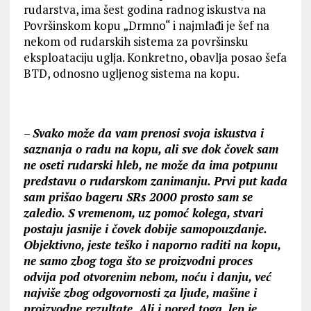
rudarstva, ima šest godina radnog iskustva na
Površinskom kopu „Drmno“ i najmlađi je šef na
nekom od rudarskih sistema za površinsku
eksploataciju uglјa. Konkretno, obavlјa posao šefa
BTD, odnosno uglјenog sistema na kopu.
–
Svako može da vam prenosi svoja iskustva i
saznanja o radu na kopu, ali sve dok čovek sam
ne oseti rudarski hleb, ne može da ima potpunu
predstavu o rudarskom zanimanju. Prvi put kada
sam prišao bageru SRs 2000 prosto sam se
zaledio. S vremenom, uz pomoć kolega, stvari
postaju jasnije i čovek dobije samopouzdanje.
Objektivno, jeste teško i naporno raditi na kopu,
ne samo zbog toga što se proizvodni proces
odvija pod otvorenim nebom, noću i danju, već
najviše zbog odgovornosti za lјude, mašine i
proizvodne rezultate. Ali i pored toga, lep je