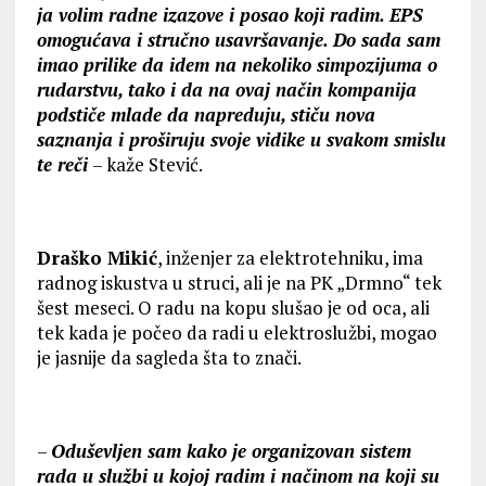
ja volim radne izazove i posao koji radim. EPS
omogućava i stručno usavršavanje. Do sada sam
imao prilike da idem na nekoliko simpozijuma o
rudarstvu, tako i da na ovaj način kompanija
podstiče mlade da napreduju, stiču nova
saznanja i proširuju svoje vidike u svakom smislu
te reči
– kaže Stević.
Draško Mikić
, inženjer za elektrotehniku, ima
radnog iskustva u struci, ali je na PK „Drmno“ tek
šest meseci. O radu na kopu slušao je od oca, ali
tek kada je počeo da radi u elektroslužbi, mogao
je jasnije da sagleda šta to znači.
–
Oduševlјen sam kako je organizovan sistem
rada u službi u kojoj radim i načinom na koji su