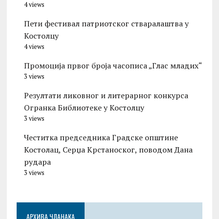
4 views
Пети фестивал патриотског стваралаштва у
Костолцу
4 views
Промоција првог броја часописа „Глас младих“
3 views
Резултати ликовног и литерарног конкурса
Огранка Библиотеке у Костолцу
3 views
Честитка председника Градске општине
Костолац, Серџа Крстаноског, поводом Дана
рудара
3 views
АРХИВА ЧЛАНАКА