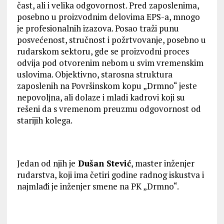
čast, ali i velika odgovornost. Pred zaposlenima,
posebno u proizvodnim delovima EPS-a, mnogo
je profesionalnih izazova. Posao traži punu
posvećenost, stručnost i požrtvovanje, posebno u
rudarskom sektoru, gde se proizvodni proces
odvija pod otvorenim nebom u svim vremenskim
uslovima. Objektivno, starosna struktura
zaposlenih na Površinskom kopu „Drmno“ jeste
nepovolјna, ali dolaze i mladi kadrovi koji su
rešeni da s vremenom preuzmu odgovornost od
starijih kolega.
Jedan od njih je
Dušan Stević
, master inženjer
rudarstva, koji ima četiri godine radnog iskustva i
najmlađi je inženjer smene na PK „Drmno“.