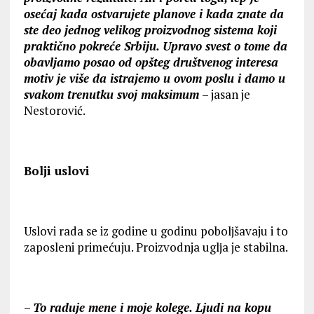
osećaj kada ostvarujete planove i kada znate da
ste deo jednog velikog proizvodnog sistema koji
praktično pokreće Srbiju. Upravo svest o tome da
obavlјamo posao od opšteg društvenog interesa
motiv je više da istrajemo u ovom poslu i damo u
svakom trenutku svoj maksimum
– jasan je
Nestorović.
Bolјi uslovi
Uslovi rada se iz godine u godinu pobolјšavaju i to
zaposleni primećuju. Proizvodnja uglјa je stabilna.
–
To raduje mene i moje kolege. Ljudi na kopu