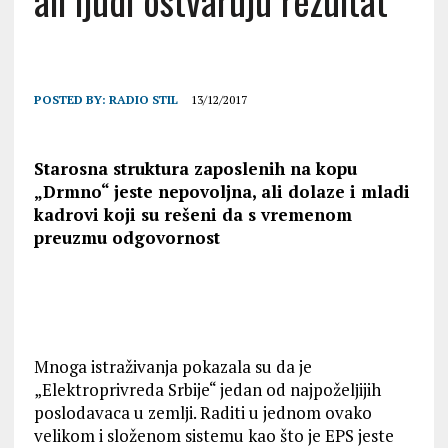
ali lјudi ostvaruju rezultat
POSTED BY:
RADIO STIL
13/12/2017
Starosna struktura zaposlenih na
kopu
„Drmno“ jeste nepovolјna, ali dolaze i mladi
kadrovi koji su rešeni da
s vremenom
preuzmu odgovornost
Mnoga istraživanja pokazala su da je
„Elektroprivreda Srbije“ jedan od najpoželјijih
poslodavaca u zemlјi. Raditi u jednom ovako
velikom i složenom sistemu kao što je EPS jeste