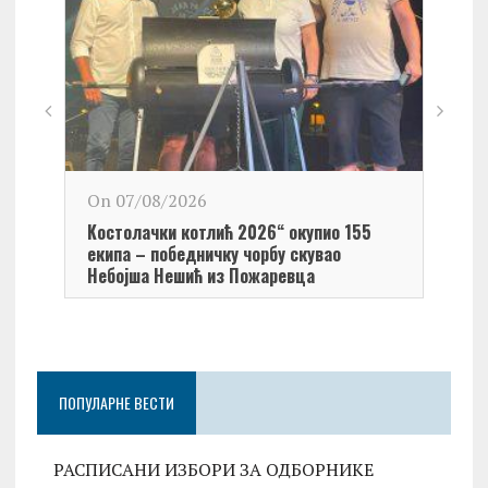
On 0
On 07/08/2026
Обел
Kостолачки котлић 2026“ окупио 155
Kост
екипа – победничку чорбу скувао
Небојша Нешић из Пожаревца
ПОПУЛАРНЕ ВЕСТИ
РАСПИСАНИ ИЗБОРИ ЗА ОДБОРНИКЕ