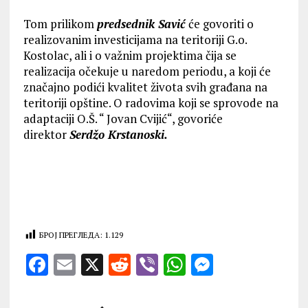
Tom prilikom
predsednik Savić
će govoriti o
realizovanim investicijama na teritoriji G.o.
Kostolac, ali i o važnim projektima čija se
realizacija očekuje u naredom periodu, a koji će
značajno podići kvalitet života svih građana na
teritoriji opštine. O radovima koji se sprovode na
adaptaciji O.Š. “ Jovan Cvijić“, govoriće
direktor
Serdžo Krstanoski.
БРОЈ ПРЕГЛЕДА:
1.129
F
E
X
R
V
W
M
a
m
e
ib
h
es