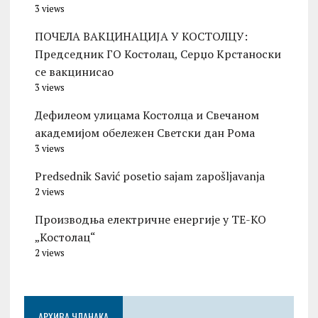
3 views
ПОЧЕЛА ВАКЦИНАЦИЈА У КОСТОЛЦУ:
Председник ГО Костолац, Серџо Крстаноски
се вакцинисао
3 views
Дефилеом улицама Костолца и Свечаном
академијом обележен Светски дан Рома
3 views
Predsednik Savić posetio sajam zapošljavanja
2 views
Производња електричне енергије у ТЕ-КО
„Костолац“
2 views
АРХИВА ЧЛАНАКА