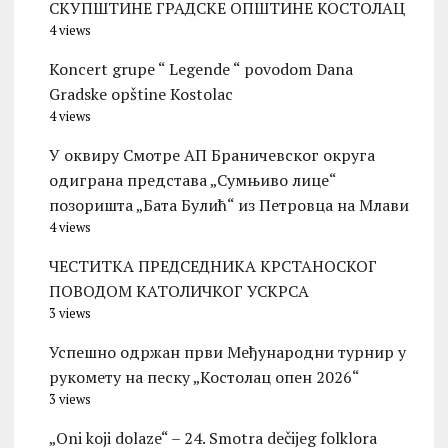
СКУПШТИНЕ ГРАДСКЕ ОПШТИНЕ КОСТОЛАЦ
4 views
Koncert grupe “ Legende “ povodom Dana
Gradske opštine Kostolac
4 views
У оквиру Смотре АП Браничевског округа
одиграна представа „Сумњиво лице“
позоришта „Бата Булић“ из Петровца на Млави
4 views
ЧЕСТИТКА ПРЕДСЕДНИКА КРСТАНОСКОГ
ПОВОДОМ КАТОЛИЧКОГ УСКРСА
3 views
Успешно одржан први Међународни турнир у
рукомету на песку „Костолац опен 2026“
3 views
„Oni koji dolaze“ – 24. Smotra dečijeg folklora