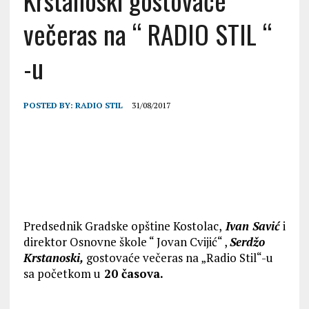
Krstanoski gostovaće
večeras na “ RADIO STIL “
-u
POSTED BY:
RADIO STIL
31/08/2017
Predsednik Gradske opštine Kostolac,
Ivan Savić
i
direktor Osnovne škole “ Jovan Cvijić“ ,
Serdžo
Krstanoski,
gostovaće večeras na „Radio Stil“-u
sa početkom u
20 časova.