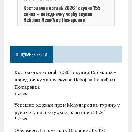
Обел
Kостолачки котлић 2026“ окупио 155
Kост
екипа – победничку чорбу скувао
Небојша Нешић из Пожаревца
ПОПУЛАРНЕ ВЕСТИ
Kостолачки котлић 2026“ окупио 155 екипа –
победничку чорбу скувао Небојша Нешић из
Пожаревца
7 views
Успешно одржан први Међународни турнир у
рукомету на песку „Костолац опен 2026“
5 views
Обележен Дан рудара у Огранку „ТЕ-KО