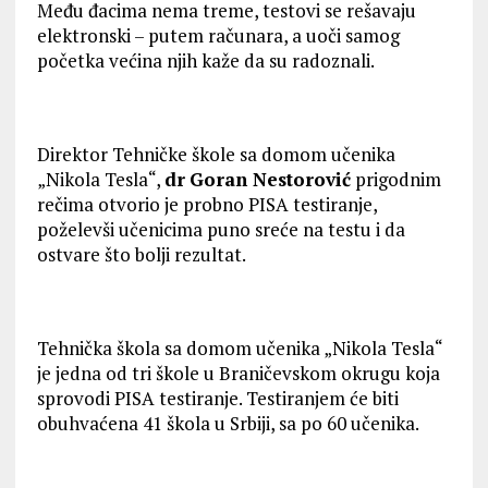
Među đacima nema treme, testovi se rešavaju
elektronski – putem računara, a uoči samog
početka većina njih kaže da su radoznali.
Direktor Tehničke škole sa domom učenika
„Nikola Tesla“,
dr
Goran Nestorović
prigodnim
rečima otvorio je probno PISA testiranje,
poželevši učenicima puno sreće na testu i da
ostvare što bolji rezultat.
Tehnička škola sa domom učenika „Nikola Tesla“
je jedna od tri škole u Braničevskom okrugu koja
sprovodi PISA testiranje. Testiranjem će biti
obuhvaćena 41 škola u Srbiji, sa po 60 učenika.