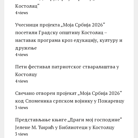
Kостолац“
4 views
Учесници пројекта „Моја Србија 2026“
посетили Градску општину Костолац –
наставак програма кроз едукацију, културу и
дружење
4 views
Пети фестивал патриотског стваралаштва у
Костолцу
4 views
Свечано отворен пројекат „Моја Србија 2026“
код Споменика српском војнику у Пожаревцу
3 views
Представљање књиге „Драги мој господине“
Јелене М. Ћирић у Библиотеци у Костолцу
3 views