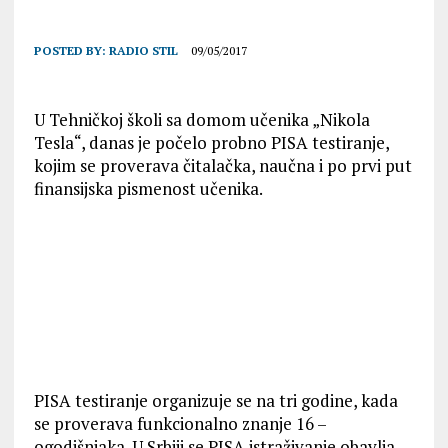
POSTED BY:
RADIO STIL
09/05/2017
U Tehničkoj školi sa domom učenika „Nikola
Tesla“, danas je počelo probno PISA testiranje,
kojim se proverava čitalačka, naučna i po prvi put
finansijska pismenost učenika.
PISA testiranje organizuje se na tri godine, kada
se proverava funkcionalno znanje 16 –
ogodišnjaka. U Srbiji se PISA istraživanje obavlja