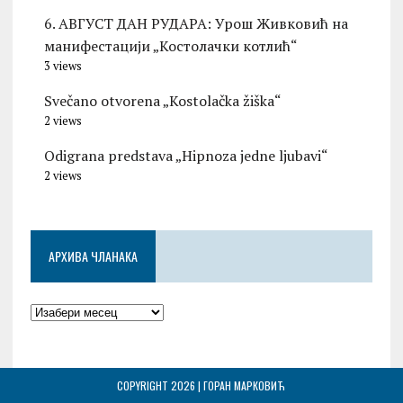
6. АВГУСТ ДАН РУДАРА: Урош Живковић на
манифестацији „Костолачки котлић“
3 views
Svečano otvorena „Kostolačka žiška“
2 views
Odigrana predstava „Hipnoza jedne ljubavi“
2 views
АРХИВА ЧЛАНАКА
COPYRIGHT 2026 | ГОРАН МАРКОВИЋ