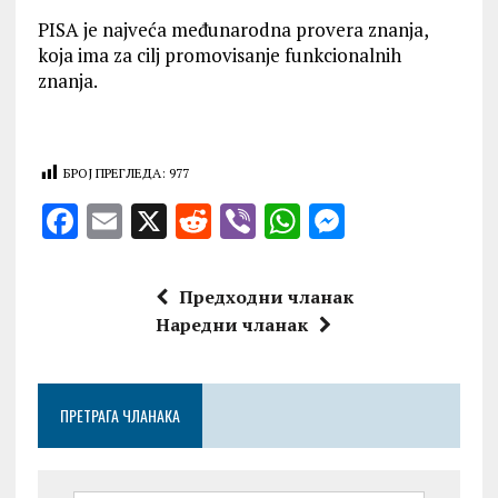
PISA je najveća međunarodna provera znanja,
koja ima za cilj promovisanje funkcionalnih
znanja.
БРОЈ ПРЕГЛЕДА:
977
F
E
X
R
V
W
M
a
m
e
ib
h
es
ce
ai
d
er
at
se
Предходни чланак
b
l
di
s
n
Наредни чланак
o
t
A
g
o
p
er
ПРЕТРАГА ЧЛАНАКА
k
p