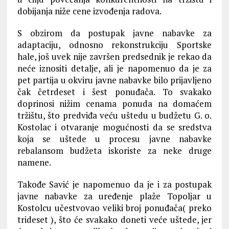
dobijanja niže cene izvođenja radova.
S obzirom da postupak javne nabavke za
adaptaciju, odnosno rekonstrukciju Sportske
hale, još uvek nije završen predsednik je rekao da
neće iznositi detalje, ali je napomenuo da je za
pet partija u okviru javne nabavke bilo prijavljeno
čak četrdeset i šest ponuđača. To svakako
doprinosi nižim cenama ponuda na domaćem
tržištu, što predviđa veću uštedu u budžetu G. o.
Kostolac i otvaranje mogućnosti da se sredstva
koja se uštede u procesu javne nabavke
rebalansom budžeta iskoriste za neke druge
namene.
Takođe Savić je napomenuo da je i za postupak
javne nabavke za uređenje plaže Topoljar u
Kostolcu učestvovao veliki broj ponuđača( preko
trideset ), što će svakako doneti veće uštede, jer