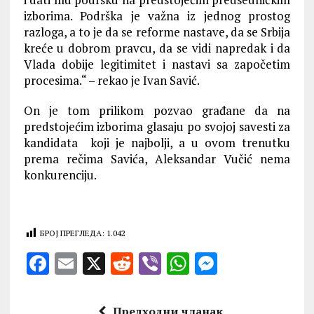
izborima. Podrška je važna iz jednog prostog
razloga, a to je da se reforme nastave, da se Srbija
kreće u dobrom pravcu, da se vidi napredak i da
Vlada dobije legitimitet i nastavi sa započetim
procesima.“ – rekao je Ivan Savić.
On je tom prilikom pozvao građane da na
predstojećim izborima glasaju po svojoj savesti za
kandidata koji je najbolji, a u ovom trenutku
prema rečima Savića, Aleksandar Vučić nema
konkurenciju.
БРОЈ ПРЕГЛЕДА:
1.042
F
E
X
R
V
W
M
a
m
e
ib
h
es
ce
ai
d
er
at
se
Предходни чланак