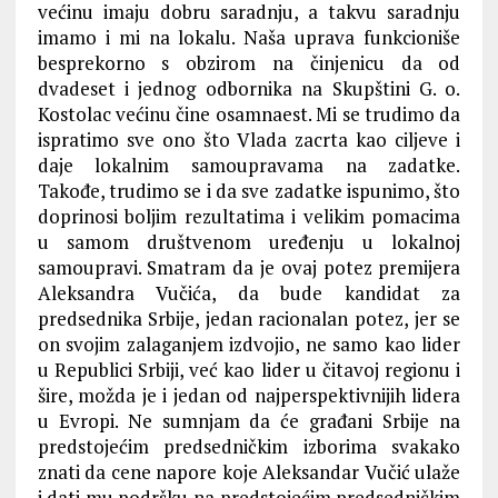
većinu imaju dobru saradnju, a takvu saradnju
imamo i mi na lokalu. Naša uprava funkcioniše
besprekorno s obzirom na činjenicu da od
dvadeset i jednog odbornika na Skupštini G. o.
Kostolac većinu čine osamnaest. Mi se trudimo da
ispratimo sve ono što Vlada zacrta kao ciljeve i
daje lokalnim samoupravama na zadatke.
Takođe, trudimo se i da sve zadatke ispunimo, što
doprinosi boljim rezultatima i velikim pomacima
u samom društvenom uređenju u lokalnoj
samoupravi. Smatram da je ovaj potez premijera
Aleksandra Vučića, da bude kandidat za
predsednika Srbije, jedan racionalan potez, jer se
on svojim zalaganjem izdvojio, ne samo kao lider
u Republici Srbiji, već kao lider u čitavoj regionu i
šire, možda je i jedan od najperspektivnijih lidera
u Evropi. Ne sumnjam da će građani Srbije na
predstojećim predsedničkim izborima svakako
znati da cene napore koje Aleksandar Vučić ulaže
i dati mu podršku na predstojećim predsedničkim