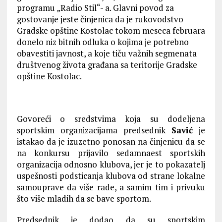
programu „Radio Stil“- a. Glavni povod za
gostovanje jeste činjenica da je rukovodstvo
Gradske opštine Kostolac tokom meseca februara
donelo niz bitnih odluka o kojima je potrebno
obavestiti javnost, a koje tiču važnih segmenata
društvenog života građana sa teritorije Gradske
opštine Kostolac.
Govoreći o sredstvima koja su dodeljena
sportskim organizacijama predsednik
Savić
je
istakao da je izuzetno ponosan na činjenicu da se
na konkursu prijavilo sedamnaest sportskih
organizacija odnosno klubova, jer je to pokazatelj
uspešnosti podsticanja klubova od strane lokalne
samouprave da više rade, a samim tim i privuku
što više mladih da se bave sportom.
Predsednik je dodao da su sportskim