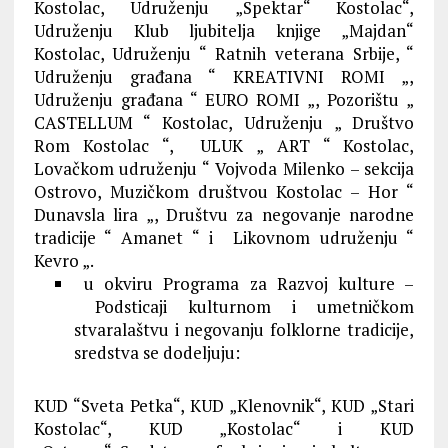
Kostolac, Udruženju „Spektar“ Kostolac“,
Udruženju Klub ljubitelja knjige „Majdan“
Kostolac, Udruženju “ Ratnih veterana Srbije, “
Udruženju građana “ KREATIVNI ROMI „,
Udruženju građana “ EURO ROMI „, Pozorištu „
CASTELLUM “ Kostolac, Udruženju „ Društvo
Rom Kostolac “, ULUK „ ART “ Kostolac,
Lovačkom udruženju “ Vojvoda Milenko – sekcija
Ostrovo, Muzičkom društvou Kostolac – Hor “
Dunavsla lira „, Društvu za negovanje narodne
tradicije “ Amanet “ i Likovnom udruženju “
Kevro „.
u okviru Programa za Razvoj kulture –
Podsticaji kulturnom i umetničkom
stvaralaštvu i negovanju folklorne tradicije,
sredstva se dodeljuju:
KUD “Sveta Petka“, KUD „Klenovnik“, KUD „Stari
Kostolac“, KUD „Kostolac“ i KUD