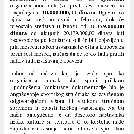
organizacijama dali (za prvih šest meseci) na
raspolaganje
10.000.000,00 dinara
. Ugovori sa
njima su već potpisani u februaru, dok će
preostala sredstva u iznosu od
10.179.000,00
dinara
od ukupnih 20.179.000,00 dinara biti
raspoređena po konkursu koji će biti objavljen u
julu mesecu, nakon usvajanja Izveštaja klubova za
prvih šest meseci, ističući da će se do tada pratiti
njihov rad i izvršavanje obaveza.
Jedan od uslova koji je svaka sportska
organizacija morala da ispuni prilikom
podnošenja konkursne dokumentacije bio je
angažovanje sportskog stručnjaka sa završenom
odgovarajućom višom ili visokom stručnom
spremom u oblasti fizičkog vaspitanja. Na taj
način omogućeno je da desetoro nastavnika
fizičke kulture sa teritorije G. o. Kostolac nađe
zaposlenje i zasnuje radne odnose u sportskim