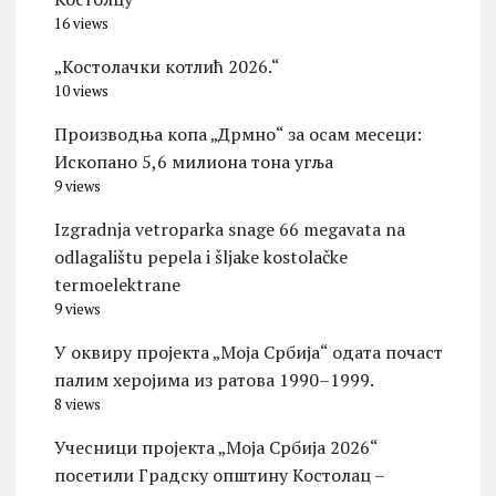
16 views
„Костолачки котлић 2026.“
10 views
Производња копа „Дрмно“ за осам месеци:
Ископано 5,6 милиона тона угља
9 views
Izgradnja vetroparka snage 66 megavata na
odlagalištu pepela i šljake kostolačke
termoelektrane
9 views
У оквиру пројекта „Моја Србија“ одата почаст
палим херојима из ратова 1990–1999.
8 views
Учесници пројекта „Моја Србија 2026“
посетили Градску општину Костолац –