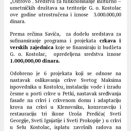
„Ostrovo“. Sredstva za funkcionisanje kulturno –
umetničkih društava sa teritorije G. o. Kostolac
ove godine utrostručena i iznose 3.000.000,00
dinara.
Prema rečima Savića, za dodelu sredstava za
sufinansiranje programa i projekata
crkava i
verskih zajednica
koje se finansiraju iz budžeta
G. o. Kostolac, opredeljena sredstva iznose
1.000,000,00 dinara.
Odobreno je 6 projekata koji se odnose na
nastavak oslikavanja crkve Svetog Maksima
ispovednika u Kostolcu, instalaciju vode i izradu
česme u porti crkve u Petki, nastavak sređivanja
fasade na crkvi i crkvenom domu i adaptaciju
krova na crkvi u Klenovniku, konzeravciju i
restauraciju tri ikone Uroša Predića( Sveti
Georgije, Sveti Ignjatije i Sveti Prokopije ) u crkvi
u Selu Kostolac, isplatu završnih radova na