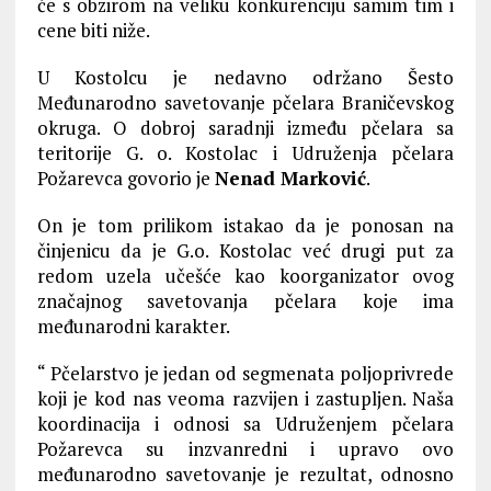
će s obzirom na veliku konkurenciju samim tim i
cene biti niže.
U Kostolcu je nedavno održano Šesto
Međunarodno savetovanje pčelara Braničevskog
okruga. O dobroj saradnji između pčelara sa
teritorije G. o. Kostolac i Udruženja pčelara
Požarevca govorio je
Nenad Marković
.
On je tom prilikom istakao da je ponosan na
činjenicu da je G.o. Kostolac već drugi put za
redom uzela učešće kao koorganizator ovog
značajnog savetovanja pčelara koje ima
međunarodni karakter.
“ Pčelarstvo je jedan od segmenata poljoprivrede
koji je kod nas veoma razvijen i zastupljen. Naša
koordinacija i odnosi sa Udruženjem pčelara
Požarevca su inzvanredni i upravo ovo
međunarodno savetovanje je rezultat, odnosno