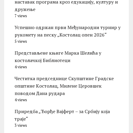
наставак програма кроз едукацију, културу и
дружење
7 views
Успешно одржан први Међународни турнир у
рукомету на песку „Костолац опен 2026“
5 views
Представљене књиге Марка Шелића у
костолачкој Библиотеци
4 views
Честитка председнице Скупштине Градске
општине Kостолац, Милене Церовшек
поводом Дана рудара
4 views
Приредба „Ђорђе Вајферт – за Србију која
траје“
3 views