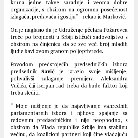
kruna jedne takve saradnje i veoma dobre
organizacije, s obzirom na ogromnu posećenost
izlagača, predavača i gostiju“ – rekao je Marković.
On je naglasio da je Udruženje pčelara Požarevca
treće po brojnosti u Srbiji ističući zadovoljstvo s
obzirom na činjenicu da se sve veći broj mladih
ljudie bavi ovom granom poljoprivrede.
Povodom predstojećih predsedničkih izbora
predsednik
Savić
je izrazio svoje mišljenje,
pohvalivši zalaganje premijera Aleksandra
Vučića, čiji iscrpan rad treba da bude faktor koji
treba slediti.
“ Moje mišljenje je da najavljivanje vanrednih
parlamentarnih izbora i njihovo spajanje sa
redovnim predsedničkim i nije neophodno, s
obzirom da Vlada republike Srbije ima stabilnu
većinu, da koalicioni partneri koji čine vladajuću