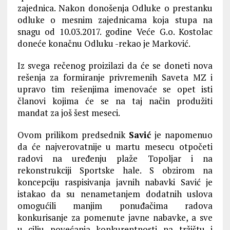
zajednica. Nakon donošenja Odluke o prestanku
odluke o mesnim zajednicama koja stupa na
snagu od 10.03.2017. godine Veće G.o. Kostolac
doneće konačnu Odluku -rekao je Marković.
Iz svega rečenog proizilazi da će se doneti nova
rešenja za formiranje privremenih Saveta MZ i
upravo tim rešenjima imenovaće se opet isti
članovi kojima će se na taj način produžiti
mandat za još šest meseci.
Ovom prilikom predsednik
Savić
je napomenuo
da će najverovatnije u martu mesecu otpočeti
radovi na uređenju plaže Topoljar i na
rekonstrukciji Sportske hale. S obzirom na
koncepciju raspisivanja javnih nabavki Savić je
istakao da su nenametanjem dodatnih uslova
omogućili manjim ponuđačima radova
konkurisanje za pomenute javne nabavke, a sve
u cilju povećanja konkurentnosti na tržištu i