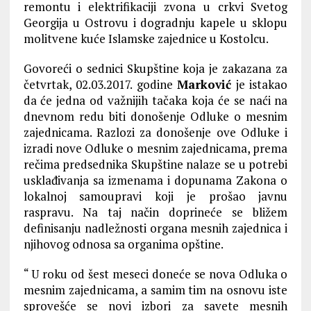
remontu i elektrifikaciji zvona u crkvi Svetog
Georgija u Ostrovu i dogradnju kapele u sklopu
molitvene kuće Islamske zajednice u Kostolcu.
Govoreći o sednici Skupštine koja je zakazana za
četvrtak, 02.03.2017. godine
Marković
je istakao
da će jedna od važnijih tačaka koja će se naći na
dnevnom redu biti donošenje Odluke o mesnim
zajednicama. Razlozi za donošenje ove Odluke i
izradi nove Odluke o mesnim zajednicama, prema
rečima predsednika Skupštine nalaze se u potrebi
usklađivanja sa izmenama i dopunama Zakona o
lokalnoj samoupravi koji je prošao javnu
raspravu. Na taj način doprineće se bližem
definisanju nadležnosti organa mesnih zajednica i
njihovog odnosa sa organima opštine.
“ U roku od šest meseci doneće se nova Odluka o
mesnim zajednicama, a samim tim na osnovu iste
sprovešće se novi izbori za savete mesnih