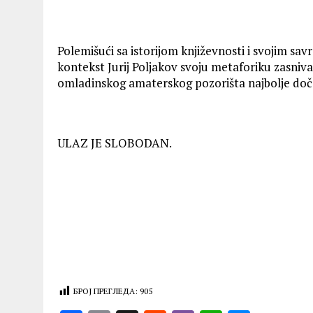
Polemišući sa istorijom književnosti i svojim sav
kontekst Jurij Poljakov svoju metaforiku zasniva
omladinskog amaterskog pozorišta najbolje doča
ULAZ JE SLOBODAN.
БРОЈ ПРЕГЛЕДА:
905