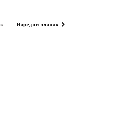
ак
Наредни чланак