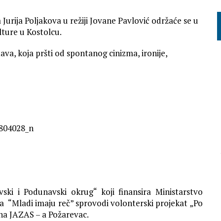
Jurija Poljakova u režiji Jovane Pavlović održaće se u
ture u Kostolcu.
va, koja pršti od spontanog cinizma, ironije,
ski i Podunavski okrug“ koji finansira Ministarstvo
 “Mladi imaju reč” sprovodi volonterski projekat „Po
na JAZAS – a Požarevac.