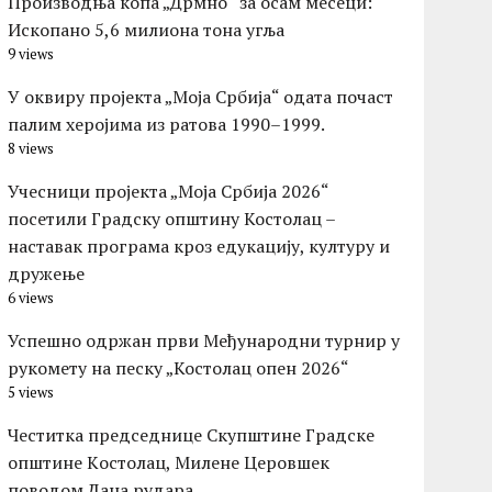
Производња копа „Дрмно“ за осам месеци:
Ископано 5,6 милиона тона угља
9 views
У оквиру пројекта „Моја Србија“ одата почаст
палим херојима из ратова 1990–1999.
8 views
Учесници пројекта „Моја Србија 2026“
посетили Градску општину Костолац –
наставак програма кроз едукацију, културу и
дружење
6 views
Успешно одржан први Међународни турнир у
рукомету на песку „Костолац опен 2026“
5 views
Честитка председнице Скупштине Градске
општине Kостолац, Милене Церовшек
поводом Дана рудара