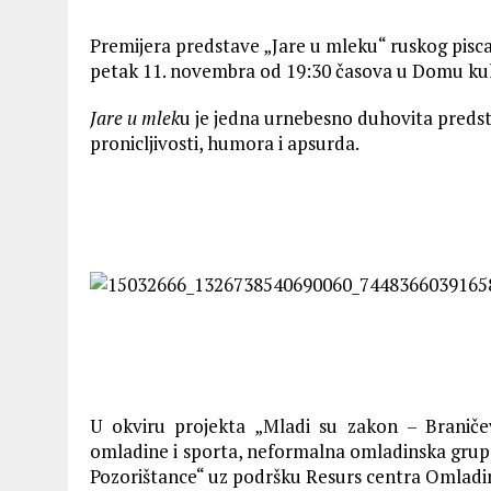
Premijera predstave „Jare u mleku“ ruskog pisca 
petak 11. novembra od 19:30 časova u Domu kul
Jare u mlek
u je jedna urnebesno duhovita predsta
pronicljivosti, humora i apsurda.
U okviru projekta „Mladi su zakon – Braničev
omladine i sporta, neformalna omladinska grupa
Pozorištance“ uz podršku Resurs centra Omladi