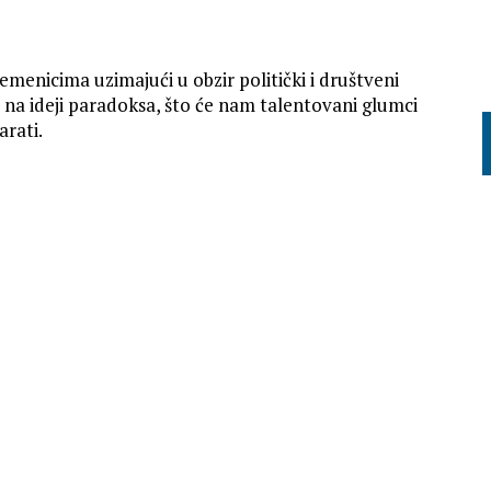
remenicima uzimajući u obzir politički i društveni
 na ideji paradoksa, što će nam talentovani glumci
rati.