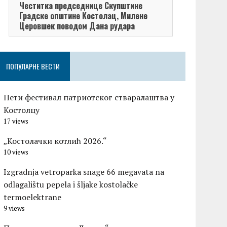
Честитка председнице Скупштине
Честитка п
Градске општине Kостолац, Милене
општине Кос
Церовшек поводом Дана рудара
поводом Да
ПОПУЛАРНЕ ВЕСТИ
Пети фестивал патриотског стваралаштва у
Костолцу
17 views
„Костолачки котлић 2026.“
10 views
Izgradnja vetroparka snage 66 megavata na
odlagalištu pepela i šljake kostolačke
termoelektrane
9 views