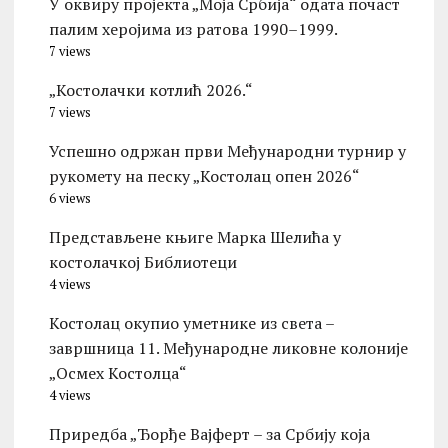
У оквиру пројекта „Моја Србија“ одата почаст
палим херојима из ратова 1990–1999.
7 views
„Костолачки котлић 2026.“
7 views
Успешно одржан први Међународни турнир у
рукомету на песку „Костолац опен 2026“
6 views
Представљене књиге Марка Шелића у
костолачкој Библиотеци
4 views
Костолац окупио уметнике из света –
завршница 11. Међународне ликовне колоније
„Осмех Костолца“
4 views
Приредба „Ђорђе Вајферт – за Србију која