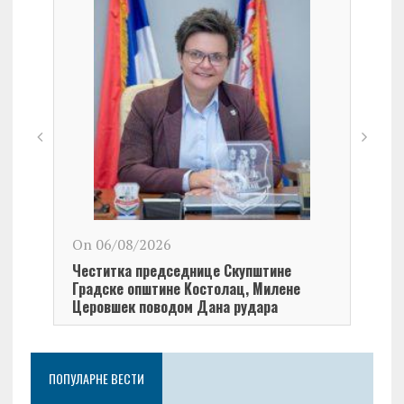
On 06/08/2026
On 0
Честитка председнице Скупштине
Чест
Градске општине Kостолац, Милене
Кост
Церовшек поводом Дана рудара
Дана
ПОПУЛАРНЕ ВЕСТИ