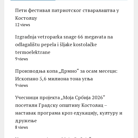
Пети фестивал патриотског стваралаштва у
Костолцу
12 views
Izgradnja vetroparka snage 66 megavata na
odlagalištu pepela i šljake kostolačke
termoelektrane
9 views
Производња копа „Дрмно“ за осам месеци:
Ископано 5,6 милиона тона угља
9 views
Учесници пројекта „Моја Србија 2026“
посетили Градску општину Костолац –
наставак програма кроз едукацију, културу и
дружење
8 views