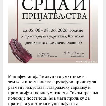
Манифестација ће окупити уметнике из
земље и иностранства, пружајући прилику за
размену искустава, стваралачку сарадњу и
промоцију ликовне уметности. Током трајања
колоније посетиоци ће имати прилику да
прате рад уметника и упознају се са