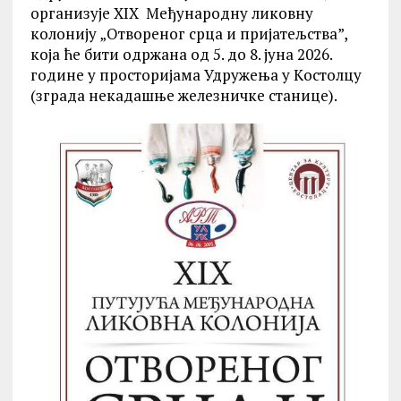
организује XIX Међународну ликовну
колонију „Отвореног срца и пријатељства”,
која ће бити одржана од 5. до 8. јуна 2026.
године у просторијама Удружења у Kостолцу
(зграда некадашње железничке станице).