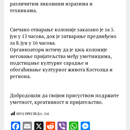
различитим ликовним изразима и
техникама.
Свечано отварање колоније заказано је за 5.
јун у 13 часова, док је затварање предвиђено
за 8. јун у 16 часова.
Организатори истичу да је циљ колоније
неговање пријатељства међу уметницима,
подстицање културне сарадње и
обогаћивање културног живота Kостолца и
региона.
Добродошли да својим присуством подржите
уметност, креативност и пријатељство.
БРОЈ ПРЕГЛЕДА:
241
F
E
X
R
V
W
M