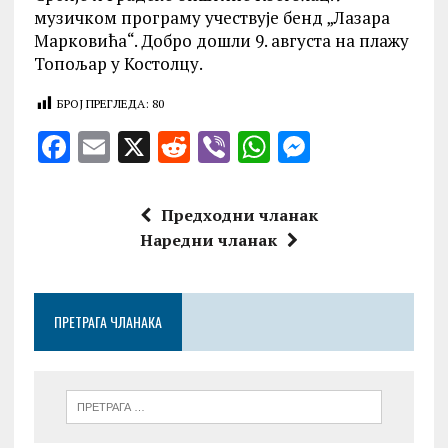
музичком програму учествује бенд „Лазара
Марковића“. Добро дошли 9. августа на плажу
Топољар у Костолцу.
БРОЈ ПРЕГЛЕДА:
80
F
E
X
R
V
W
M
a
m
e
ib
h
es
ce
ai
d
er
at
se
Предходни чланак
b
l
di
s
n
Наредни чланак
o
t
A
g
o
p
er
ПРЕТРАГА ЧЛАНАКА
k
p