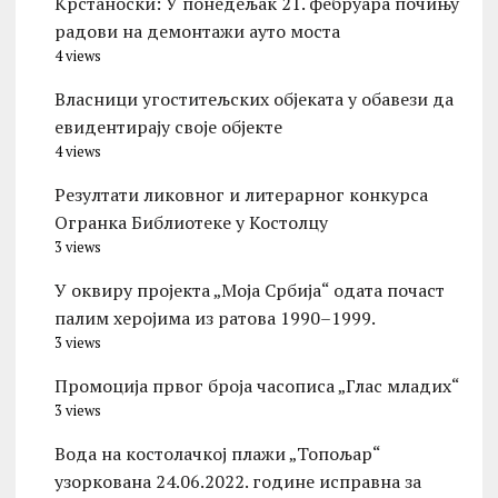
Kрстаноски: У понедељак 21. фебруара почињу
радови на демонтажи ауто моста
4 views
Власници угоститељских објеката у обавези да
евидентирају своје објекте
4 views
Резултати ликовног и литерарног конкурса
Огранка Библиотеке у Костолцу
3 views
У оквиру пројекта „Моја Србија“ одата почаст
палим херојима из ратова 1990–1999.
3 views
Промоција првог броја часописа „Глас младих“
3 views
Вода на костолачкој плажи „Топољар“
узоркована 24.06.2022. године исправна за