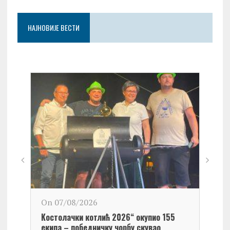
НАЈНОВИЈЕ ВЕСТИ
On 0
On 07/08/2026
Обел
Kостолачки котлић 2026“ окупио 155
Kост
екипа – победничку чорбу скувао