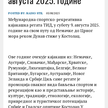
августа 2025. године
POSTED BY:
RADIO STIL
05/08/2025
Међународна спортско-рекреативна
кајакашка регата ТИД, у суботу 9. августа 2025.
године на свом путу од Немачке до Црног
мора реком Дунав стиже у Костолац.
Ове године очекује кајакаши из: Немачке,
Аустрије, Словачке, Мађарске, Хрватске,
Румуније, Лихенштајна, Белгије, Велике
Британије, Бугарске, Аустралије, Новог
Зеланда и Србије.Циљ саме регате је
промоција оваквог вида бављења спортом и
рекреацијом као и представљање историје,
културе, традиције, етнологије, екологије,
привредног и туристичког потенцијала
Србије и Градске општине Костолац.У