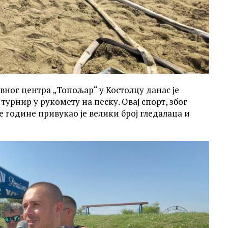
ног центра „Топољар“ у Костолцу данас је
турнир у рукомету на песку. Овај спорт, због
ве године привукао је велики број гледалаца и