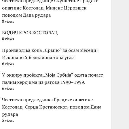
Честитка председнице Скупштине Градске
општине Kостолац, Милене Церовшек
поводом Дана рудара
8 views
ВОДИЧ КРОЗ КОСТОЛАЦ
8 views
Производња копа „Дрмно“ за осам месеци:
Ископано 5,6 милиона тона угља
6 views
У оквиру пројекта „Моја Србија“ одата почаст
палим херојима из ратова 1990–1999.
6 views
Честитка председника Градске општине
Костолац, Серџа Крстаноског, поводом Дана
рудара
5 views