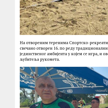
На отвореним теренима Спортско-рекреатив
свечано отворен 16. по реду традиционални 
јединственог амбијента у којем се игра, и о
љубитеља рукомета.