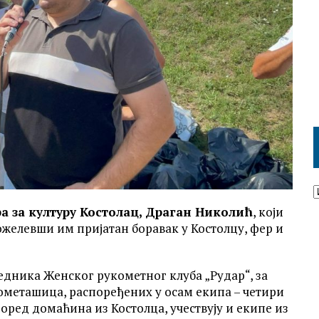
а за културу Костолац, Драган Николић
, који
ожелевши им пријатан боравак у Костолцу, фер и
седника Женског рукометног клуба „Рудар“, за
ометашица, распоређених у осам екипа – четири
Поред домаћина из Костолца, учествују и екипе из