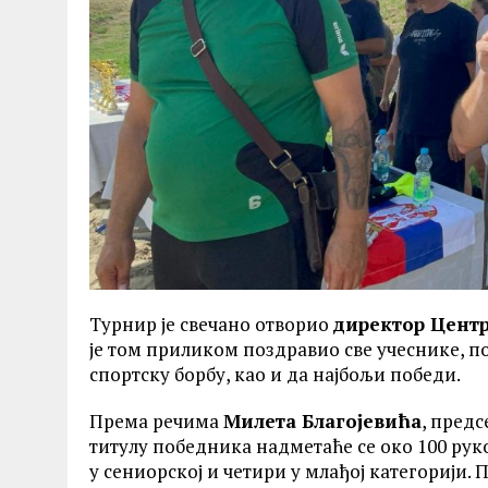
Турнир је свечано отворио
директор Центр
је том приликом поздравио све учеснике, п
спортску борбу, као и да најбољи победи.
Према речима
Милета Благојевића
, пред
титулу победника надметаће се око 100 рук
у сениорској и четири у млађој категорији. 