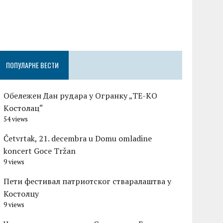
Честитка п
Градске оп
Церовшек п
ПОПУЛАРНЕ ВЕСТИ
Обележен Дан рудара у Огранку „ТЕ-KО
Kостолац“
54 views
Četvrtak, 21. decembra u Domu omladine
koncert Goce Tržan
9 views
Пети фестивал патриотског стваралаштва у
Костолцу
9 views