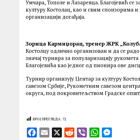
Умчара, Тополе и Лазаревца. Благојевић се 
културу Костолац, као и свим спонзорима 
организацији догађаја.
Зорица Кармиџорац, тренер ЖРК „Колуба
Костолцу одлично организован и да се радо 
значај турнира за популаризацију рукомета 
Благојевића као једног од пионира ове дис
Турнир организују Центар за културу Косто
савезом Србије, Рукометним савезом центр
округа, под покровитељством Градске општ
БРОЈ ПРЕГЛЕДА:
72
F
E
X
R
V
W
M