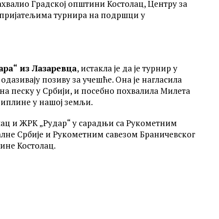
захвалио Градској општини Костолац, Центру за
и пријатељима турнира на подршци у
ра“ из Лазаревца
, истакла је да је турнир у
одазивају позиву за учешће. Она је нагласила
на песку у Србији, и посебно похвалила Милета
циплине у нашој земљи.
лац и ЖРК „Рудар“ у сарадњи са Рукометним
алне Србије и Рукометним савезом Браничевског
ине Костолац.