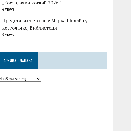
„Костолачки котлић 2026.“
4 views
Представљене књиге Марка Шелића у
костолачкој Библиотеци
4 views
АРХИВА ЧЛАНАКА