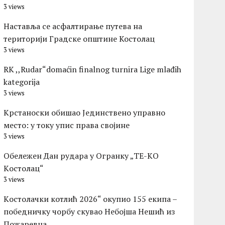
3 views
Наставља се асфалтирање путева на
територији Градске општине Костолац
3 views
RK ,,Rudar“domaćin finalnog turnira Lige mlađih
kategorija
3 views
Крстаноски обишао Јединствено управно
место: у току упис права својине
3 views
Обележен Дан рудара у Огранку „ТЕ-KО
Kостолац“
3 views
Kостолачки котлић 2026“ окупио 155 екипа –
победничку чорбу скувао Небојша Нешић из
Пожаревца