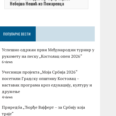
Небојша Нешић из Пожаревца
ПОПУЛАРНЕ ВЕСТИ
Успешно одржан први Међународни турнир у
рукомету на песку „Костолац опен 2026“
6 views
Учесници пројекта „Моја Србија 2026“
посетили Градску општину Костолац –
наставак програма кроз едукацију, културу и
дружење
4 views
Приредба „Ђорђе Вајферт – за Србију која
траје“