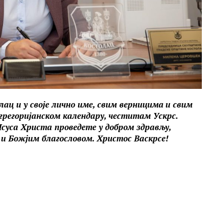
ц и у своје лично име, свим верницима
и свим
 грегоријанском календару, честитам Ускрс.
суса Христа проведете у добром здрављу,
 и Божјим благословом. Христос Васкрсе!