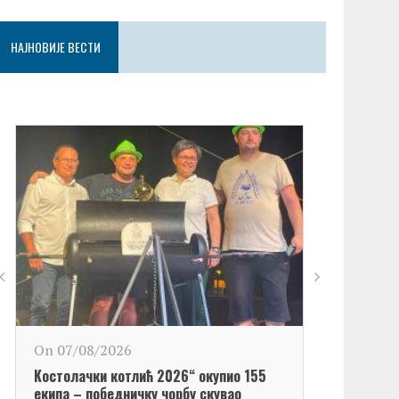
НАЈНОВИЈЕ ВЕСТИ
On 06/08/2
On 07/08/2026
Обележен Да
Kостолачки котлић 2026“ окупио 155
Kостолац“
екипа – победничку чорбу скувао