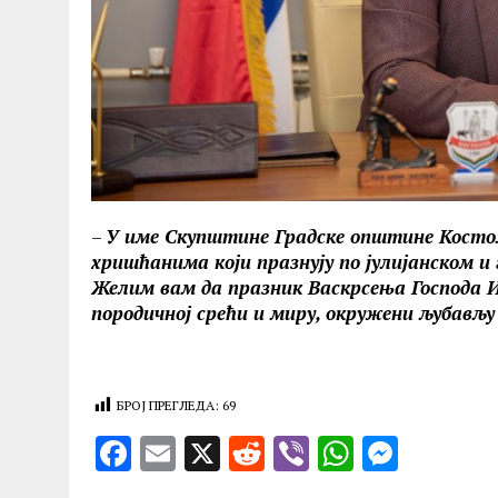
–
У име Скупштине Градске општине Костола
хришћанима који празнују по јулијанском и
Желим вам да празник Васкрсења Господа И
породичној срећи и миру, окружени љубављу
БРОЈ ПРЕГЛЕДА:
69
F
E
X
R
V
W
M
a
m
e
ib
h
es