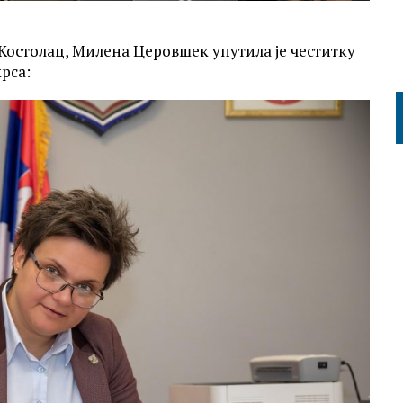
остолац, Милена Церовшек упутила је честитку
рса: