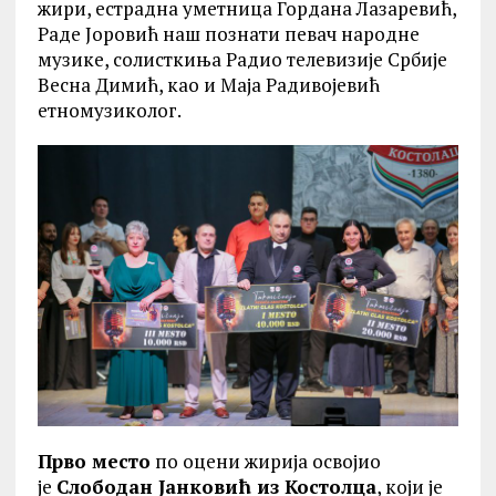
жири, естрадна уметница Гордана Лазаревић,
Раде Јоровић наш познати певач народне
музике, солисткиња Радио телевизије Србије
Весна Димић, као и Маја Радивојевић
етномузиколог.
Прво место
по оцени жирија освојио
је
Слободан Јанковић из Костолца
, који је