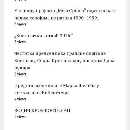
У оквиру пројекта „Моја Србија“ одата почаст
палим херојима из ратова 1990–1999.
7 views
„Костолачки котлић 2026.“
5 views
Честитка председника Градске општине
Костолац, Серџа Крстаноског, поводом Дана
рудара
5 views
Представљене књиге Марка Шелића у
костолачкој Библиотеци
4 views
ВОДИЧ КРОЗ КОСТОЛАЦ
4 views