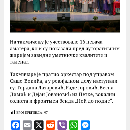
На такмичењу је учествовало 16 певача
аматера, који су показали
пред ауторативним
жиријем завидне уметничке квалитете и
таленат.
Такмичаре је пратио оркестар под управом
Саше Ђокића, а у ревијалном делу наступали
су: Гордана Лазаревић, Раде Јоровић, Весна
Димић и Дејан Јовановић из Петке, вокални
солиста и фронтмен бенда „Ноћ до подне“.
БРОЈ ПРЕГЛЕДА:
97
F
E
X
R
V
W
M