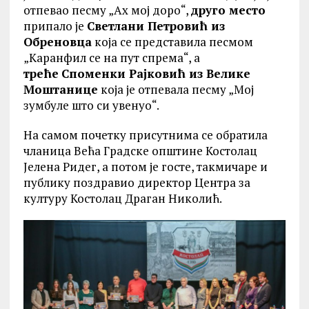
отпевао песму „Ах мој доро“,
друго место
припало је
Светлани Петровић из
Обреновца
која се представила песмом
„Каранфил се на пут спрема“, а
треће
Споменки Рајковић из Велике
Моштанице
која је отпевала песму „Мој
зумбуле што си увенуо“.
На самом почетку присутнима се обратила
чланица Већа Градске општине Костолац
Јелена Ридег, а потом је госте, такмичаре и
публику поздравио директор Центра за
културу Костолац Драган Николић.