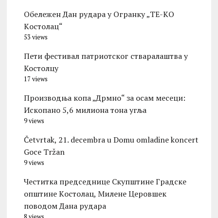
Обележен Дан рудара у Огранку „ТЕ-KО
Kостолац“
53 views
Пети фестивал патриотског стваралаштва у
Костолцу
17 views
Производња копа „Дрмно“ за осам месеци:
Ископано 5,6 милиона тона угља
9 views
Četvrtak, 21. decembra u Domu omladine koncert
Goce Tržan
9 views
Честитка председнице Скупштине Градске
општине Kостолац, Милене Церовшек
поводом Дана рудара
8 views