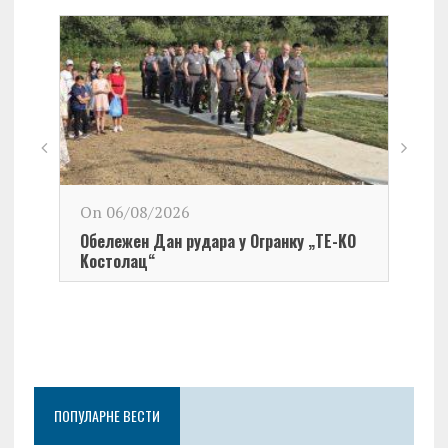
On 06/08/2026
Обележен Дан рудара у Огранку „ТЕ-KО
Kостолац“
On 0
Чест
Град
Церо
ПОПУЛАРНЕ ВЕСТИ