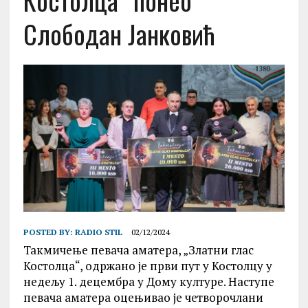
Костолца“ понео
Слободан Јанковић
POSTED BY:
RADIO STIL
02/12/2024
Такмичење певача аматера, „Златни глас
Костолца“, одржано је први пут у Костолцу у
недељу 1. децембра у Дому културе. Наступе
певача аматера оцењивао је четворочлани