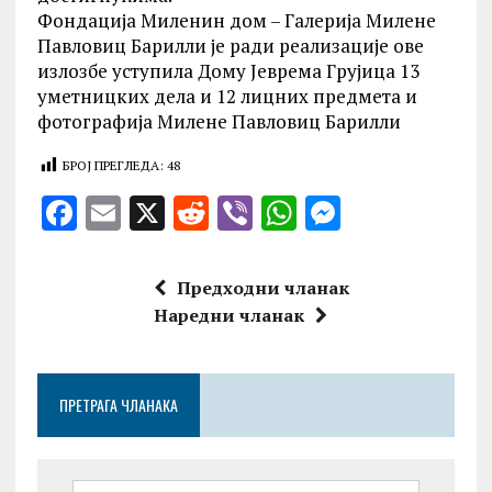
Фондација Миленин дом – Галерија Милене
Павловиц Барилли је ради реализације ове
излозбе уступила Дому Јеврема Грујица 13
уметницких дела и 12 лицних предмета и
фотографија Милене Павловиц Барилли
БРОЈ ПРЕГЛЕДА:
48
F
E
X
R
V
W
M
a
m
e
ib
h
es
ce
ai
d
er
at
se
Предходни чланак
b
l
di
s
n
Наредни чланак
o
t
A
g
o
p
er
ПРЕТРАГА ЧЛАНАКА
k
p