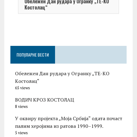
Обележен Дан рудара у Огранку „ТЕ-KО
Kостолац“
On 0
Чест
Град
Церо
ПОПУЛАРНЕ ВЕСТИ
Обележен Дан рудара у Огранку „ТЕ-KО
Kостолац“
65 views
ВОДИЧ КРОЗ КОСТОЛАЦ
8 views
У оквиру пројекта „Моја Србија“ одата почаст
палим херојима из ратова 1990–1999.
5 views