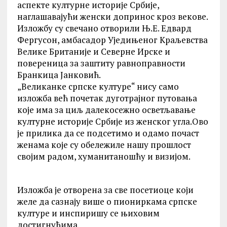
аспекте културне историје Србије,
наглашавајући женски допринос кроз векове.
Изложбу су свечано отворили Њ.Е. Едвард
Фергусон, амбасадор Уједињеног Kраљевства
Велике Британије и Северне Ирске и
повереница за заштиту равноправности
Бранкица Јанковић.
„Великанке српске културе“ нису само
изложба већ почетак дуготрајног путовања
које има за циљ далекосежно осветљавање
културне историје Србије из женског угла.Ово
је прилика да се подсетимо и одамо почаст
женама које су обележиле нашу прошлост
својим радом, хуманитаношћу и визијом.
Изложба је отворена за све посетиоце који
желе да сазнају више о пиониркама српске
културе и инспиришу се њиховим
достигнућима.