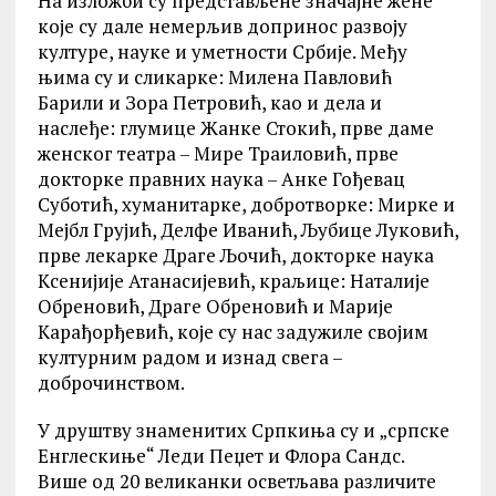
На изложби су представљене значајне жене
које су дале немерљив допринос развоју
културе, науке и уметности Србије. Међу
њима су и сликарке: Милена Павловић
Барили и Зора Петровић, као и дела и
наслеђе: глумице Жанке Стокић, прве даме
женског театра – Мире Траиловић, прве
докторке правних наука – Анке Гођевац
Суботић, хуманитарке, добротворке: Мирке и
Мејбл Грујић, Делфе Иванић, Љубице Луковић,
прве лекарке Драге Љочић, докторке наука
Kсенијије Атанасијевић, краљице: Наталије
Обреновић, Драге Обреновић и Марије
Kарађорђевић, које су нас задужиле својим
културним радом и изнад свега –
доброчинством.
У друштву знаменитих Српкиња су и „српске
Енглескиње“ Леди Пеџет и Флора Сандс.
Више од 20 великанки осветљава различите