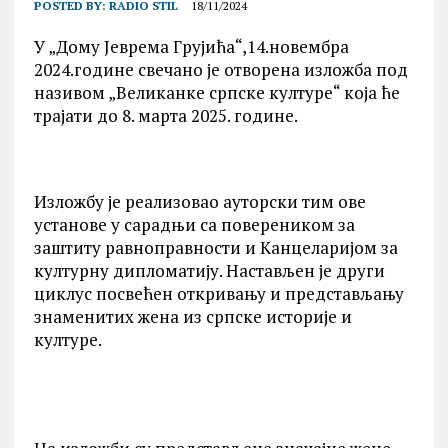
POSTED BY:
RADIO STIL
18/11/2024
У „Дому Јеврема Грујића“,14.новембра
2024.године свечано је отворена изложба под
називом „Великанке српске културе“ која ће
трајати до 8. марта 2025. године.
Изложбу је реализовао ауторски тим ове
установе у сарадњи са повереником за
заштиту равноправности и Kанцеларијом за
културну дипломатију. Настављен је други
циклус посвећен откривању и представљању
знаменитих жена из српске историје и
културе.