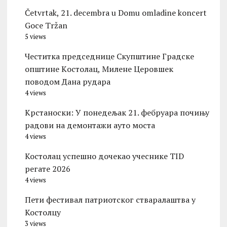
Četvrtak, 21. decembra u Domu omladine koncert
Goce Tržan
5 views
Честитка председнице Скупштине Градске
општине Kостолац, Милене Церовшек
поводом Дана рудара
4 views
Kрстаноски: У понедељак 21. фебруара почињу
радови на демонтажи ауто моста
4 views
Костолац успешно дочекао учеснике TID
регате 2026
4 views
Пети фестивал патриотског стваралаштва у
Костолцу
3 views