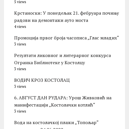
5 views
Kрстаноски: У понедељак 21. фебруара почињу
радови на демонтажи ауто моста
4 views
Промоција првог броја часописа „Глас младих“
3 views
Резултати ликовног и литерарног конкурса
Огранка Библиотеке у Костолцу
3 views
ВОДИЧ КРОЗ КОСТОЛАЦ
3 views
6. АВГУСТ ДАН РУДАРА: Урош Живковић на
манифестацији „Костолачки котлић“
3 views
Вода на костолачкој плажи „Топољар“