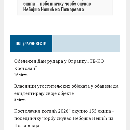
екипа – победничку чорбу скувао
Небојша Нешић из Пожаревца
ПОПУЛАРНЕ ВЕСТИ
Обележен Дан рудара у Огранку „ТЕ-KО
Kостолац“
16 views
Власници угоститељских објеката у обавези да
евидентирају своје објекте
5 views
Kостолачки котлић 2026“ окупио 155 екипа –
победничку чорбу скувао Небојша Нешић из
Пожаревца