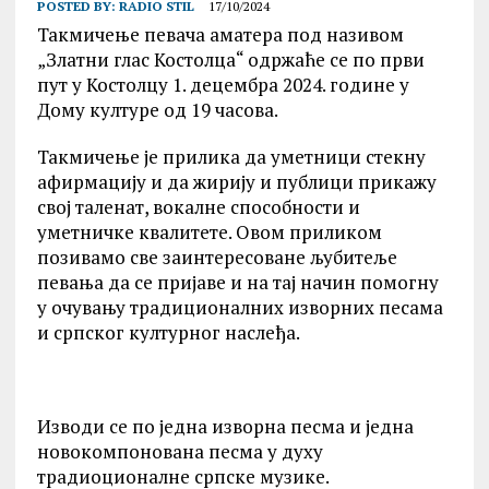
POSTED BY:
RADIO STIL
17/10/2024
Такмичење певача аматера под називом
„Златни глас Костолца“ одржаће се по први
пут у Костолцу 1. децембра 2024. године у
Дому културе од 19 часова.
Такмичење је прилика да уметници стекну
афирмацију и да жирију и публици прикажу
свој таленат, вокалне способности и
уметничке квалитете. Овом приликом
позивамо све заинтересоване љубитеље
певања да се пријаве и на тај начин помогну
у очувању традиционалних изворних песама
и српског културног наслеђа.
Изводи се по једна изворна песма и једна
новокомпонована песма у духу
традиоционалне српске музике.