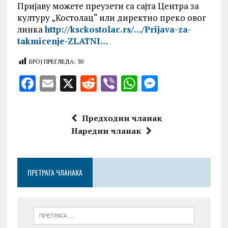
Пријаву можете преузети са сајта Центра за
културу „Костолац“ или директно преко овог
линка
http://ksckostolac.rs/…/Prijava-za-
takmicenje-ZLATNI…
БРОЈ ПРЕГЛЕДА:
50
F
E
X
R
V
W
M
a
m
e
ib
h
es
ce
ai
d
er
at
se
Предходни чланак
b
l
di
s
n
Наредни чланак
o
t
A
g
o
p
er
ПРЕТРАГА ЧЛАНАКА
k
p