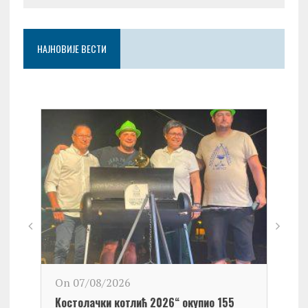
НАЈНОВИЈЕ ВЕСТИ
On 0
On 07/08/2026
Обел
Kостолачки котлић 2026“ окупио 155
Kост