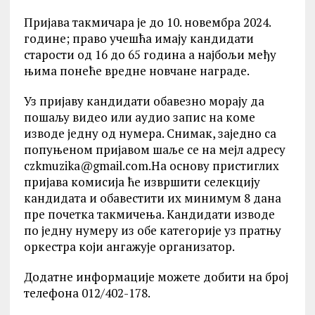
Пријава такмичара је до 10. новембра 2024.
године; право учешћа имају кандидати
старости од 16 до 65 година а најбољи међу
њима понеће вредне новчане награде.
Уз пријаву кандидати обавезно морају да
пошаљу видео или аудио запис на коме
изводе једну од нумера. Снимак, заједно са
попуњеном пријавом шаље се на мејл адресу
czkmuzika@gmail.com.На основу пристиглих
пријава комисија ће извршити селекцију
кандидата и обавестити их минимум 8 дана
пре почетка такмичења. Кандидати изводе
по једну нумеру из обе категорије уз пратњу
оркестра који ангажује организатор.
Додатне информације можете добити на број
телефона 012/402-178.