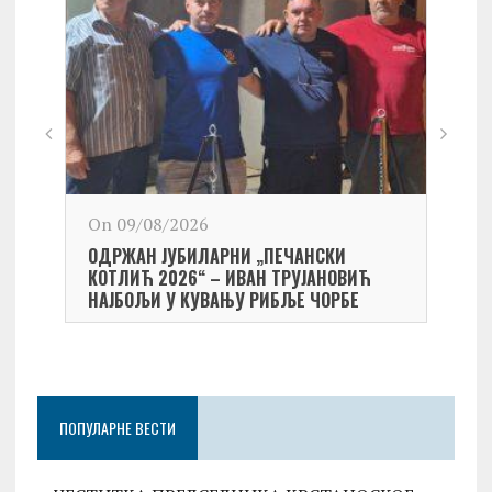
On 09/08/2026
On 0
ОДРЖАН ЈУБИЛАРНИ „ПЕЧАНСКИ
Kост
КОТЛИЋ 2026“ – ИВАН ТРУЈАНОВИЋ
екипа
НАЈБОЉИ У КУВАЊУ РИБЉЕ ЧОРБЕ
Небо
ПОПУЛАРНЕ ВЕСТИ