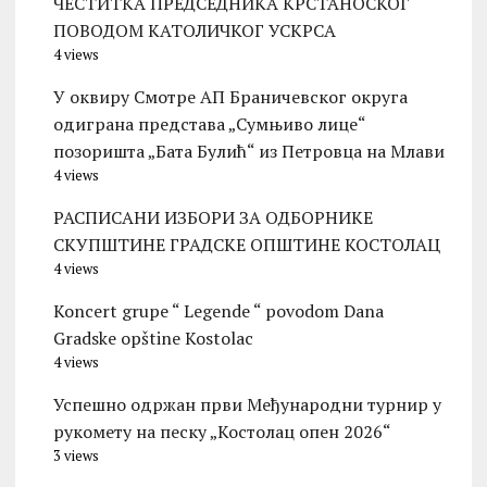
ЧЕСТИТКА ПРЕДСЕДНИКА КРСТАНОСКОГ
ПОВОДОМ КАТОЛИЧКОГ УСКРСА
4 views
У оквиру Смотре АП Браничевског округа
одиграна представа „Сумњиво лице“
позоришта „Бата Булић“ из Петровца на Млави
4 views
РАСПИСАНИ ИЗБОРИ ЗА ОДБОРНИКЕ
СКУПШТИНЕ ГРАДСКЕ ОПШТИНЕ КОСТОЛАЦ
4 views
Koncert grupe “ Legende “ povodom Dana
Gradske opštine Kostolac
4 views
Успешно одржан први Међународни турнир у
рукомету на песку „Костолац опен 2026“
3 views