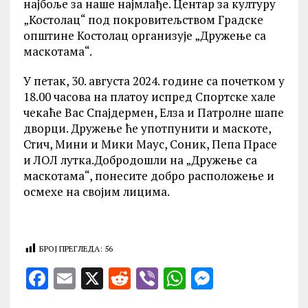
најбоље за наше најмлађе. Центар за културу
„Костолац“ под покровитељством Градске
општине Костолац организује „Дружење са
маскотама“.
У петак, 30. августа 2024. године са почетком у
18.00 часова на платоу испред Спортске хале
чекаће Вас Спајдермен, Елза и Патролне шапе
дворци. Дружење ће употпунити и маскоте,
Стич, Мини и Мики Маус, Соник, Пепа Прасе
и ЛОЛ лутка.Добродошли на „Дружење са
маскотама“, понесите добро расположење и
осмехе на својим лицима.
БРОЈ ПРЕГЛЕДА:
56
F
E
X
R
V
W
M
a
m
e
ib
h
es