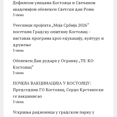
Дефилеом улицама Костолца и Свечаном
академијом обележен Светски дан Рома
3 views
Учесници пројекта „Моја Србија 2026“
посетили Градску општину Костолац –
наставак програма кроз едукацију, културу и
дружење
3 views
Обележен Дан рудара у Огранку „ТЕ-KО
Kостолац“
3 views
ПОЧЕЛА ВАКЦИНАЦИЈА У КОСТОЛЦУ:
Председник ГО Костолац, Серџо Крстаноски
се вакцинисао
3 views
Ускршња радионица у градском парку у