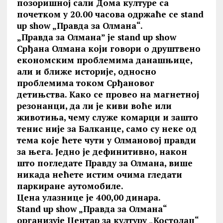
позоришној сали Дома културе са
почетком у 20.00 часова одржаће се stand
up show „Правда за Олмана“.
„Правда за Олмана” је stand up show
Срђана Олмана који говори о друштвено
економским проблемима данашњице,
али и ближе историје, односно
проблемима током Срђановог
детињства. Како се провео на магнетној
резонанци, да ли је киви воће или
животиња, чему служе комарци и зашто
тенис није за Балканце, само су неке од
тема које ћете чути у Олмановој правди
за њега. Једно је дефинитивно, након
што погледате Правду за Олмана, више
никада нећете истим очима гледати
паркиране аутомобиле.
Цена улазнице је 400,00 динара.
Stand up show „Правда за Олмана“
организује Центар за културу „Костолац“