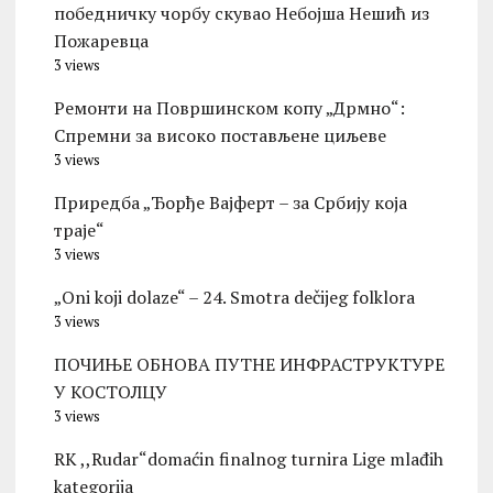
победничку чорбу скувао Небојша Нешић из
Пожаревца
3 views
Ремонти на Површинском копу „Дрмно“:
Спремни за високо постављене циљеве
3 views
Приредба „Ђорђе Вајферт – за Србију која
траје“
3 views
„Oni koji dolaze“ – 24. Smotra dečijeg folklora
3 views
ПОЧИЊЕ ОБНОВА ПУТНЕ ИНФРАСТРУКТУРЕ
У КОСТОЛЦУ
3 views
RK ,,Rudar“domaćin finalnog turnira Lige mlađih
kategorija