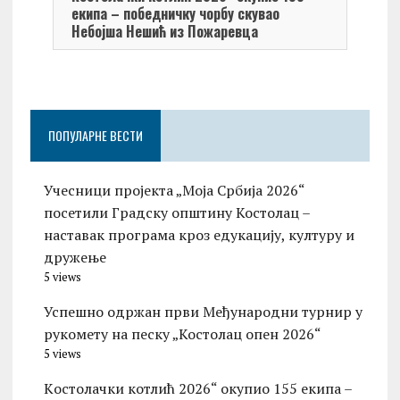
екипа – победничку чорбу скувао
Небојша Нешић из Пожаревца
ПОПУЛАРНЕ ВЕСТИ
Учесници пројекта „Моја Србија 2026“
посетили Градску општину Костолац –
наставак програма кроз едукацију, културу и
дружење
5 views
Успешно одржан први Међународни турнир у
рукомету на песку „Костолац опен 2026“
5 views
Kостолачки котлић 2026“ окупио 155 екипа –