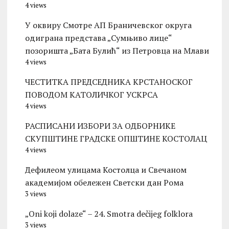
4 views
У оквиру Смотре АП Браничевског округа
одиграна представа „Сумњиво лице“
позоришта „Бата Булић“ из Петровца на Млави
4 views
ЧЕСТИТКА ПРЕДСЕДНИКА КРСТАНОСКОГ
ПОВОДОМ КАТОЛИЧКОГ УСКРСА
4 views
РАСПИСАНИ ИЗБОРИ ЗА ОДБОРНИКЕ
СКУПШТИНЕ ГРАДСКЕ ОПШТИНЕ КОСТОЛАЦ
4 views
Дефилеом улицама Костолца и Свечаном
академијом обележен Светски дан Рома
3 views
„Oni koji dolaze“ – 24. Smotra dečijeg folklora
3 views