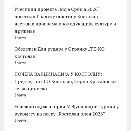
Учесници пројекта „Моја Србија 2026“
посетили Градску општину Костолац –
наставак програма кроз едукацију, културу и
дружење
3 views
Обележен Дан рудара у Огранку „ТЕ-KО
Kостолац“
3 views
ПОЧЕЛА ВАКЦИНАЦИЈА У КОСТОЛЦУ:
Председник ГО Костолац, Серџо Крстаноски
се вакцинисао
3 views
Успешно одржан први Међународни турнир у
рукомету на песку „Костолац опен 2026“
3 views