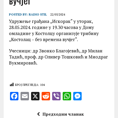
вучјег“
POSTED BY:
RADIO STIL
22/05/2024
Удружење грађана „Искорак“ у уторак,
28.05.2024. године у 19.30 часова у Дому
омладине у Костолцу организује трибину
„Костолац – без времена вучјег“.
Учесници: др Звонко Благојевић, др Милан
Тадић, проф. др Оливер Тошковић и Миодраг
Вукмировић.
БРОЈ ПРЕГЛЕДА:
104
F
E
X
R
V
W
M
a
m
e
ib
h
es
ce
ai
d
er
at
se
Предходни чланак