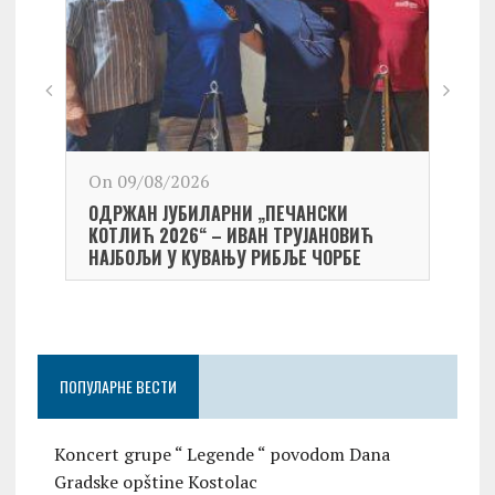
On 09/08/2026
On 0
ОДРЖАН ЈУБИЛАРНИ „ПЕЧАНСКИ
Kост
КОТЛИЋ 2026“ – ИВАН ТРУЈАНОВИЋ
екипа
НАЈБОЉИ У КУВАЊУ РИБЉЕ ЧОРБЕ
Небо
ПОПУЛАРНЕ ВЕСТИ
Koncert grupe “ Legende “ povodom Dana
Gradske opštine Kostolac