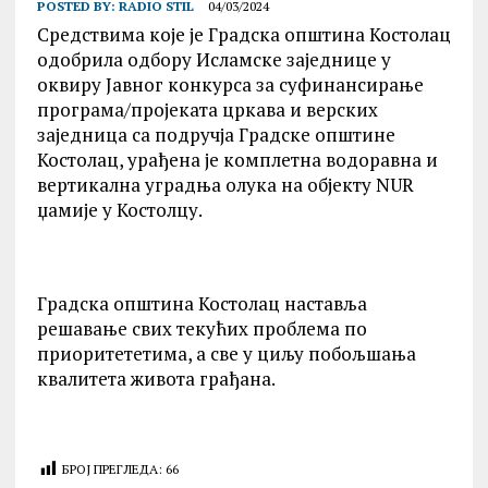
POSTED BY:
RADIO STIL
04/03/2024
Средствима које је Градска општина Костолац
одобрила одбору Исламске заједнице у
оквиру Јавног конкурса за суфинансирање
програма/пројеката цркава и верских
заједница са подручја Градске општине
Костолац, урађена је комплетна водоравна и
вертикална уградња олука на објекту NUR
џамије у Костолцу.
Градска општина Костолац наставља
решавање свих текућих проблема по
приоритететима, а све у циљу побољшања
квалитета живота грађана.
БРОЈ ПРЕГЛЕДА:
66