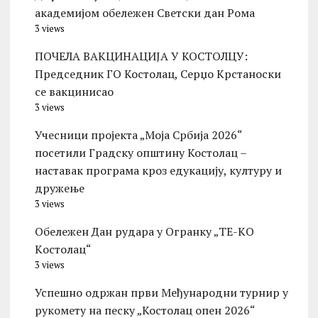
академијом обележен Светски дан Рома
3 views
ПОЧЕЛА ВАКЦИНАЦИЈА У КОСТОЛЦУ:
Председник ГО Костолац, Серџо Крстаноски
се вакцинисао
3 views
Учесници пројекта „Моја Србија 2026“
посетили Градску општину Костолац –
наставак програма кроз едукацију, културу и
дружење
3 views
Обележен Дан рудара у Огранку „ТЕ-KО
Kостолац“
3 views
Успешно одржан први Међународни турнир у
рукомету на песку „Костолац опен 2026“