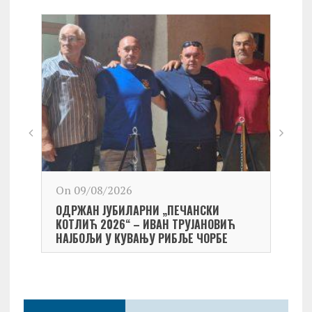
On 09/08/2026
On 0
ОДРЖАН ЈУБИЛАРНИ „ПЕЧАНСКИ
Kост
КОТЛИЋ 2026“ – ИВАН ТРУЈАНОВИЋ
екипа
НАЈБОЉИ У КУВАЊУ РИБЉЕ ЧОРБЕ
Небо