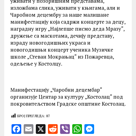
уживати у позоришним представама,
изложбама слика, уживати у књигама, али и
Чаробном децембру за наше малишане
манифестацију која садржи концерте за децу,
наградну игру „Најлепше писмо деда Мразу“,
дружење са маскотама, дечију представу,
израду новогодишњих украса и
новогодишњи концерт ученика Музичке
школе „Стеван Мокрањац“ из Пожаревца,
одељење у Костолцу.
Манифестацију „Чаробни децембар“
организује Центар за културу „Костолац“ под
покровитељством Градске општине Костолац.
БРОЈ ПРЕГЛЕДА:
87
F
E
X
R
V
W
M