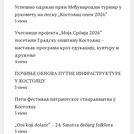
Успешно одржан први Међународни турнир у
рукомету на песку „Костолац опен 2026“
5 views
Учесници пројекта „Моја Србија 2026“
посетили Градску општину Костолац –
наставак програма кроз едукацију, културу и
дружење
4 views
ПОЧИЊЕ ОБНОВА ПУТНЕ ИНФРАСТРУКТУРЕ
У КОСТОЛЦУ
3 views
Пети фестивал патриотског стваралаштва у
Костолцу
3 views
„Oni koji dolaze“ – 24. Smotra dečijeg folklora
3 views