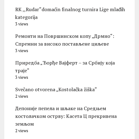
RK ,,Rudar“domaćin finalnog turnira Lige mlađih
kategorija
3 views
Ремонти на Површинском копу „Дрмно“:
Спремни за високо постављене циљеве
3 views
Приредба „Ђорђе Вајферт – за Србију која
траје“
3 views
Svečano otvorena „Kostolačka žiška“
2 views
Депоније пепела и шљаке на Средњем
костолачком острву: Касета Ц прекривена
земљом
2 views