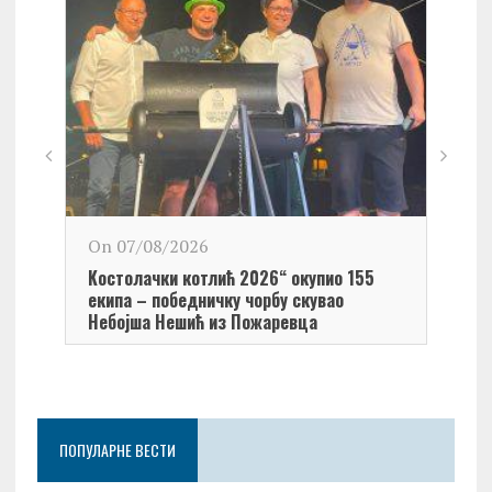
On 0
On 07/08/2026
Обел
Kостолачки котлић 2026“ окупио 155
Kост
екипа – победничку чорбу скувао
Небојша Нешић из Пожаревца
ПОПУЛАРНЕ ВЕСТИ