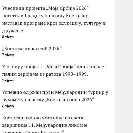
Учесници пројекта „Моја Србија 2026“
посетили Градску општину Костолац –
наставак програма кроз едукацију, културу и
дружење
8 views
„Костолачки котлић 2026.“
7 views
У оквиру пројекта „Моја Србија“ одата почаст
палим херојима из ратова 1990–1999.
7 views
Успешно одржан први Међународни турнир у
рукомету на песку „Костолац опен 2026“
6 views
Костолац окупио уметнике из света –
завршница 11. Међународне ликовне
колоније „Осмех Костолца“