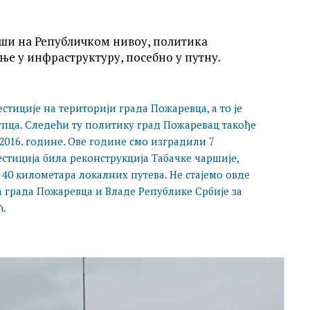
врши на Републичком нивоу, политика
ње у инфраструктуру, посебно у путну.
тиције на територији града Пожаревца, а то је
упца. Следећи ту политику град Пожаревац такође
 2016. године. Ове године смо изградили 7
вестиција била реконструкција Табачке чаршије,
40 километара локалних путева. Не стајемо овде
а града Пожаревца и Владе Републике Србије за
ћ.