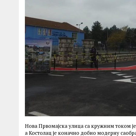
Нова Првомајска улица са кружним током јед
а Костолац је коначно добио модерну саоб