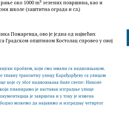
рање око 1000 m² зелених површина, као и
они школе (заштитна ограда и сл.)
ка Пожаревца, ово је једна од највећих
 са Градском општином Костолац спровео у овој
нијски проблем, који смо имали са надвожњаком.
ује главну транзитну улицу Карађорђеву са улицом
ице које су због надвожњака биле слепе: Николе
који планирамо је наставак изградње улице
окументација је завршена и у току је измена
ободно можемо да најавимо и изградњу четвртог