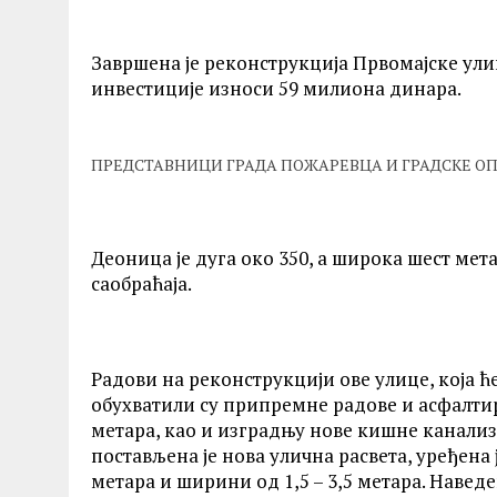
Завршена је реконструкција Првомајске ули
инвестиције износи 59 милиона динара.
ПРЕДСТАВНИЦИ ГРАДА ПОЖАРЕВЦА И ГРАДСКЕ О
Деоница је дуга око 350, а широка шест мет
саобраћаја.
Радови на реконструкцији ове улице, која ће
обухватили су припремне радове и асфалти
метара, као и изградњу нове кишне канализ
постављена је нова улична расвета, уређена
метара и ширини од 1,5 – 3,5 метара. Навед