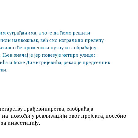
м суграђанима, а то је да ћемо решити
онили надвожњак, већ смо изградили прелепу
нитивно ће променити путну и саобраћајну
 Њен значај је јер повезује четири улице:
ића и Боже Димитријевића, рекао је председник
ки.
тарству грађевинарства, саобраћаја
 на помоћи у реализацији овог пројекта, посебно
 за инвестицију.