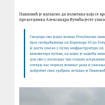
Павловић је нагласио да политика која се 
председника Александра Вучића јесте улага
Сведоци смо једне велике Републичке инвес
брза саобраћајница од Коридора 10 до Гол
је доста улагао у путну инфраструктуру од
километара путева, од којих је највећа ин
док смо у последње три године изградили 
очекује нас период великог рада и улагањ
добробит свих грађана, истакао је Павлови