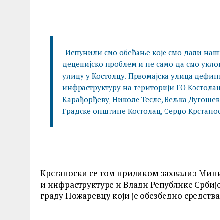
-Испунили смо обећање које смо дали наши
деценијско проблем и не само да смо укл
улицу у Костолцу. Првомајска улица дефи
инфраструктуру на територији ГО Костолац.
Карађорђеву, Николе Тесле, Вељка Дугошев
Градске општине Костолац, Серџо Крстанос
Крстаноски се том приликом захвалио Минис
и инфраструктуре и Влади Републике Србије
граду Пожаревцу који је обезбедио средства