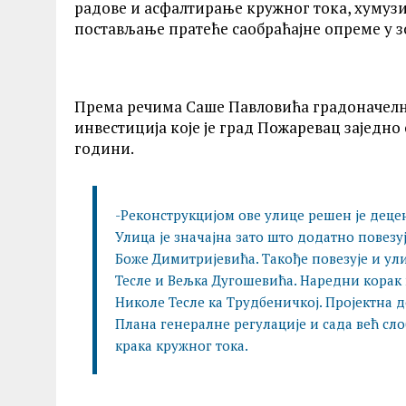
радове и асфалтирање кружног тока, хумузи
постављање пратеће саобраћајне опреме у з
Према речима Саше Павловића градоначелни
инвестиција које је град Пожаревац заједно
години.
-Реконструкцијом ове улице решен је деце
Улица је значајна зато што додатно повез
Боже Димитријевића. Такође повезује и ул
Тесле и Вељка Дугошевића. Наредни корак 
Николе Тесле ка Трудбеничкој. Пројектна д
Плана генералне регулације и сада већ сл
крака кружног тока.