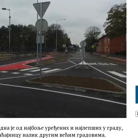
на је од најбоље уређених и најлепших у граду,
раћајницу налик другим већим градовима.