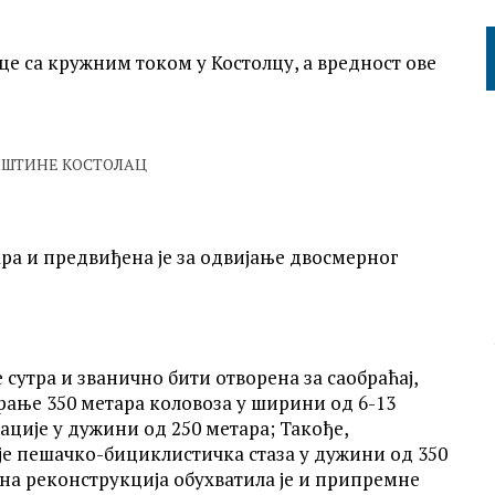
це са кружним током у Костолцу, а вредност ове
ПШТИНЕ КОСТОЛАЦ
ара и предвиђена је за одвијање двосмерног
 сутра и званично бити отворена за саобраћај,
рање 350 метара коловоза у ширини од 6-13
ације у дужини од 250 метара; Такође,
 је пешачко-бициклистичка стаза у дужини од 350
ена реконструкција обухватила је и припремне