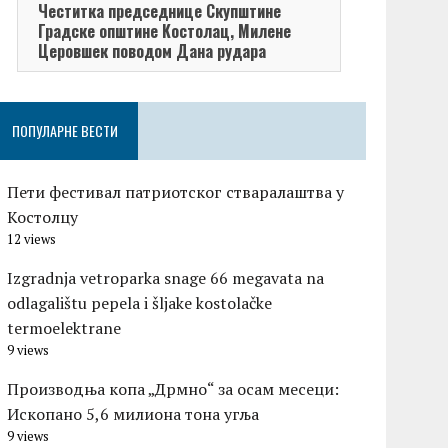
Честитка председнице Скупштине
Честитка п
Градске општине Kостолац, Милене
општине Кос
Церовшек поводом Дана рудара
поводом Да
ПОПУЛАРНЕ ВЕСТИ
Пети фестивал патриотског стваралаштва у
Костолцу
12 views
Izgradnja vetroparka snage 66 megavata na
odlagalištu pepela i šljake kostolačke
termoelektrane
9 views
Производња копа „Дрмно“ за осам месеци:
Ископано 5,6 милиона тона угља
9 views