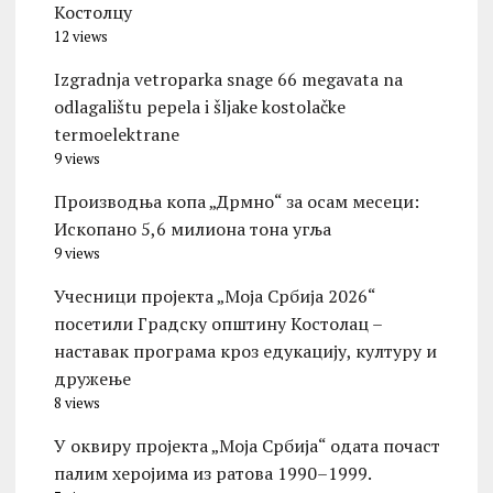
Костолцу
12 views
Izgradnja vetroparka snage 66 megavata na
odlagalištu pepela i šljake kostolačke
termoelektrane
9 views
Производња копа „Дрмно“ за осам месеци:
Ископано 5,6 милиона тона угља
9 views
Учесници пројекта „Моја Србија 2026“
посетили Градску општину Костолац –
наставак програма кроз едукацију, културу и
дружење
8 views
У оквиру пројекта „Моја Србија“ одата почаст
палим херојима из ратова 1990–1999.