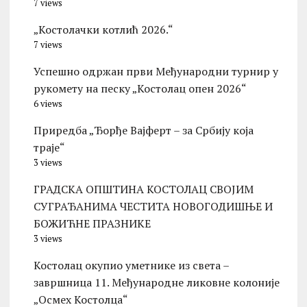
7 views
„Костолачки котлић 2026.“
7 views
Успешно одржан први Међународни турнир у
рукомету на песку „Костолац опен 2026“
6 views
Приредба „Ђорђе Вајферт – за Србију која
траје“
3 views
ГРАДСКА ОПШТИНА КОСТОЛАЦ СВОЈИМ
СУГРАЂАНИМА ЧЕСТИТА НОВОГОДИШЊЕ И
БОЖИЋНЕ ПРАЗНИКЕ
3 views
Костолац окупио уметнике из света –
завршница 11. Међународне ликовне колоније
„Осмех Костолца“