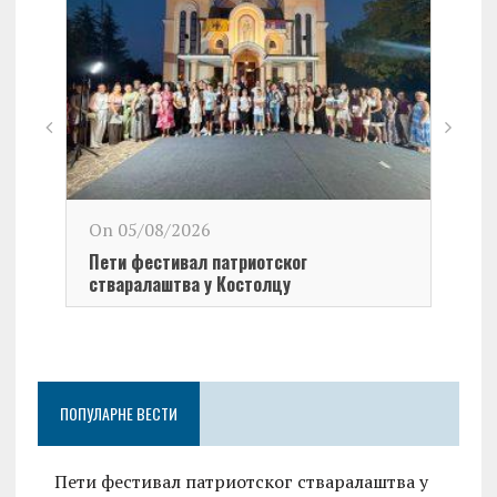
On 0
On 05/08/2026
У окв
Пети фестивал патриотског
поча
стваралаштва у Костолцу
1999
ПОПУЛАРНЕ ВЕСТИ
Пети фестивал патриотског стваралаштва у