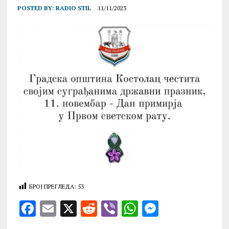
POSTED BY:
RADIO STIL
11/11/2023
БРОЈ ПРЕГЛЕДА:
53
F
E
X
R
V
W
M
a
m
e
ib
h
es