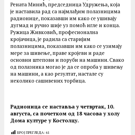
Рената Минић, председница Удружења, која
је наставила рад са најмлађим полазницима
радионице, показавши им како се ушивају
дугмад и ручно шије уз помоћ игле и конца.
Ружица Живковић, професионална
кројачица, је радила са старијим
полазницима, показавши им како се узимају
мере за шивење, праве кројеви и раде
основни штепови и поруби на машини. Свако
од полазника могао је да се опроба у шивењу
на машини, а као резултат, настале су
неколико сашивених торбица.
Радионица се наставља у четвртак, 10.
августа, са почетком од 18 часова у холу
Дома културе у Костолцу.
БРОЈ ПРЕГЛЕДА:
61