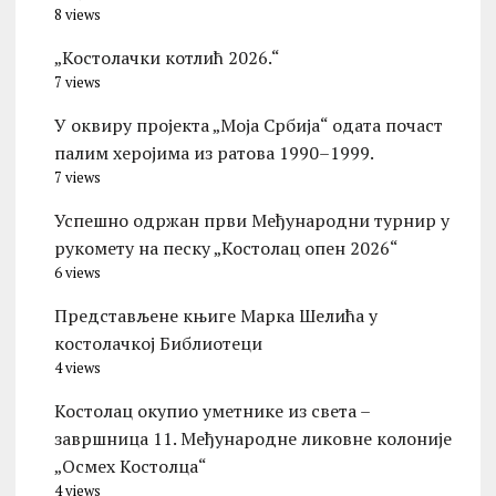
8 views
„Костолачки котлић 2026.“
7 views
У оквиру пројекта „Моја Србија“ одата почаст
палим херојима из ратова 1990–1999.
7 views
Успешно одржан први Међународни турнир у
рукомету на песку „Костолац опен 2026“
6 views
Представљене књиге Марка Шелића у
костолачкој Библиотеци
4 views
Костолац окупио уметнике из света –
завршница 11. Међународне ликовне колоније
„Осмех Костолца“
4 views