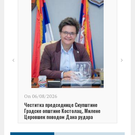
On 06/08/2026
On 0
Честитка председнице Скупштине
Чест
Градске општине Kостолац, Милене
Кост
Церовшек поводом Дана рудара
Дана