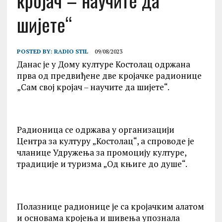
кројач – научите да
шијете“
POSTED BY:
RADIO STIL
09/08/2023
Данас је у Дому културе Костолац одржана
прва од предвиђене две кројачке радионице
„Сам свој кројач – научите да шијете“.
Радионица се одржава у организацији
Центра за културу „Костолац“, а спроводе је
чланице Удружења за промоцију културе,
традиције и туризма „Од књиге до душе“.
Полазнице радионице је са кројачким алатом
и основама кројења и шивења упознала