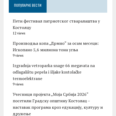
ПОПУЛАРНЕ ВЕСТИ
Пети фестивал патриотског стваралаштва у
Костолцу
12 views
Производња копа „Дрмно“ за осам месеци:
Ископано 5,6 милиона тона угља
9 views
Izgradnja vetroparka snage 66 megavata na
odlagalištu pepela i šljake kostolačke
termoelektrane
9 views
Учесници пројекта „Моја Србија 2026“
посетили Градску општину Костолац –
наставак програма кроз едукацију, културу и
дружење