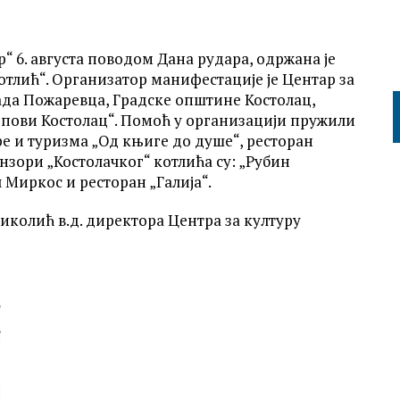
 6. августа поводом Дана рудара, одржана је
тлић“. Организатор манифестације је Центар за
ада Пожаревца, Градске општине Костолац,
опови Костолац“. Помоћ у организацији пружили
ре и туризма „Од књиге до душе“, ресторан
онзори „Костолачког“ котлића су: „Рубин
 Миркос и ресторан „Галија“.
иколић в.д. директора Центра за културу