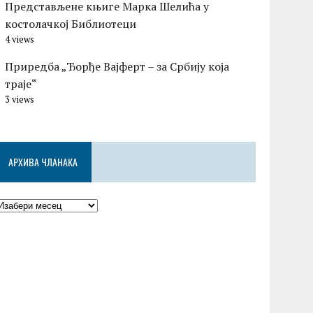
Представљене књиге Марка Шелића у
костолачкој Библиотеци
4 views
Приредба „Ђорђе Вајферт – за Србију која
траје“
3 views
АРХИВА ЧЛАНАКА