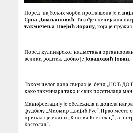
Поред најбољих чорби проглашена је и
нај
Срна Дамњановић
. Такође специјална наг
такмичења Цвејић Зорану
, који је пружи
Поред кулинарског надметања организован
велики роштиљ добио је
Јовановић Јован
.
Током целог дана свирао је бенд „НОЋ ДО 
како такмичара тако и свих посетилаца ман
Манифестацију је обележила и додела награ
фудбалу „Миомир Цвијић Рус“. Прво место ос
припало је екипи „Копови Костолац“ , а на 
Костолац“.