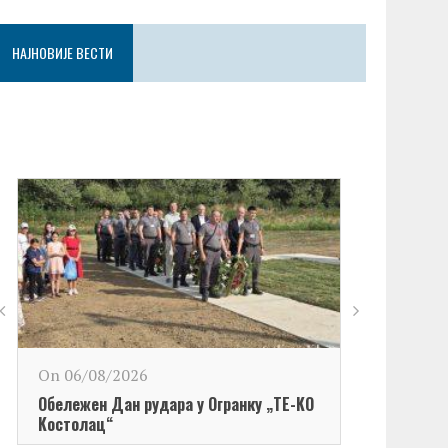
НАЈНОВИЈЕ ВЕСТИ
On 06/08/2026
Обележен Дан рудара у Огранку „ТЕ-KО
Kостолац“
On 06/08/2