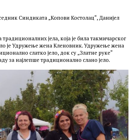
седник Синдиката „Копови Костолац“, Данијел
 традиционалних јела, која је била такмичарског
ило је Удружење жена Кленовник. Удружење жена
иционално слатко јело, док су „Златне руке“
ду за најлепше традиционално слано јело.