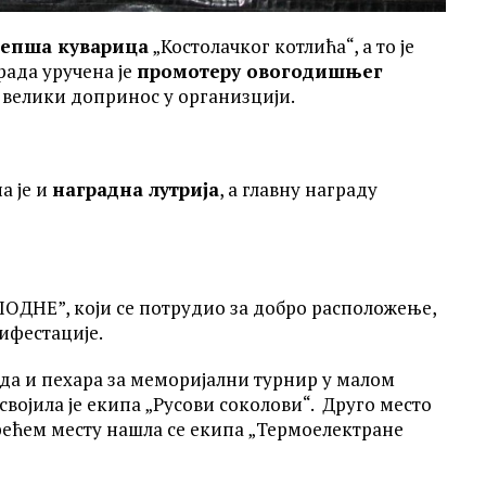
лепша куварица
„Костолачког котлића“, а то је
рада уручена је
промотеру овогодишњег
о велики допринос у организцији.
а је и
наградна лутрија
, а главну награду
ПОДНЕ”, који се потрудио за добро расположење,
ифестације.
да и пехара за меморијални турнир у малом
војила је екипа „Русови соколови“. Друго место
трећем месту нашла се екипа „Термоелектране