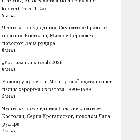
Četvrtak, 21. decembra u Domu omladine
koncert Goce Tržan
9 views
Честитка председнице Скупштине Градске
општине Kостолац, Милене Церовшек
поводом Дана рудара
8 views
„Костолачки котлић 2026.“
8 views
У оквиру пројекта „Моја Србија“ одата почаст
палим херојима из ратова 1990–1999.
5 views
Честитка председника Градске општине
Костолац, Серџа Крстаноског, поводом Дана
рудара
4 views