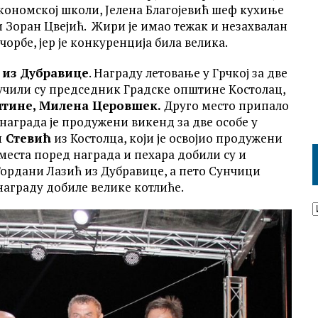
кономској школи, Јелена Благојевић шеф кухиње
и Зоран Цвејић. Жири је имао тежак и незахвалан
чорбе, јер је конкуренција била велика.
 из Дубравице
. Награду летовање у Грчкој за две
учили су председник Градске општине Kостолац,
штине,
Милена Церовшек
.
Друго место припало
а награда је продужени викенд за две особе у
 Стевић
из Костолца, који је освојио продужени
 места поред награда и пехара добили су и
 Гордани Лазић из Дубравице, а пето Сунчици
награду добиле велике котлиће.