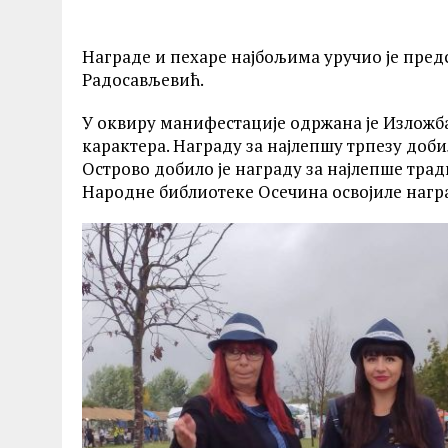
Награде и пехаре најбољима уручио је пред
Радосављевић.
У оквиру манифестације одржана је Изложба
карактера. Награду за најлепшу трпезу доб
Острово добило је награду за најлепше трад
Народне библиотеке Осечина освојиле награ