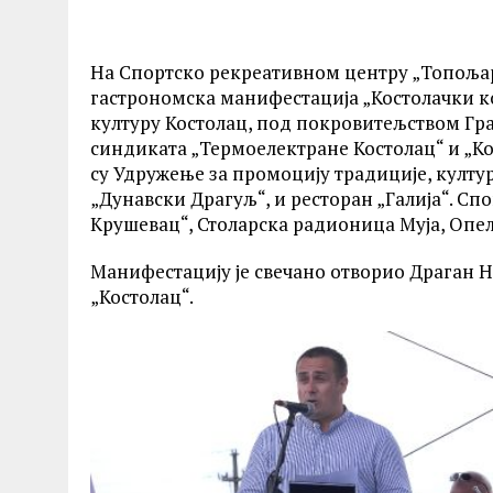
На Спортско рекреативном центру „Топољар“
гастрономска манифестација „Костолачки ко
културу Костолац, под покровитељством Гр
синдиката „Термоелектране Костолац“ и „К
су Удружење за промоцију традиције, култу
„Дунавски Драгуљ“, и ресторан „Галија“. Сп
Крушевац“, Столарска радионица Муја, Опел
Манифестацију је свечано отворио Драган Н
„Костолац“.