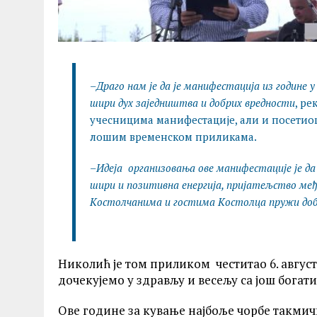
–
Драго нам је да је манифестација из године у
шири дух заједништва и добрих вредности
, р
учесницима манифестације, али и посетиоц
лошим временском приликама.
–
Идеја организовања ове манифестације је да
шири и позитивна енергија, пријатељство међу 
Kостолчанима и гостима Костолца пружи добр
Николић је том приликом честитао 6. август
дочекујемо у здрављу и весељу са још бога
Ове године за кување најбоље чорбе такмичи