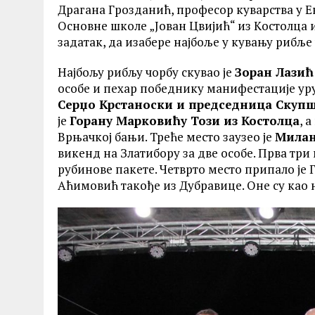
Драгана Грозданић, професор куварства у Е
Основне школе „Јован Цвијић“ из Kостолца 
задатак, да изабере најбоље у кувању рибље 
Најбољу рибљу чорбу скувао је
Зоран Лазић
особе и пехар победнику манифестације ур
Серџо Kрстаноски и председница Скуп
је
Горану Марковићу Този из Костолца
, 
Врњачкој бањи. Треће место заузео је
Милан
викенд на Златибору за две особе. Прва три
рубинове пакете. Четврто место припало је
Аћимовић такође из Дубравице. Оне су као 