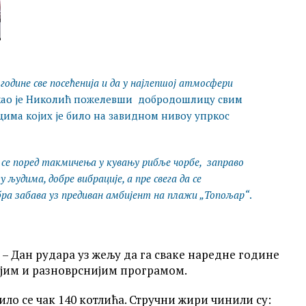
 године све посећенија и да у најлепшој атмосфери
екао је Николић пожелевши добродошлицу свим
има којих је било на завидном нивоу упркос
 се поред такмичења у кувању рибље чорбе, заправо
људима, добре вибрације, а пре свега да се
а забава уз предиван амбијент на плажи „Топољар“
.
 – Дан рудара уз жељу да га сваке наредне године
тијим и разноврснијим програмом.
ло се чак 140 котлића. Стручни жири чинили су: