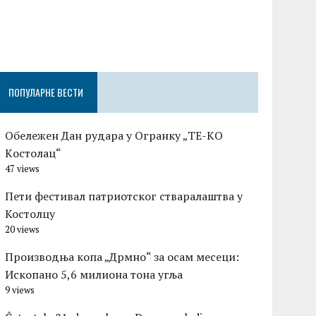
Честитка п
Градске оп
Церовшек п
ПОПУЛАРНЕ ВЕСТИ
Обележен Дан рудара у Огранку „ТЕ-KО
Kостолац“
47 views
Пети фестивал патриотског стваралаштва у
Костолцу
20 views
Производња копа „Дрмно“ за осам месеци:
Ископано 5,6 милиона тона угља
9 views