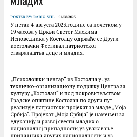
младих
POSTED BY:
RADIO STIL
01/08/2023
У петак 4. августа 2023.године са почетком у
19 часова у Цркви Светог Маскима
Исповедника у Костолцу одржаће се Други
костолачки Фестивал патриотског
стваралаштва деце и младих.
„Психолошки центар“ из Костолца у , уз
техничко-организациону подршку Центра за
културу „Костолац“ и под покровитељством
Градске општине Костолац по други пут
реализује патриотски пројекат за младе „Моја
Србија“. Пројекат „Моја Србија“ је намењен за
едукацију и развој свести младих о
националној припадности,уз уважавање
припадника других националности и уз