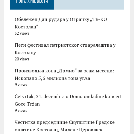
ПОПУЛАРНЕ ВЕСТИ
Обележен Дан рудара у Огранку „ТЕ-KО
Kостолац“
52 views
Пети фестивал патриотског стваралаштва у
Костолцу
20 views
Производња копа „Дрмно“ за осам месеци:
Ископано 5,6 милиона тона угља
9 views
Četvrtak, 21. decembra u Domu omladine koncert
Goce Tržan
9 views
Честитка председнице Скупштине Градске
општине Kостолац, Милене Церовшек