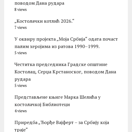
поводом Дана рудара
8 views
„Костолачки котлић 2026.“
7 views
У оквиру пројекта „Моја Србија“ одата почаст
палим херојима из ратова 1990–1999.
5 views
Честитка председника Градске општине
Костолац, Серџа Крстаноског, поводом Дана
рудара
5 views
Представљене књиге Марка Шелића у
костолачкој Библиотеци
4 views
Приредба „Ђорђе Вајферт – за Србију која
траје“