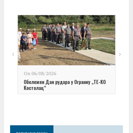
On 06/08/2026
Обележен Дан рудара у Огранку „ТЕ-KО
Kостолац“
On 0
Чест
Град
Церо