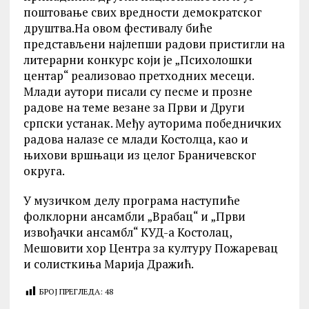
поштовање свих вредности демократског
друштва.На овом фестивалу биће
представљени најлепши радови пристигли на
литерарни конкурс који је „Психолошки
центар“ реализовао претходних месеци.
Млади аутори писали су песме и прозне
радове на теме везане за Први и Други
српски устанак. Међу ауторима победничких
радова налазе се млади Костолца, као и
њихови вршњаци из целог Браничевског
округа.
У музичком делу програма наступиће
фолклорни ансамбли „Врабац“ и „Први
извођачки ансамбл“ КУД-а Костолац,
Мешовити хор Центра за културу Пожаревац
и солисткиња Марија Дражић.
БРОЈ ПРЕГЛЕДА:
48