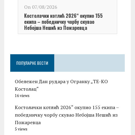
On 0
On 07/08/2026
Обел
Kостолачки котлић 2026“ окупио 155
Kост
екипа – победничку чорбу скувао
Небојша Нешић из Пожаревца
ПОПУЛАРНЕ ВЕСТИ
Обележен Дан рудара у Огранку „ТЕ-KО
Kостолац“
16 views
Kостолачки котлић 2026“ окупио 155 екипа –
победничку чорбу скувао Небојша Нешић из
Пожаревца
5 views