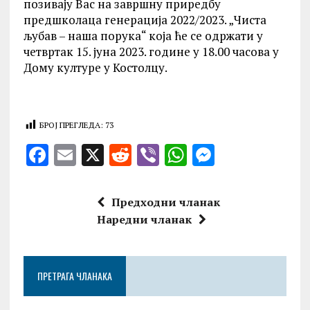
позивају Вас на завршну приредбу
предшколаца генерација 2022/2023. „Чиста
љубав – наша порука“ која ће се одржати у
четвртак 15. јуна 2023. године у 18.00 часова у
Дому културе у Костолцу.
БРОЈ ПРЕГЛЕДА:
73
F
E
X
R
V
W
M
a
m
e
ib
h
es
ce
ai
d
er
at
se
Предходни чланак
b
l
di
s
n
Наредни чланак
o
t
A
g
o
p
er
ПРЕТРАГА ЧЛАНАКА
k
p