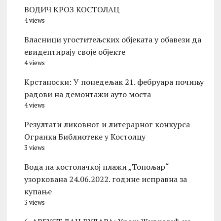
ВОДИЧ КРОЗ КОСТОЛАЦ
4 views
Власници угоститељских објеката у обавези да
евидентирају своје објекте
4 views
Kрстаноски: У понедељак 21. фебруара почињу
радови на демонтажи ауто моста
4 views
Резултати ликовног и литерарног конкурса
Огранка Библиотеке у Костолцу
3 views
Вода на костолачкој плажи „Топољар“
узоркована 24.06.2022. године исправна за
купање
3 views