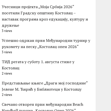
Учесници пројекта „Моја Србија 2026“
посетили Градску општину Костолац –
наставак програма кроз едукацију, културу и
дружење
3 views
Успешно одржан први Међународни турнир у
рукомету на песку „Костолац опен 2026“
3 views
ТИД регата у суботу 1. августа стиже у
Костолац
2 views
Представљање књиге „Драги мој господине“
Јелене М. Ћирић у Библиотеци у Костолцу
2 views
Свечано отворен први међународни Beach
Handball турнир „Kостолац Опен 2026“