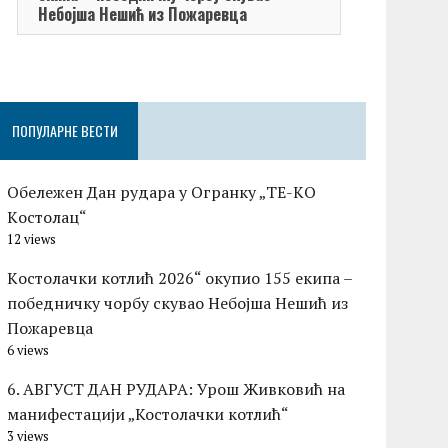
Небојша Нешић из Пожаревца
ПОПУЛАРНЕ ВЕСТИ
Обележен Дан рудара у Огранку „ТЕ-KО
Kостолац“
12 views
Kостолачки котлић 2026“ окупио 155 екипа –
победничку чорбу скувао Небојша Нешић из
Пожаревца
6 views
6. АВГУСТ ДАН РУДАРА: Урош Живковић на
манифестацији „Костолачки котлић“
3 views