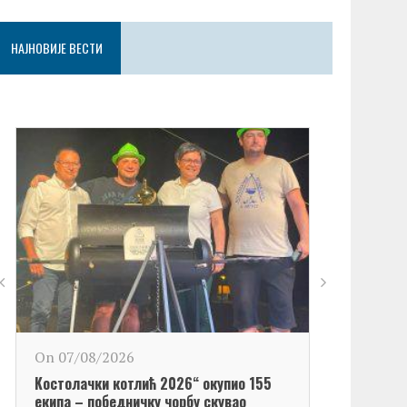
НАЈНОВИЈЕ ВЕСТИ
On 06/08/2
On 07/08/2026
Обележен Да
Kостолачки котлић 2026“ окупио 155
Kостолац“
екипа – победничку чорбу скувао