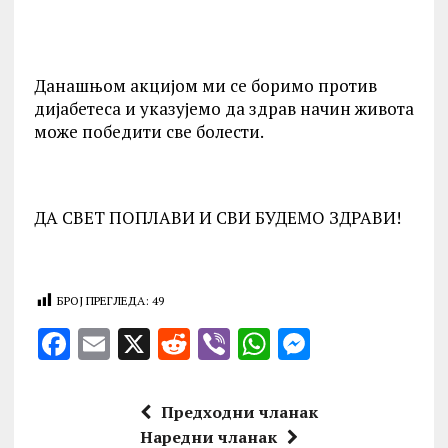
Данашњом акцијом ми се боримо против
дијабетеса и указујемо да здрав начин живота
може победити све болести.
ДА СВЕТ ПОПЛАВИ И СВИ БУДЕМО ЗДРАВИ!
БРОЈ ПРЕГЛЕДА:
49
F
E
X
R
V
W
M
a
m
e
ib
h
es
ce
ai
d
er
at
se
Предходни чланак
b
l
di
s
n
Наредни чланак