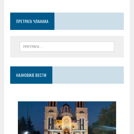
o
t
A
g
o
p
er
ПРЕТРАГА ЧЛАНАКА
k
p
НАЈНОВИЈЕ ВЕСТИ