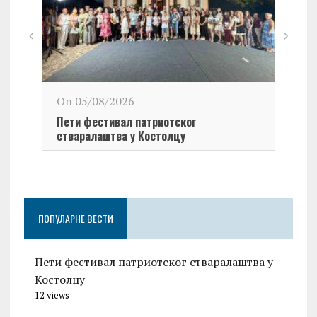
On 0
On 05/08/2026
У окв
Пети фестивал патриотског
поча
стваралаштва у Костолцу
1999
ПОПУЛАРНЕ ВЕСТИ
Пети фестивал патриотског стваралаштва у
Костолцу
12 views