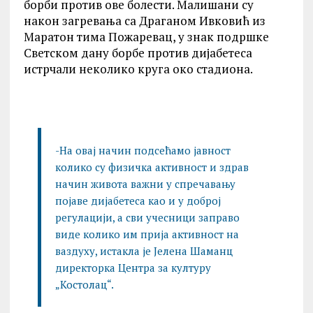
борби против ове болести. Малишани су
након загревања са Драганом Ивковић из
Маратон тима Пожаревац, у знак подршке
Светском дану борбе против дијабетеса
истрчали неколико круга око стадиона.
-На овај начин подсећамо јавност
колико су физичка активност и здрав
начин живота важни у спречавању
појаве дијабетеса као и у доброј
регулацији, а сви учесници заправо
виде колико им прија активност на
ваздуху, истакла је Јелена Шаманц
директорка Центра за културу
„Костолац“.