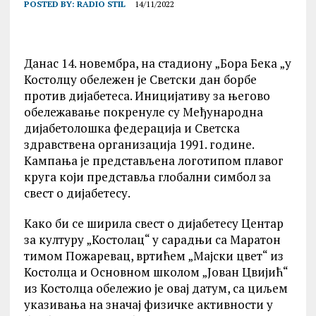
POSTED BY:
RADIO STIL
14/11/2022
Данас 14. новембра, на стадиону „Бора Бека „у
Костолцу обележен је Светски дан борбе
против дијабетеса. Иницијативу за његово
обележавање покренуле су Међународна
дијабетолошка федерација и Светска
здравствена организација 1991. године.
Кампања је представљена логотипом плавог
круга који представља глобални симбол за
свест о дијабетесу.
Како би се ширила свест о дијабетесу Центар
за културу „Костолац“ у сарадњи са Маратон
тимом Пожаревац, вртићем „Мајски цвет“ из
Костолца и Основном школом „Јован Цвијић“
из Костолца обележио је овај датум, са циљем
указивања на значај физичке активности у