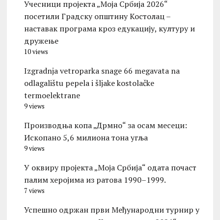
Учесници пројекта „Моја Србија 2026“
посетили Градску општину Костолац –
наставак програма кроз едукацију, културу и
дружење
10 views
Izgradnja vetroparka snage 66 megavata na
odlagalištu pepela i šljake kostolačke
termoelektrane
9 views
Производња копа „Дрмно“ за осам месеци:
Ископано 5,6 милиона тона угља
9 views
У оквиру пројекта „Моја Србија“ одата почаст
палим херојима из ратова 1990–1999.
7 views
Успешно одржан први Међународни турнир у