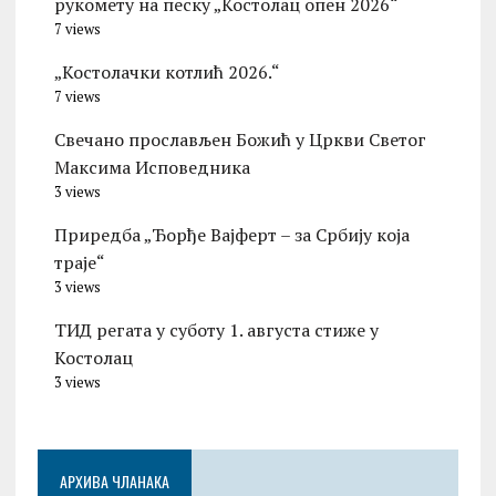
рукомету на песку „Костолац опен 2026“
7 views
„Костолачки котлић 2026.“
7 views
Свечано прослављен Божић у Цркви Светог
Максима Исповедника
3 views
Приредба „Ђорђе Вајферт – за Србију која
траје“
3 views
ТИД регата у суботу 1. августа стиже у
Костолац
3 views
АРХИВА ЧЛАНАКА