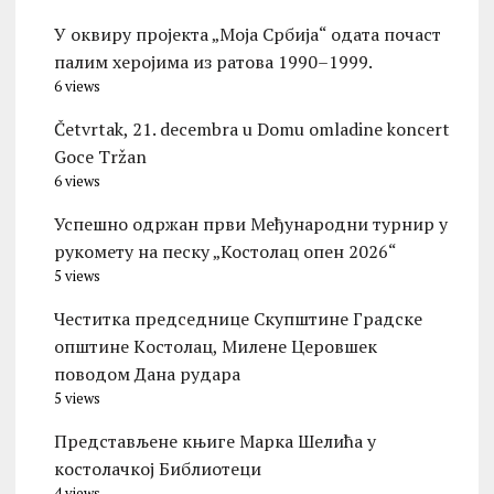
У оквиру пројекта „Моја Србија“ одата почаст
палим херојима из ратова 1990–1999.
6 views
Četvrtak, 21. decembra u Domu omladine koncert
Goce Tržan
6 views
Успешно одржан први Међународни турнир у
рукомету на песку „Костолац опен 2026“
5 views
Честитка председнице Скупштине Градске
општине Kостолац, Милене Церовшек
поводом Дана рудара
5 views
Представљене књиге Марка Шелића у
костолачкој Библиотеци
4 views