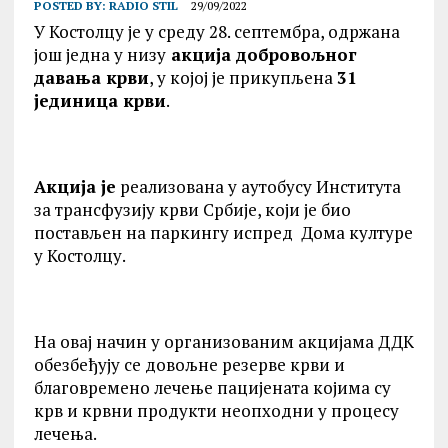
POSTED BY:
RADIO STIL
29/09/2022
У Костолцу је у среду 28. септембра, одржана
још једна у низу
акција добровољног
давања крви
, у којој је прикупљена
31
јединица крви
.
Акција је
реализована у аутобусу Института
за трансфузију крви Србије, који је био
постављен на паркингу испред Дома културе
у Костолцу.
На овај начин у организованим акцијама ДДK
обезбеђују се довољне резерве крви и
благовремено лечење пацијената којима су
крв и крвни продукти неопходни у процесу
лечења.