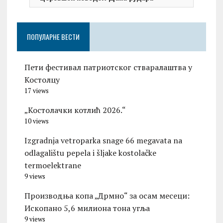
ПОПУЛАРНЕ ВЕСТИ
Пети фестивал патриотског стваралаштва у
Костолцу
17 views
„Костолачки котлић 2026.“
10 views
Izgradnja vetroparka snage 66 megavata na
odlagalištu pepela i šljake kostolačke
termoelektrane
9 views
Производња копа „Дрмно“ за осам месеци:
Ископано 5,6 милиона тона угља
9 views