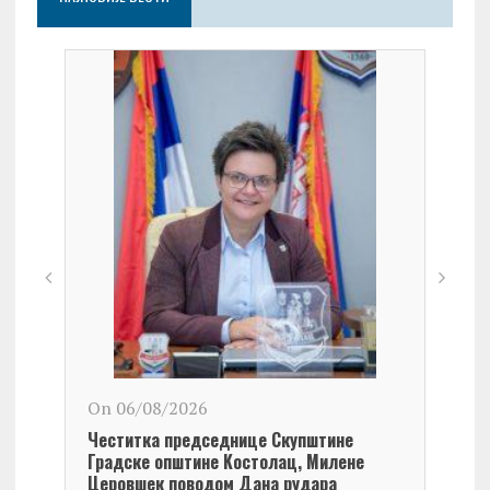
On 06/08/2026
On 0
Честитка председнице Скупштине
Чест
Градске општине Kостолац, Милене
Кост
Церовшек поводом Дана рудара
Дана