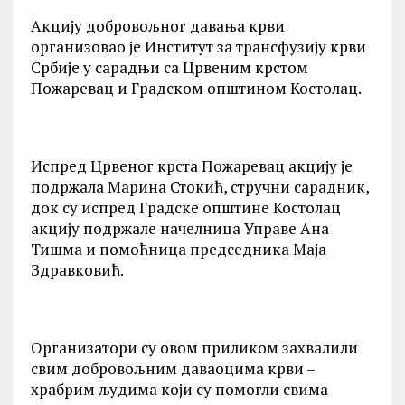
Акцију добровољног давања крви
организовао је Институт за трансфузију крви
Србије у сарадњи са Црвеним крстом
Пожаревац и Градском општином Костолац.
Испред Црвеног крста Пожаревац акцију је
подржала Марина Стокић, стручни сарадник,
док су испред Градске општине Костолац
акцију подржале начелница Управе Ана
Тишма и помоћница председника Маја
Здравковић.
Организатори су овом приликом захвалили
свим добровољним даваоцима крви –
храбрим људима који су помогли свима