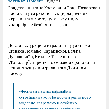
POSTED BY:
RADIO STIL
30/08/2022
Градска општина Костолац и Град Пожаревац
настављају са реконструкцијом дечијих
игралишта у Костолцу, а све у циљу
унапређење безбедности деце.
До сада су уређена игралишта у улицама
Стевана Немање, Сарајевској, Вељка
Дугошевића, Николе Тесле и плаже
„Топољар“, а тренутно се изводе радови на
реконструкцији игралишта у Дидином
насељу.
-Честитам нашим најмлађим
суграђанима који ће добити једно ново
модерно, савремено и безбедно
игралиште за лепше и безбрижно