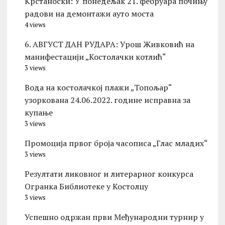
Kрстаноски: У понедељак 21. фебруара почињу
радови на демонтажи ауто моста
4 views
6. АВГУСТ ДАН РУДАРА: Урош Живковић на
манифестацији „Костолачки котлић“
3 views
Вода на костолачкој плажи „Топољар“
узоркована 24.06.2022. године исправна за
купање
3 views
Промоција првог броја часописа „Глас младих“
3 views
Резултати ликовног и литерарног конкурса
Огранка Библиотеке у Костолцу
3 views
Успешно одржан први Међународни турнир у