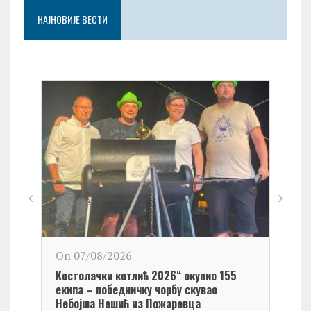
НАЈНОВИЈЕ ВЕСТИ
On 0
On 07/08/2026
Обел
Kостолачки котлић 2026“ окупио 155
Kост
екипа – победничку чорбу скувао
Небојша Нешић из Пожаревца