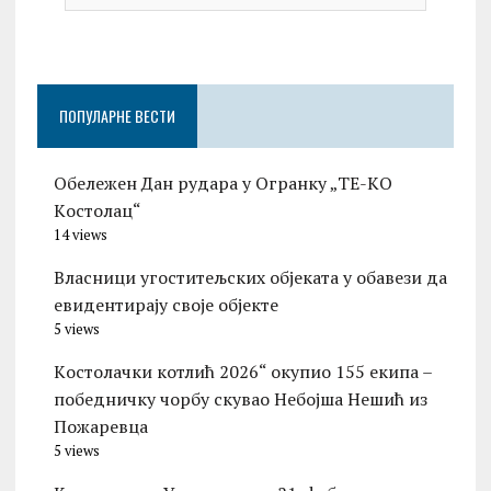
ПОПУЛАРНЕ ВЕСТИ
Обележен Дан рудара у Огранку „ТЕ-KО
Kостолац“
14 views
Власници угоститељских објеката у обавези да
евидентирају своје објекте
5 views
Kостолачки котлић 2026“ окупио 155 екипа –
победничку чорбу скувао Небојша Нешић из
Пожаревца
5 views