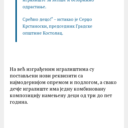
одрастање.
Срећно децо!“ – истакао је Серџо
Крстаноски, председник Градске
општине Костолац.
На већ изграђеним игралиштима су
постављени нови реквизити са
најмодернијом опремом и подлогом, а свако
дечје игралиште има једну комбиновану
композицију намењену деци од три до пет
година.