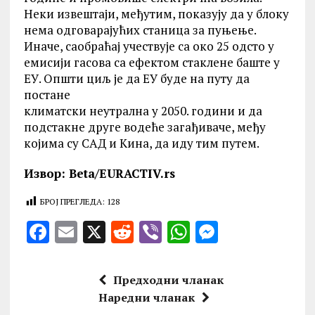
Неки извештаји, међутим, показују да у блоку
нема одговарајућих станица за пуњење.
Иначе, саобраћај учествује са око 25 одсто у
емисији гасова са ефектом стаклене баште у
ЕУ. Општи циљ је да ЕУ буде на путу да
постане
климатски неутрална у 2050. години и да
подстакне друге водеће загађиваче, међу
којима су САД и Кина, да иду тим путем.
Извор: Beta/EURACTIV.rs
БРОЈ ПРЕГЛЕДА:
128
F
E
X
R
V
W
M
a
m
e
ib
h
es
ce
ai
d
er
at
se
Предходни чланак
b
l
di
s
n
Наредни чланак