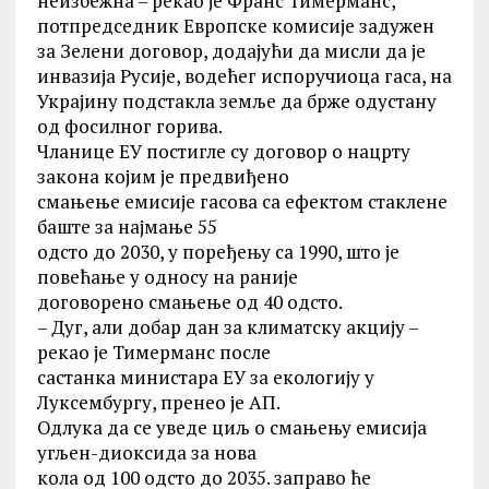
неизбежна – рекао је Франс Тимерманс,
потпредседник Европске комисије задужен
за Зелени договор, додајући да мисли да је
инвазија Русије, водећег испоручиоца гаса, на
Украјину подстакла земље да брже одустану
од фосилног горива.
Чланице ЕУ постигле су договор о нацрту
закона којим је предвиђено
смањење емисије гасова са ефектом стаклене
баште за најмање 55
одсто до 2030, у поређењу са 1990, што је
повећање у односу на раније
договорено смањење од 40 одсто.
– Дуг, али добар дан за климатску акцију –
рекао је Тимерманс после
састанка министара ЕУ за екологију у
Луксембургу, пренео је АП.
Одлука да се уведе циљ о смањењу емисија
угљен-диоксида за нова
кола од 100 одсто до 2035. заправо ће