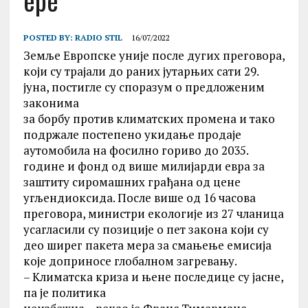
ере
POSTED BY:
RADIO STIL
16/07/2022
Земље Европске уније после дугих преговора,
који су трајали до раних јутарњих сати 29.
јуна, постигле су споразум о предложеним
законима
за борбу против климатских промена и тако
подржале постепено укидање продаје
аутомобила на фосилно гориво до 2035.
године и фонд од више милијарди евра за
заштиту сиромашних грађана од цене
угљендиоксида. После више од 16 часова
преговора, министри екологије из 27 чланица
усагласили су позиције о пет закона који су
део ширег пакета мера за смањење емисија
које доприносе глобалном загревању.
– Климатска криза и њене последице су јасне,
па је политика