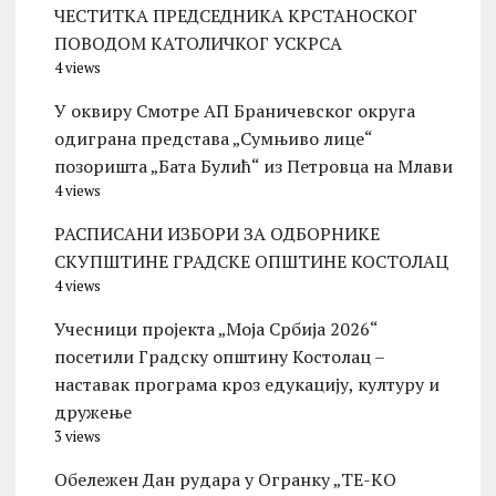
ЧЕСТИТКА ПРЕДСЕДНИКА КРСТАНОСКОГ
ПОВОДОМ КАТОЛИЧКОГ УСКРСА
4 views
У оквиру Смотре АП Браничевског округа
одиграна представа „Сумњиво лице“
позоришта „Бата Булић“ из Петровца на Млави
4 views
РАСПИСАНИ ИЗБОРИ ЗА ОДБОРНИКЕ
СКУПШТИНЕ ГРАДСКЕ ОПШТИНЕ КОСТОЛАЦ
4 views
Учесници пројекта „Моја Србија 2026“
посетили Градску општину Костолац –
наставак програма кроз едукацију, културу и
дружење
3 views
Обележен Дан рудара у Огранку „ТЕ-KО