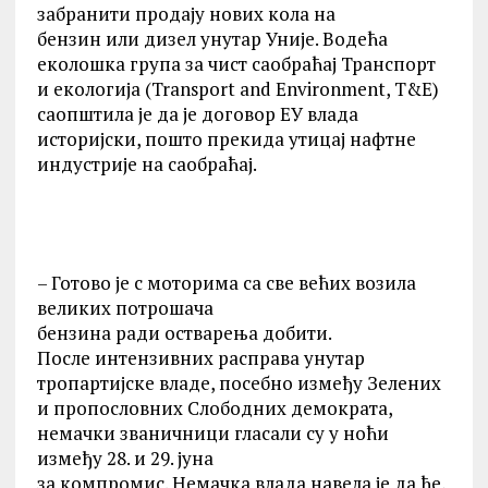
забранити продају нових кола на
бензин или дизел унутар Уније. Водећа
еколошка група за чист саобраћај Транспорт
и екологија (Transport and Environment, T&E)
саопштила је да је договор ЕУ влада
историјски, пошто прекида утицај нафтне
индустрије на саобраћај.
– Готово је с моторима са све већих возила
великих потрошача
бензина ради остварења добити.
После интензивних расправа унутар
тропартијске владе, посебно између Зелених
и пропословних Слободних демократа,
немачки званичници гласали су у ноћи
између 28. и 29. јуна
за компромис. Немачка влада навела је да ће,