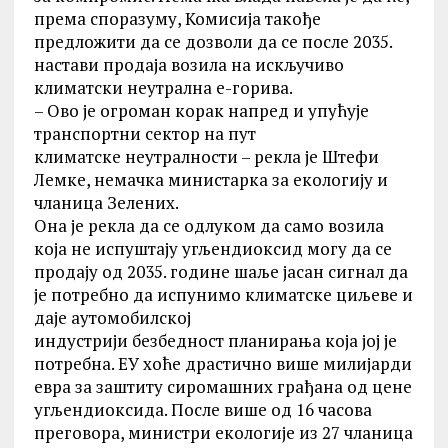
према споразуму, Комисија такође
предложити да се дозволи да се после 2035.
настави продаја возила на искључиво
климатски неутрална е-горива.
– Ово је огроман корак напред и упућује
транспортни сектор на пут
климатске неутралности – рекла је Штефи
Лемке, немачка министарка за екологију и
чланица Зелених.
Она је рекла да се одлуком да само возила
која не испуштају угљендиоксид могу да се
продају од 2035. године шаље јасан сигнал да
је потребно да испунимо климатске циљеве и
даје аутомобилској
индустрији безбедност планирања која јој је
потребна. ЕУ хоће драстично више милијарди
евра за заштиту сиромашних грађана од цене
угљендиоксида. После више од 16 часова
преговора, министри екологије из 27 чланица