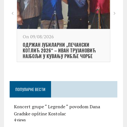
On 09/08/2026
On 0
ОДРЖАН ЈУБИЛАРНИ „ПЕЧАНСКИ
Kост
КОТЛИЋ 2026“ – ИВАН ТРУЈАНОВИЋ
екипа
НАЈБОЉИ У КУВАЊУ РИБЉЕ ЧОРБЕ
Небо
ПОПУЛАРНЕ ВЕСТИ
Koncert grupe “ Legende “ povodom Dana
Gradske opštine Kostolac
4 views