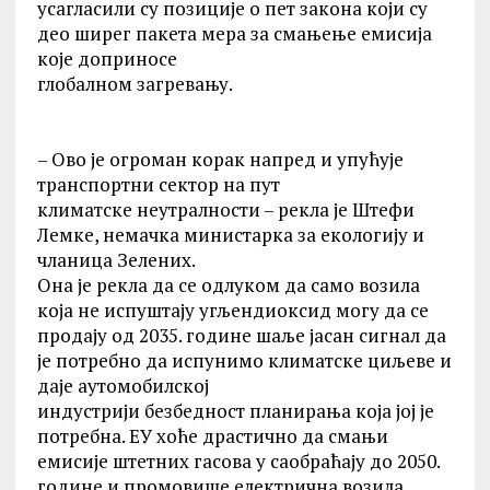
усагласили су позиције о пет закона који су
део ширег пакета мера за смањење емисија
које доприносе
глобалном загревању.
– Ово је огроман корак напред и упућује
транспортни сектор на пут
климатске неутралности – рекла је Штефи
Лемке, немачка министарка за екологију и
чланица Зелених.
Она је рекла да се одлуком да само возила
која не испуштају угљендиоксид могу да се
продају од 2035. године шаље јасан сигнал да
је потребно да испунимо климатске циљеве и
даје аутомобилској
индустрији безбедност планирања која јој је
потребна. ЕУ хоће драстично да смањи
емисије штетних гасова у саобраћају до 2050.
године и промовише електрична возила.