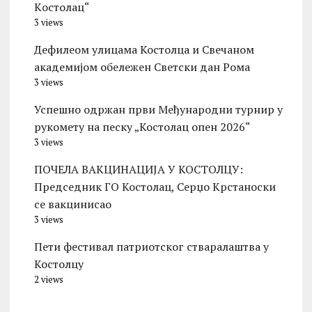
Kостолац“
3 views
Дефилеом улицама Костолца и Свечаном
академијом обележен Светски дан Рома
3 views
Успешно одржан први Међународни турнир у
рукомету на песку „Костолац опен 2026“
3 views
ПОЧЕЛА ВАКЦИНАЦИЈА У КОСТОЛЦУ:
Председник ГО Костолац, Серџо Крстаноски
се вакцинисао
3 views
Пети фестивал патриотског стваралаштва у
Костолцу
2 views