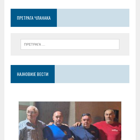
o
t
A
g
o
p
er
ПРЕТРАГА ЧЛАНАКА
k
p
НАЈНОВИЈЕ ВЕСТИ