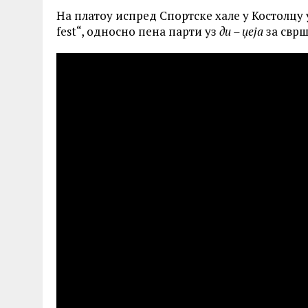
На платоу испред Спортске хале у Костолцу 
fest“, односно пена парти уз
ди – џеја
за сврш