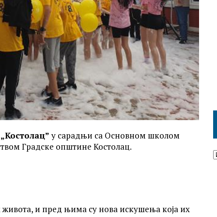
 „Костолац”
у сарадњи са Основном школом
ством Градске општине Костолац.
живота, и пред њима су нова искушења која их