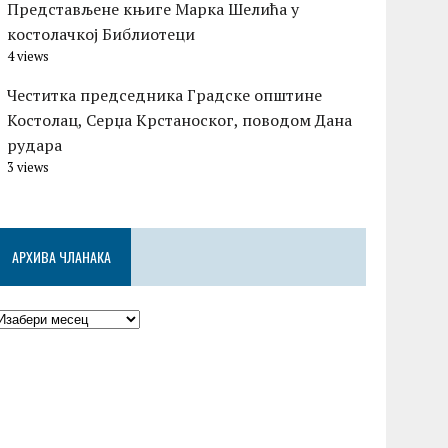
Представљене књиге Марка Шелића у
костолачкој Библиотеци
4 views
Честитка председника Градске општине
Костолац, Серџа Крстаноског, поводом Дана
рудара
3 views
АРХИВА ЧЛАНАКА