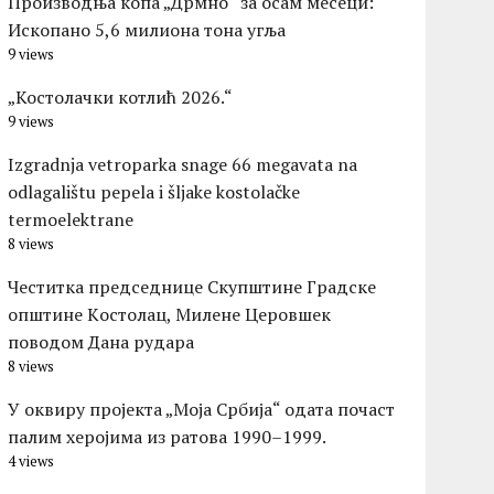
Производња копа „Дрмно“ за осам месеци:
Ископано 5,6 милиона тона угља
9 views
„Костолачки котлић 2026.“
9 views
Izgradnja vetroparka snage 66 megavata na
odlagalištu pepela i šljake kostolačke
termoelektrane
8 views
Честитка председнице Скупштине Градске
општине Kостолац, Милене Церовшек
поводом Дана рудара
8 views
У оквиру пројекта „Моја Србија“ одата почаст
палим херојима из ратова 1990–1999.
4 views