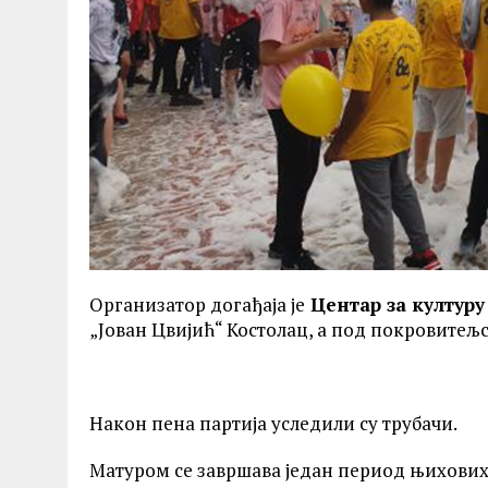
Организатор догађаја је
Центар за културу
„Јован Цвијић“ Костолац, а под покровитељ
Након пена партија уследили су трубачи.
Матуром се завршава један период њихових 