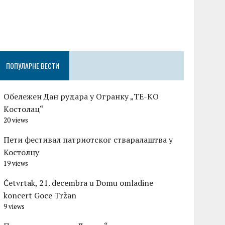
Честитка п
Градске оп
Церовшек п
ПОПУЛАРНЕ ВЕСТИ
Обележен Дан рудара у Огранку „ТЕ-KО
Kостолац“
20 views
Пети фестивал патриотског стваралаштва у
Костолцу
19 views
Četvrtak, 21. decembra u Domu omladine
koncert Goce Tržan
9 views