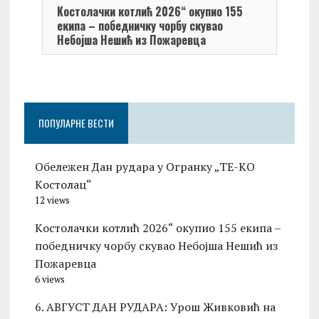
Kостолачки котлић 2026“ окупио 155
Kост
екипа – победничку чорбу скувао
Небојша Нешић из Пожаревца
ПОПУЛАРНЕ ВЕСТИ
Обележен Дан рудара у Огранку „ТЕ-KО
Kостолац“
12 views
Kостолачки котлић 2026“ окупио 155 екипа –
победничку чорбу скувао Небојша Нешић из
Пожаревца
6 views
6. АВГУСТ ДАН РУДАРА: Урош Живковић на