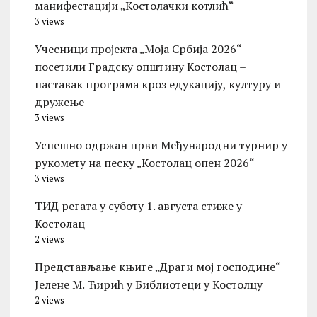
манифестацији „Костолачки котлић“
3 views
Учесници пројекта „Моја Србија 2026“
посетили Градску општину Костолац –
наставак програма кроз едукацију, културу и
дружење
3 views
Успешно одржан први Међународни турнир у
рукомету на песку „Костолац опен 2026“
3 views
ТИД регата у суботу 1. августа стиже у
Костолац
2 views
Представљање књиге „Драги мој господине“
Јелене М. Ћирић у Библиотеци у Костолцу
2 views