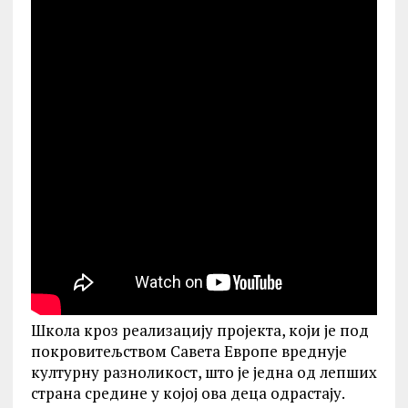
Школа кроз реализацију пројекта, који је под
покровитељством Савета Европе вреднује
културну разноликост, што је једна од лепших
страна средине у којој ова деца одрастају.