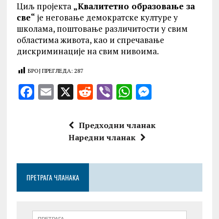
Циљ пројекта
„Квалитетно образовање за
све“
је неговање демократске културе у
школама, поштовање различитости у свим
областима живота, као и спречавање
дискриминације на свим нивоима.
БРОЈ ПРЕГЛЕДА:
287
F
E
X
R
V
W
M
a
m
e
ib
h
es
ce
ai
d
er
at
se
Предходни чланак
b
l
di
s
n
Наредни чланак
o
t
A
g
o
p
er
ПРЕТРАГА ЧЛАНАКА
k
p