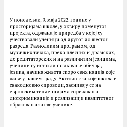
У понедељак, 9. маја 2022. године у
просторијама школе, у оквиру поменутог
пројекта, одржана је приредба у којој су
учествовали ученици од другог до шестог
разреда. Разноликим програмом, од
музичких тачака, преко плесних и драмских,
до рецитаторских и на различитим језицима,
ученици су истакли познавање обичаја,
језика, начина живота скоро свих нација које
живе у нашем граду. Активности које школа и
свакодневно спроводи, заснивају се на
европским тенденцијама спречавања
дискриминације и реализацији квалитетног
образовања за све ученике.