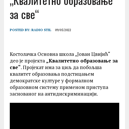
„Квалитетно образовање
за све“
POSTED BY:
RADIO STIL
09/05/2022
Костолачка Основна школа „Јован Цвијић“
део је пројекта
„Квалитетно образовање за
све“
. Пројекат има за циљ да побољша
квалитет образовања подстицањем
демократске културе у формалном
образовном систему применом приступа
заснованог на антидискриминацији.