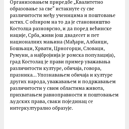
Организовањем приредбе „Квалитетно
образовање за све“ истакнуте су све
различитости међу ученицима и поштовање
истих. С обзиром на то да је становништво
Костолца разноврсно, и да поред већинске
нације, Срба, живи још двадесет и пет
националних мањина (Мађари, Албанци,
Бошњаци, Хрвати, Црногорци, Словаци,
Румуни, а најбројнија је ромска популација),
град Костолац је прави пример уважавања
различитости културе, обичаја, говора,
празника… Упознавањем обичаја и културе
других народа, уважавањем и подржавањем
различитости у свим областима живота,
прихватањем равноправности и поштовањем
људских права, сваки појединац се
интеркултурално образује.