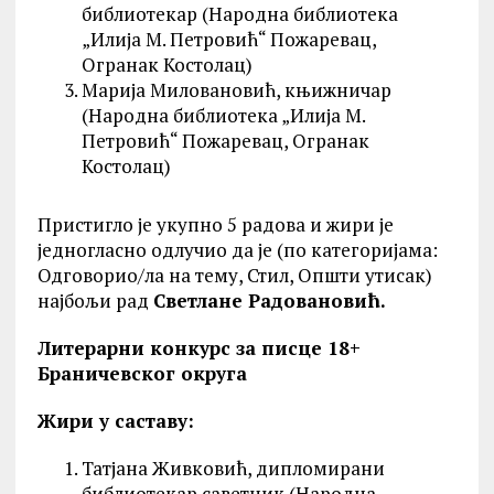
библиотекар (Народна библиотека
„Илија М. Петровић“ Пожаревац,
Огранак Костолац)
Марија Миловановић, књижничар
(Народна библиотека „Илија М.
Петровић“ Пожаревац, Огранак
Костолац)
Пристигло је укупно 5 радова и жири је
једногласно одлучио да је (по категоријама:
Одговорио/ла на тему, Стил, Општи утисак)
најбољи рад
Светлане Радовановић.
Литерарни конкурс за писце 18+
Браничевског округа
Жири у саставу:
Татјана Живковић, дипломирани
библиотекар саветник (Народна