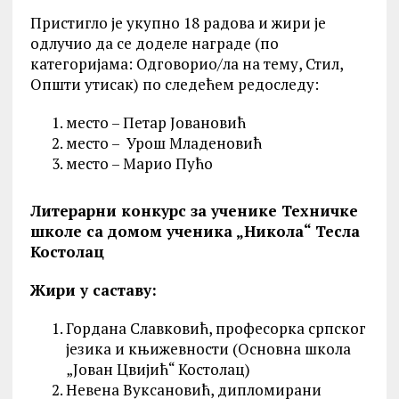
Пристигло је укупно 18 радова и жири је
одлучио да се доделе награде (по
категоријама: Одговорио/ла на тему, Стил,
Општи утисак) по следећем редоследу:
место – Петар Јовановић
место – Урош Младеновић
место – Марио Пућо
Литерарни конкурс за ученике Техничке
школе са домом ученика „Никола“ Тесла
Костолац
Жири у саставу:
Гордана Славковић, професорка српског
језика и књижевности (Основна школа
„Јован Цвијић“ Костолац)
Невена Вуксановић, дипломирани