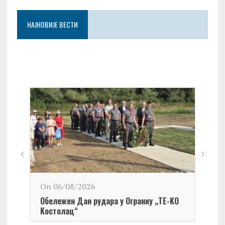
НАЈНОВИЈЕ ВЕСТИ
On 06/08/2026
Обележен Дан рудара у Огранку „ТЕ-KО
Kостолац“
On 0