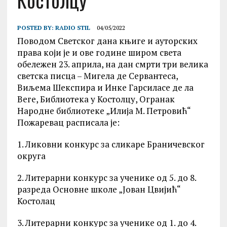
Костолцу
POSTED BY:
RADIO STIL
04/05/2022
Поводом Светског дана књиге и ауторских
права који је и ове године широм света
обележен 23. априла, на дан смрти три велика
светска писца – Мигела де Сервантеса,
Виљема Шекспира и Инке Гарсиласе де ла
Веге, Библиотека у Костолцу, Огранак
Народне библиотеке „Илија М. Петровић“
Пожаревац расписала је:
1. Ликовни конкурс за сликаре Браничевског
округа
2. Литерарни конкурс за ученике од 5. до 8.
разреда Основне школе „Јован Цвијић“
Костолац
3. Литерарни конкурс за ученике од 1. до 4.