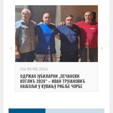
On 09/08/2026
On 0
ОДРЖАН ЈУБИЛАРНИ „ПЕЧАНСКИ
Kост
КОТЛИЋ 2026“ – ИВАН ТРУЈАНОВИЋ
екипа
НАЈБОЉИ У КУВАЊУ РИБЉЕ ЧОРБЕ
Небо