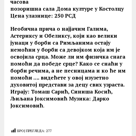
часова
позоришна сала Дома културе у Костолцу
Цена улазнице: 250 РСД
Необична прича о најјачим Галима,
Астериксу и Обеликсу, који као велики
јунаци у борби са Римљанима остају
немоћни у борби са девојком која им је
освојила срца. Може ли им физичка снага
помоћи да победе срце? Како се снаћи у
борби речима, а не песницама и ко ће им
помоћи …. видећете у овој изузетно
духовитој представи за децу свих узраста.
Играју: Томаш Сарић, Синиша Косић,
Љиљана Јоксимовић Музика: Дарко
Јоксимовић
.
БРОЈ ПРЕГЛЕДА:
277