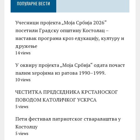
ПОПУЛАРНЕ ВЕСТИ
Учесници пројекта „Моја Србија 2026“
посетили Градску општину Костолац –
наставак програма кроз едукацију, културу и
дружење
14 views
У оквиру пројекта „Моја Србија“ одата почаст
палим херојима из ратова 1990–1999.
10 views
ЧЕСТИТКА ПРЕДСЕДНИКА КРСТАНОСКОГ
ПОВОДОМ КАТОЛИЧКОГ УСКРСА
5 views
Пети фестивал патриотског стваралаштва у
Костолцу
5 views