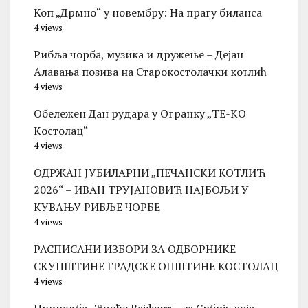
Коп „Дрмно“ у новембру: На прагу биланса
4 views
Рибља чорба, музика и дружење – Дејан
Алавања позива на Старокостолачки котлић
4 views
Обележен Дан рудара у Огранку „ТЕ-KО
Kостолац“
4 views
ОДРЖАН ЈУБИЛАРНИ „ПЕЧАНСКИ КОТЛИЋ
2026“ – ИВАН ТРУЈАНОВИЋ НАЈБОЉИ У
КУВАЊУ РИБЉЕ ЧОРБЕ
4 views
РАСПИСАНИ ИЗБОРИ ЗА ОДБОРНИКЕ
СКУПШТИНЕ ГРАДСКЕ ОПШТИНЕ КОСТОЛАЦ
4 views