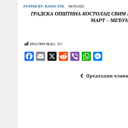
POSTED BY:
RADIO STIL
08/03/2022
ГРАДСКА ОПШТИНА КОСТОЛАЦ СВИМ 
МАРТ – МЕЂУ
БРОЈ ПРЕГЛЕДА:
317
F
E
X
R
V
W
M
a
m
e
ib
h
es
ce
ai
d
er
at
se
Предходни члан
b
l
di
s
n
o
t
A
g
o
p
er
k
p