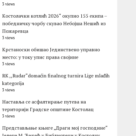
3 views
Kостолачки котлић 2026“ окупио 155 екипа –
победничку чорбу скувао Небојша Нешић из
Пожаревца
3 views
Крстаноски обишао Јединствено управно
место: у току упис права својине
3 views
RK ,,Rudar“domaćin finalnog turnira Lige mlađih
kategorija
3 views
Наставља се асфалтирање путева на
територији Градске општине Костолац
3 views
Представљање књиге „Драги мој господине“
Јелене М. Ћирић у Библиотеци у Костолцу