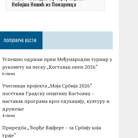
Небојша Нешић из Пожаревца
ПОПУЛАРНЕ ВЕСТИ
Успешно одржан први Међународни турнир у
рукомету на песку „Костолац опен 2026“
6 views
Учесници пројекта „Моја Србија 2026“
посетили Градску општину Костолац –
наставак програма кроз едукацију, културу и
дружење
4 views
Приредба „Ђорђе Вајферт – за Србију која
траје“