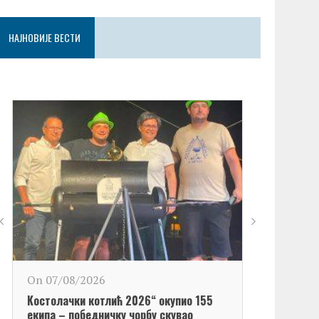
НАЈНОВИЈЕ ВЕСТИ
On 06/08/2
On 07/08/2026
Обележен Да
Kостолачки котлић 2026“ окупио 155
Kостолац“
екипа – победничку чорбу скувао