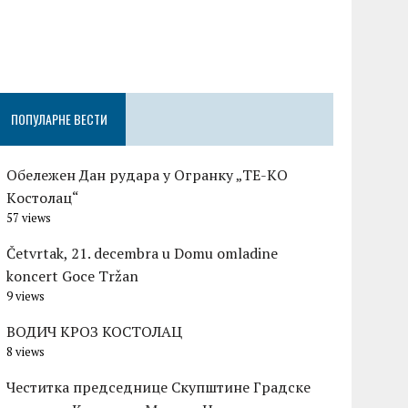
Честитка п
Градске оп
Церовшек п
ПОПУЛАРНЕ ВЕСТИ
Обележен Дан рудара у Огранку „ТЕ-KО
Kостолац“
57 views
Četvrtak, 21. decembra u Domu omladine
koncert Goce Tržan
9 views
ВОДИЧ КРОЗ КОСТОЛАЦ
8 views
Честитка председнице Скупштине Градске