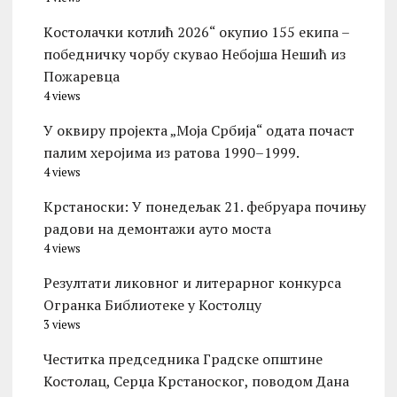
Kостолачки котлић 2026“ окупио 155 екипа –
победничку чорбу скувао Небојша Нешић из
Пожаревца
4 views
У оквиру пројекта „Моја Србија“ одата почаст
палим херојима из ратова 1990–1999.
4 views
Kрстаноски: У понедељак 21. фебруара почињу
радови на демонтажи ауто моста
4 views
Резултати ликовног и литерарног конкурса
Огранка Библиотеке у Костолцу
3 views
Честитка председника Градске општине
Костолац, Серџа Крстаноског, поводом Дана