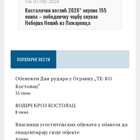
On 07/08/2026
Обел
Kостолачки котлић 2026“ окупио 155
Kост
екипа – победничку чорбу скувао
Небојша Нешић из Пожаревца
ПОПУЛАРНЕ ВЕСТИ
Обележен Дан рудара у Огранку „ТЕ-KО
Kостолац“
35 views
ВОДИЧ КРОЗ КОСТОЛАЦ
8 views
Власници угоститељских објеката у обавези да
евидентирају своје објекте
4 views