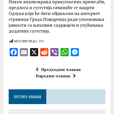
Након анализирања прикупљених примедби,
предлога и сугестија сачиниће се нацрти
Одлука који ће бити објављени на интернет
страници Града Пожаревца ради упознавања
јавности са њиховим садржајем и упућивања
додатних сугестија.
БРОЈ ПРЕГЛЕДА:
374
F
E
X
R
V
W
M
a
m
e
ib
h
es
ce
ai
d
er
at
se
Предходни чланак
b
l
di
s
n
Наредни чланак
o
t
A
g
o
p
er
ПРЕТРАГА ЧЛАНАКА
k
p