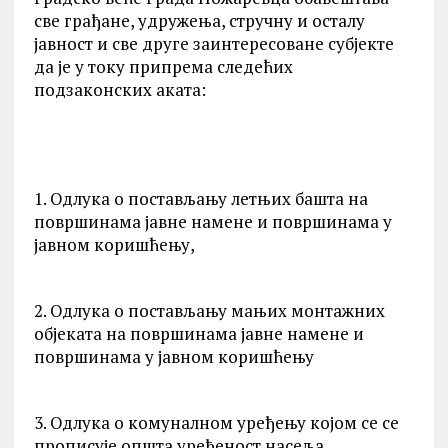
све грађане, удружења, стручну и осталу
јавност и све друге заинтересоване субјекте
да је у току припрема следећих
подзаконских аката:
1. Одлука о постављању летњих башта на
површинама јавне намене и површинама у
јавном коришћењу,
2. Одлука о постављању мањих монтажних
објеката на површинама јавне намене и
површинама у јавном коришћењу
3. Одлука о комуналном уређењу којом се се
прописује општа уређеност насеља,