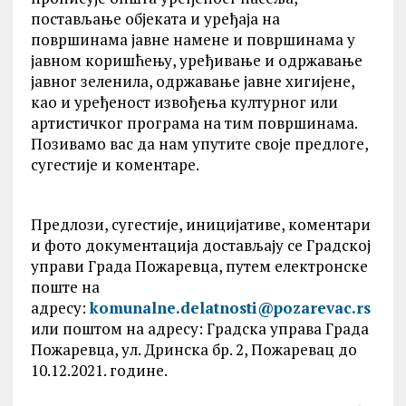
постављање објеката и уређаја на
површинама јавне намене и површинама у
јавном коришћењу, уређивање и одржавање
јавног зеленила, одржавање јавне хигијене,
као и уређеност извођења културног или
артистичког програма на тим површинама.
Позивамо вас да нам упутите своје предлоге,
сугестије и коментаре.
Предлози, сугестије, иницијативе, коментари
и фото документација достављају се Градској
управи Града Пожаревца, путем електронске
поште на
адресу:
komunalne.delatnosti@pozarevac.rs
или поштом на адресу: Градска управа Града
Пожаревца, ул. Дринска бр. 2, Пожаревац до
10.12.2021. године.