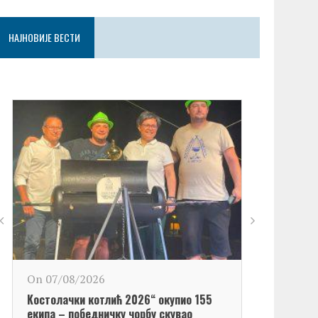
НАЈНОВИЈЕ ВЕСТИ
On 06/08/2
On 07/08/2026
Обележен Да
Kостолачки котлић 2026“ окупио 155
Kостолац“
екипа – победничку чорбу скувао