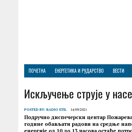
ПОЧЕТНА
ЕНЕРГЕТИКА И РУДАРСТВО
ВЕСТИ
Искључење струје у нас
POSTED BY:
RADIO STIL
14/09/2021
Подручно диспечерски центар Пожаревац
године обављати радови на средње на
енергије од 10 до 13 часова
остаће потр