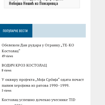
Небојша Нешић из Пожаревца
ПОПУЛАРНЕ ВЕСТИ
Обележен Дан рудара у Огранку „ТЕ-KО
Kостолац“
49 views
ВОДИЧ КРОЗ КОСТОЛАЦ
8 views
У оквиру пројекта „Моја Србија“ одата почаст
палим херојима из ратова 1990–1999.
5 views
Костолац успешно дочекао учеснике TID