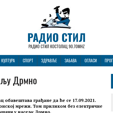
РАДИО СТИЛ
РАДИО СТИЛ КОСТОЛАЦ 90.70MHZ
КУЛТУРА
СПОРТ
ЗДРАВЉЕ
ЗАБАВА
ОГЛАСИ
ПРО
ељу Дрмно
 обавештава грађане да ће се 17.09.2021.
понској мрежи. Том приликом
без електричне
ошачи
у насељу Дрмно.