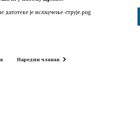
ак
Наредни чланак