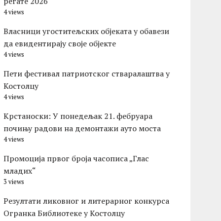
регате 2026
4 views
Власници угоститељских објеката у обавези
да евидентирају своје објекте
4 views
Пети фестивал патриотског стваралаштва у
Костолцу
4 views
Kрстаноски: У понедељак 21. фебруара
почињу радови на демонтажи ауто моста
4 views
Промоција првог броја часописа „Глас
младих“
3 views
Резултати ликовног и литерарног конкурса
Огранка Библиотеке у Костолцу