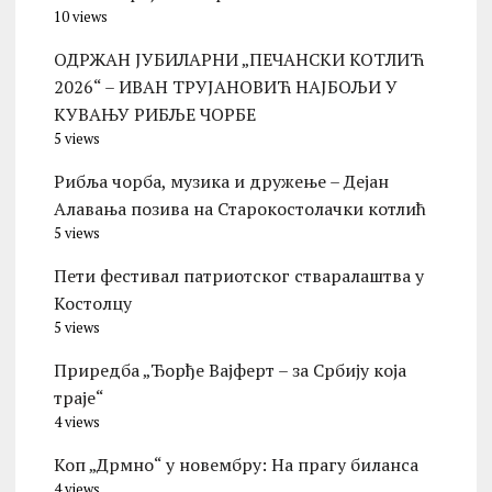
10 views
ОДРЖАН ЈУБИЛАРНИ „ПЕЧАНСКИ КОТЛИЋ
2026“ – ИВАН ТРУЈАНОВИЋ НАЈБОЉИ У
КУВАЊУ РИБЉЕ ЧОРБЕ
5 views
Рибља чорба, музика и дружење – Дејан
Алавања позива на Старокостолачки котлић
5 views
Пети фестивал патриотског стваралаштва у
Костолцу
5 views
Приредба „Ђорђе Вајферт – за Србију која
траје“
4 views
Коп „Дрмно“ у новембру: На прагу биланса
4 views