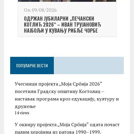
On 09/08/2026
On 0
ОДРЖАН ЈУБИЛАРНИ „ПЕЧАНСКИ
Kост
КОТЛИЋ 2026“ – ИВАН ТРУЈАНОВИЋ
екипа
НАЈБОЉИ У КУВАЊУ РИБЉЕ ЧОРБЕ
Небо
ПОПУЛАРНЕ ВЕСТИ
Учесници пројекта „Моја Србија 2026“
посетили Градску општину Костолац –
наставак програма кроз едукацију, културу и
дружење
14 views
У оквиру пројекта „Моја Србија“ одата почаст
палим херојима из ратова 1990–1999.