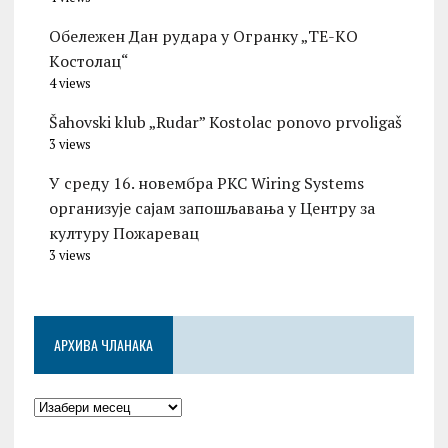
Обележен Дан рудара у Огранку „ТЕ-KО
Kостолац“
4 views
Šahovski klub „Rudar” Kostolac ponovo prvoligaš
3 views
У среду 16. новембра PKC Wiring Systems
организује сајам запошљавања у Центру за
културу Пожаревац
3 views
АРХИВА ЧЛАНАКА