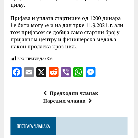
циљу.
Пријава и уплата стартнине од 1200 динара
ће бити могуће и на дан трке 11.9.2021. г. али
том пријавом се добија само стартни број у
пријавном центру и финишерска медаља
након проласка кроз циљ.
БРОЈ ПРЕГЛЕДА:
508
F
E
X
R
V
W
M
a
m
e
ib
h
es
ce
ai
d
er
at
se
Предходни чланак
b
l
di
s
n
Наредни чланак
o
t
A
g
o
p
er
ПРЕТРАГА ЧЛАНАКА
k
p