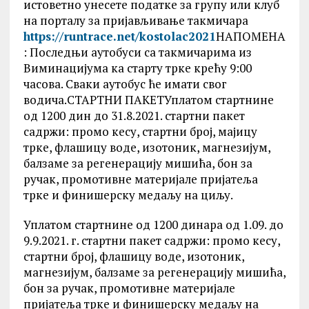
истоветно унесете податке за групу или клуб
на порталу за пријављивање такмичара
https://runtrace.net/kostolac2021
НАПОМЕНА
: Последњи аутобуси са такмичарима из
Виминацијума ка старту трке крећу 9:00
часова. Сваки аутобус ће имати свог
водича.СТАРТНИ ПАКЕТУплатом стартнине
од 1200 дин до 31.8.2021. стартни пакет
садржи: промо кесу, стартни број, мајицу
трке, флашицу воде, изотоник, магнезијум,
балзаме за регенерацију мишића, бон за
ручак, промотивне материјале пријатеља
трке и финишерску медаљу на циљу.
Уплатом стартнине од 1200 динара од 1.09. до
9.9.2021. г. стартни пакет садржи: промо кесу,
стартни број, флашицу воде, изотоник,
магнезијум, балзаме за регенерацију мишића,
бон за ручак, промотивне материјале
пријатеља трке и финишерску медаљу на