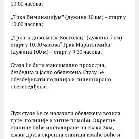
10:00 часова;
„Трка Виминацијум” (дужина 10 км) – старт у
10:00 часова;
„Трка задовољства Костолац” (дужина 5 км) –
старт у 10:00 часова“Трка Маратончића”
(дужина 100 м) – старт у 9:30 часова .
Стаза ће бити максимално проходна,
безбедна и јасно обележена. Стазу ће
обезбеђивати полиција и лиценцирано
обезебедђење.
Дуж стазе ће се налазити обележена возила
трке, полиције и хитне помоћи. Окрепне
станице биће инсталиране на свака 3км,
свака друга окрепна станица имаће воће и