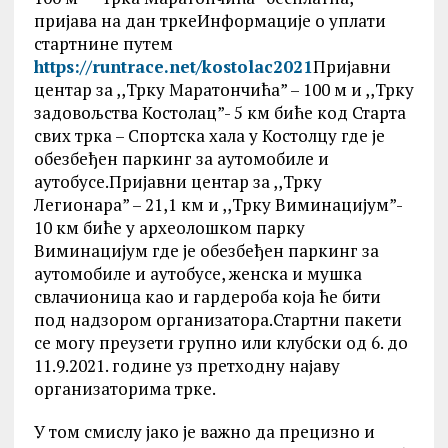
пријава на дан тркеИнформације о уплати
стартнине путем
https://runtrace.net/kostolac2021
Пријавни
центар за ,,Трку Маратончића” – 100 м и ,,Трку
задовољства Костолац”- 5 км биће код Старта
свих трка – Спортска хала у Костолцу где је
обезбеђен паркинг за аутомобиле и
аутобусе.Пријавни центар за ,,Трку
Легионара” – 21,1 км и ,,Трку Виминацијум”-
10 км биће у археолошком парку
Виминацијум где је обезбеђен паркинг за
аутомобиле и аутобусе, женска и мушка
свлачионица као и гардероба која ће бити
под надзором организатора.Стартни пакети
се могу преузети групно или клубски од 6. до
11.9.2021. године уз претходну најаву
организаторима трке.
У том смислу јако је важно да прецизно и