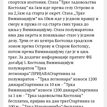
спортски изотоник. Стаза “Трке задовољства
Костолац” на 5км иде према селу Острово и
на 2,5км од старта је окрет. Стаза ,,Трке
Виминацијум” на 10км иде у једном правцу и
смеру и пружа се од старта свих трака до
циља у Виминацијуму. Стаза полумаратона
има два окрета и понављање стазе у једном
делу. Трчи се из центра Костолца градском
зоном према Острову и Старом Костолцу,
потом према Виминацијуму где је и циљ
трке. За додатне информације пратите ФБ
догађај 5. Костолац Виминацијум
полумаратон “Трка
легионара”.ПРИЈАВАСтартнина за
полумаратон – “Трка легионара” износи 1200
динараСтартнина за 10 км – “Трка
Виминацијум” износи 1200 динараСтартнина
за 5 км – “Трка задовољства Костолац”
бесплатна, пријава на дан тркеСтартнина за
100 м – “Трка Маратончића” бесплатна,