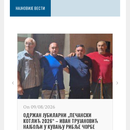
НАЈНОВИЈЕ ВЕСТИ
On 09/08/2026
On 0
ОДРЖАН ЈУБИЛАРНИ „ПЕЧАНСКИ
Kост
КОТЛИЋ 2026“ – ИВАН ТРУЈАНОВИЋ
екипа
НАЈБОЉИ У КУВАЊУ РИБЉЕ ЧОРБЕ
Небо