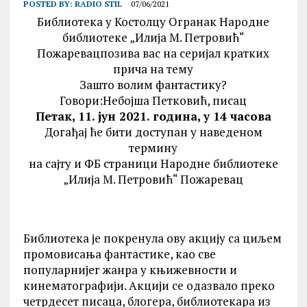
POSTED BY:
RADIO STIL
07/06/2021
Библиотека у Костолцу Огранак Народне
библиотеке „Илија М. Петровић“
Пожаревацпозива вас на серијал кратких
прича на тему
Зашто волим фантастику?
Говори:Небојша Петковић, писац
Петак, 11. јун 2021. година, у 14 часова
Догађај ће бити доступан у наведеном
термину
на сајту и ФБ страници Народне библиотеке
„Илија М. Петровић“ Пожаревац
Библиотека је покренула ову акцију са циљем
промовисања фантастике, као све
популарнијег жанра у књижевности и
кинематографији. Акцији се одазвало преко
четрдесет писаца, блогера, библиотекара из