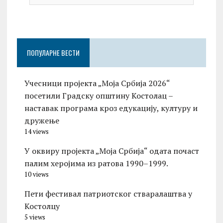
ПОПУЛАРНЕ ВЕСТИ
Учесници пројекта „Моја Србија 2026“
посетили Градску општину Костолац –
наставак програма кроз едукацију, културу и
дружење
14 views
У оквиру пројекта „Моја Србија“ одата почаст
палим херојима из ратова 1990–1999.
10 views
Пети фестивал патриотског стваралаштва у
Костолцу
5 views