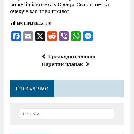
више библиотека у Србији. Сваког петка
очекује вас нови прилог.
БРОЈ ПРЕГЛЕДА:
370
F
E
X
R
V
W
M
a
m
e
ib
h
es
ce
ai
d
er
at
se
Предходни чланак
b
l
di
s
n
Наредни чланак
o
t
A
g
o
p
er
ПРЕТРАГА ЧЛАНАКА
k
p