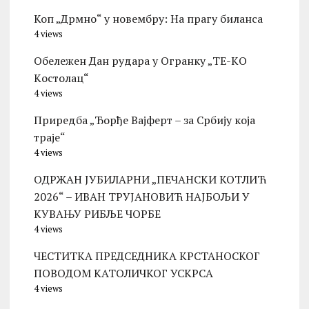
Коп „Дрмно“ у новембру: На прагу биланса
4 views
Обележен Дан рудара у Огранку „ТЕ-KО
Kостолац“
4 views
Приредба „Ђорђе Вајферт – за Србију која
траје“
4 views
ОДРЖАН ЈУБИЛАРНИ „ПЕЧАНСКИ КОТЛИЋ
2026“ – ИВАН ТРУЈАНОВИЋ НАЈБОЉИ У
КУВАЊУ РИБЉЕ ЧОРБЕ
4 views
ЧЕСТИТКА ПРЕДСЕДНИКА КРСТАНОСКОГ
ПОВОДОМ КАТОЛИЧКОГ УСКРСА
4 views