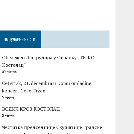
Честитка п
Градске оп
Церовшек п
ПОПУЛАРНЕ ВЕСТИ
Обележен Дан рудара у Огранку „ТЕ-KО
Kостолац“
57 views
Četvrtak, 21. decembra u Domu omladine
koncert Goce Tržan
9 views
ВОДИЧ КРОЗ КОСТОЛАЦ
8 views
Честитка председнице Скупштине Градске