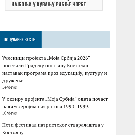
НАЈБОЉИ У КУВАЊУ РИБЉЕ ЧОРБЕ
Небојша Не
ПОПУЛАРНЕ ВЕСТИ
Учесници пројекта „Моја Србија 2026“
посетили Градску општину Костолац –
наставак програма кроз едукацију, културу и
дружење
14 views
У оквиру пројекта „Моја Србија“ одата почаст
палим херојима из ратова 1990–1999.
10 views
Пети фестивал патриотског стваралаштва у
Костолцу