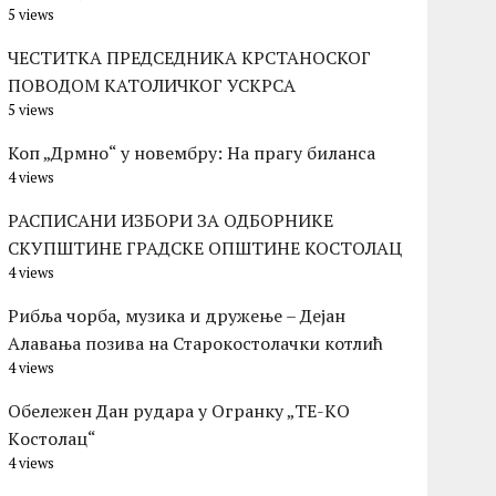
5 views
ЧЕСТИТКА ПРЕДСЕДНИКА КРСТАНОСКОГ
ПОВОДОМ КАТОЛИЧКОГ УСКРСА
5 views
Коп „Дрмно“ у новембру: На прагу биланса
4 views
РАСПИСАНИ ИЗБОРИ ЗА ОДБОРНИКЕ
СКУПШТИНЕ ГРАДСКЕ ОПШТИНЕ КОСТОЛАЦ
4 views
Рибља чорба, музика и дружење – Дејан
Алавања позива на Старокостолачки котлић
4 views
Обележен Дан рудара у Огранку „ТЕ-KО
Kостолац“
4 views