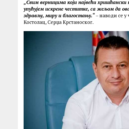
„Свим верницима који највећи хришћански 
упућујем искрене честитке, са жељом да ова
здрављу, миру и благостању.“
– наводи се у
Костолац, Серџа Крстаноског.