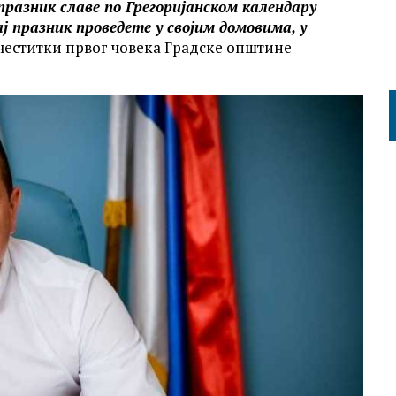
празник славе по Грегоријанском календару
ј празник проведете у својим домовима, у
 честитки првог човека Градске општине