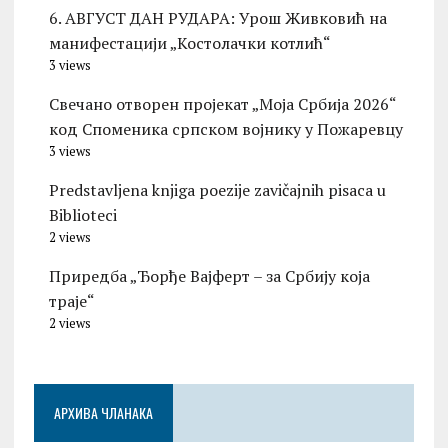
6. АВГУСТ ДАН РУДАРА: Урош Живковић на
манифестацији „Костолачки котлић“
3 views
Свечано отворен пројекат „Моја Србија 2026“
код Споменика српском војнику у Пожаревцу
3 views
Predstavljena knjiga poezije zavičajnih pisaca u
Biblioteci
2 views
Приредба „Ђорђе Вајферт – за Србију која
траје“
2 views
АРХИВА ЧЛАНАКА