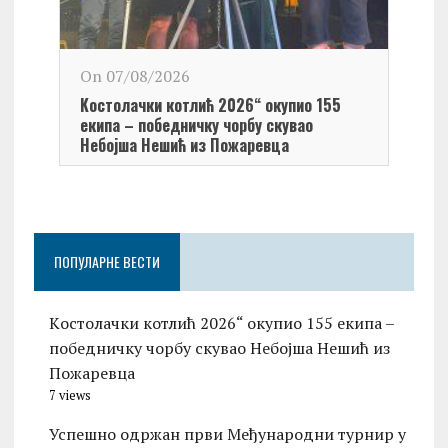
On 0
On 07/08/2026
Обел
Kостолачки котлић 2026“ окупио 155
Kост
екипа – победничку чорбу скувао
Небојша Нешић из Пожаревца
ПОПУЛАРНЕ ВЕСТИ
Kостолачки котлић 2026“ окупио 155 екипа –
победничку чорбу скувао Небојша Нешић из
Пожаревца
7 views
Успешно одржан први Међународни турнир у