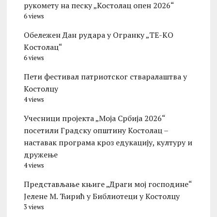
рукомету на песку „Костолац опен 2026“
6 views
Обележен Дан рудара у Огранку „ТЕ-KО
Kостолац“
6 views
Пети фестивал патриотског стваралаштва у
Костолцу
4 views
Учесници пројекта „Моја Србија 2026“
посетили Градску општину Костолац –
наставак програма кроз едукацију, културу и
дружење
4 views
Представљање књиге „Драги мој господине“
Јелене М. Ћирић у Библиотеци у Костолцу
3 views