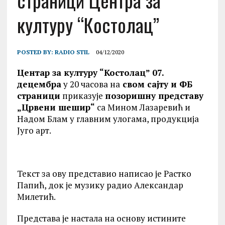
страници Центра за
културу “Костолац”
POSTED BY:
RADIO STIL
04/12/2020
Центар за културу “Костолац” 07.
децембра
у 20 часова на
свом сајту и ФБ
страници
приказује
позоришну представу
„Црвени шешир“
са Мином Лазаревић и
Надом Блам у главним улогама, продукција
Југо арт.
Текст за ову представио написао је Растко
Папић, док је музику радио Александар
Милетић.
Представа је настала на основу истините