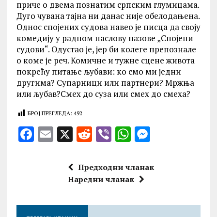
приче о двема познатим српским глумицама.
Дуго чувана тајна ни данас није обелодањена.
Однос спојених судова навео је писца да своју
комедију у радном наслову назове „Спојени
судови“. Одустао је, јер би колеге препознале
о коме је реч. Комичне и тужне сцене живота
покрећу питање љубави: ко смо ми једни
другима? Супарници или партнери? Мржња
или љубав?Смех до суза или смех до смеха?
БРОЈ ПРЕГЛЕДА:
492
F
E
X
R
V
W
M
a
m
e
ib
h
es
ce
ai
d
er
at
se
Предходни чланак
b
l
di
s
n
Наредни чланак
o
t
A
g
o
p
er