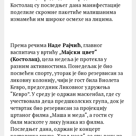
Костолац су последњег дана манифестације
поделиле скромне пакетиће малишанима
измамећи им широке осмехе на лицима.
Према речима
Наде Рајчић
, главног
васпитача у вртићу „
Мајски цвет“
(Костолац)
, цела недеља је протекла у
разним активностима. Понедељак је био
посвећен спорту, уторак је био резервисан за
ликовну колонију, чији је гост била Виолета
Кевро, председник Ликовног удружења
“Кевро”. У среду је одржан маскенбал, где су
учествовала деца предшколских група, док је
четвртак био резервисан за пројекцију
цртаног филма „Маша и меда“, а гости су
били маскоте у лику јунака из филма.
Последњег дана, одржан је концерт
костолачке групе „Хард неед“, за сву децу из