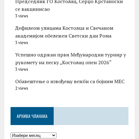
Председник ГО Костолац, Серџо Крстаноски
се вакцинисао
3 views
Дефилеом улицама Костолца и Свечаном
академијом обележен Светски дан Рома
3 views
Успешно одржан први Међународни турнир у
рукомету на песку „Костолац опен 2026“
3 views
Обавештење о извођењу вежби са бојним МЕС
2 views
АРХИВА ЧЛАНАКА