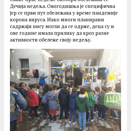
Дечија недеља. Овогодишња је специфична
јер се први пут обележава у време пандемије
корона вируса. Иако многи планирани
садржаји нису могли да се одрже, деца су и
ове године имала прилику да кроз разне
активности обележе своју недељу.