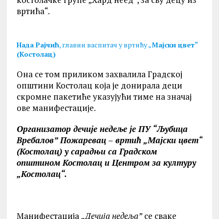
вртића“.
Нада Рајчић
, главни васпитач у вртићу „
Мајски цвет“
(Костолац)
Она се том приликом захвалила Градској
општини Костолац која је донирала деци
скромне пакетиће указујући тиме на значај
ове манифестације.
Организатор дечије недеље је ПУ “Љубица
Вребалов” Пожаревац – вртић „Мајски цвет“
(Костолац) у сарадњи са Градском
општином Костолац и Центром за културу
„Костолац“.
Манифестација
„Дечија недеља”
се сваке