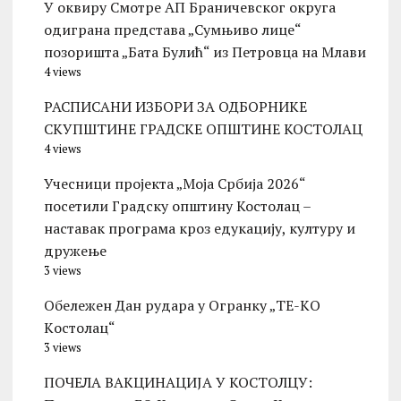
У оквиру Смотре АП Браничевског округа
одиграна представа „Сумњиво лице“
позоришта „Бата Булић“ из Петровца на Млави
4 views
РАСПИСАНИ ИЗБОРИ ЗА ОДБОРНИКЕ
СКУПШТИНЕ ГРАДСКЕ ОПШТИНЕ КОСТОЛАЦ
4 views
Учесници пројекта „Моја Србија 2026“
посетили Градску општину Костолац –
наставак програма кроз едукацију, културу и
дружење
3 views
Обележен Дан рудара у Огранку „ТЕ-KО
Kостолац“
3 views
ПОЧЕЛА ВАКЦИНАЦИЈА У КОСТОЛЦУ: