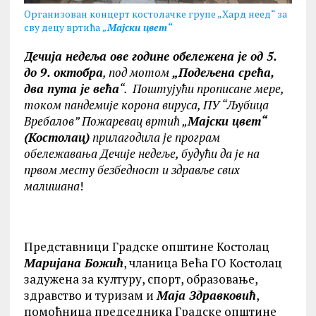
Организован концерт костолачке групе „Хард неед“ за
сву децу вртића
„
Мајски цвет“
Дечија недеља ове године обележена је од 5.
до 9. октобра
, под мотом
„Подељена срећа,
два пута је већа
“. Поштујући прописане мере,
током пандемије корона вируса, ПУ “Љубица
Вребалов”
Пожаревац
вртић „
Мајски цвет“
(Костолац)
прилагодила је програм
обележавања Дечије недеље, будући да је на
првом месту безбедност и здравље свих
малишана
!
Представници Градске општине Костолац
Маријана Божић
, чланица Већа ГО Костолац
задужена за културу, спорт, образовање,
здравство и туризам и
Маја Здравковић
,
помоћница председника Градске општине