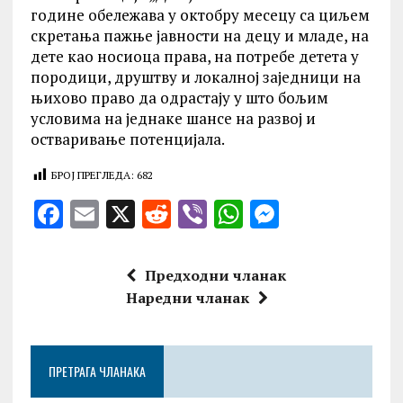
године обележава у октобру месецу са циљем
скретања пажње јавности на децу и младе, на
дете као носиоца права, на потребе детета у
породици, друштву и локалној заједници на
њихово право да одрастају у што бољим
условима на једнаке шансе на развој и
остваривање потенцијала.
БРОЈ ПРЕГЛЕДА:
682
F
E
X
R
V
W
M
a
m
e
ib
h
es
ce
ai
d
er
at
se
Предходни чланак
b
l
di
s
n
Наредни чланак
o
t
A
g
o
p
er
ПРЕТРАГА ЧЛАНАКА
k
p