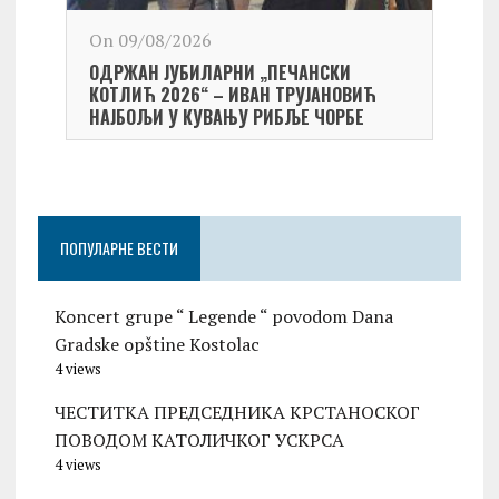
On 09/08/2026
On 0
ОДРЖАН ЈУБИЛАРНИ „ПЕЧАНСКИ
Kост
КОТЛИЋ 2026“ – ИВАН ТРУЈАНОВИЋ
екипа
НАЈБОЉИ У КУВАЊУ РИБЉЕ ЧОРБЕ
Небо
ПОПУЛАРНЕ ВЕСТИ
Koncert grupe “ Legende “ povodom Dana
Gradske opštine Kostolac
4 views
ЧЕСТИТКА ПРЕДСЕДНИКА КРСТАНОСКОГ
ПОВОДОМ КАТОЛИЧКОГ УСКРСА
4 views