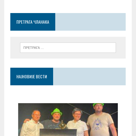
o
t
A
g
o
p
er
ПРЕТРАГА ЧЛАНАКА
k
p
НАЈНОВИЈЕ ВЕСТИ