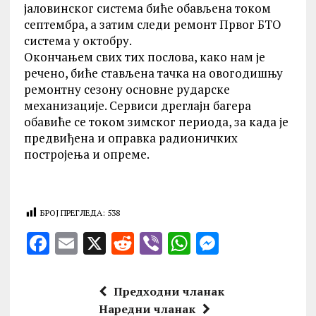
јаловинског система биће обављена током
септембра, а затим следи ремонт Првог БТО
система у октобру.
Окончањем свих тих послова, како нам је
речено, биће стављена тачка на овогодишњу
ремонтну сезону основне рударске
механизације. Сервиси дреглајн багера
обавиће се током зимског периода, за када је
предвиђена и оправка радионичких
постројења и опреме.
БРОЈ ПРЕГЛЕДА:
538
F
E
X
R
V
W
M
a
m
e
ib
h
es
ce
ai
d
er
at
se
Предходни чланак
b
l
di
s
n
Наредни чланак