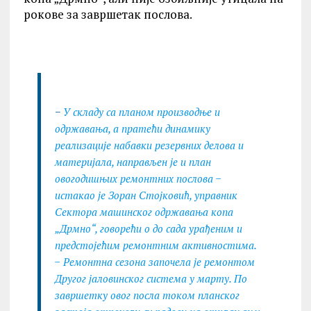
рокове за завршетак послова.
−
У складу са планом производње и
одржавања, а пратећи динамику
реализације набавки резервних делова и
материјала, направљен је и план
овогодишњих ремонтних послова −
истакао је Зоран Стојковић, управник
Сектора машинског одржавања копа
„Дрмно“, говорећи о до сада урађеним и
предстојећим ремонтним активностима.
− Ремонтна сезона започела је ремонтом
Другог јаловинског система у марту. По
завршетку овог посла током планског