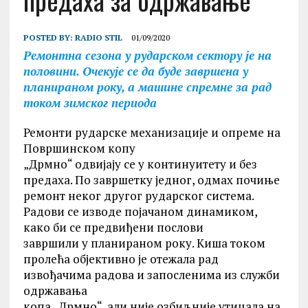
предаха за одржавање
POSTED BY:
RADIO STIL
01/09/2020
Ремонтна сезона у рударском сектору је на
половини. Очекује се да буде завршена у
планираном року, а машине спремне за рад
током зимског периода
Ремонти рударске механизације и опреме на
Површинском копу
„Дрмно“ одвијају се у континуитету и без
предаха. По завршетку једног, одмах почиње
ремонт неког другог рударског система.
Радови се изводе појачаном динамиком,
како би се предвиђени послови
завршили у планираном року. Киша током
пролећа објективно је отежала рад
извођачима радова и запосленима из служби
одржавања
копа „Дрмно“, али није озбиљније утицала на