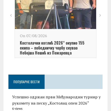
On 0
On 07/08/2026
Обел
Kостолачки котлић 2026“ окупио 155
Kост
екипа – победничку чорбу скувао
Небојша Нешић из Пожаревца
ПОПУЛАРНЕ ВЕСТИ
Успешно одржан први Међународни турнир у
рукомету на песку „Костолац опен 2026“
6 views