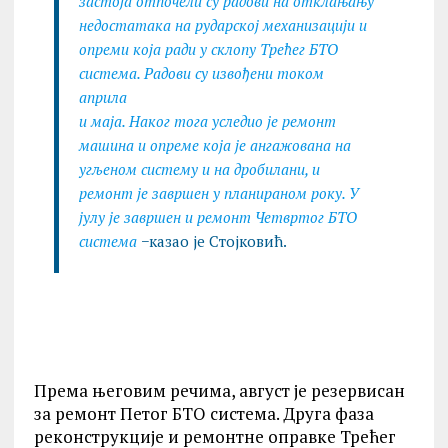
застоја отпочели су радови на отклањању
недостатака на рударској механизацији и
опреми која ради у склопу Трећег БТО
система. Радови су извођени током
априла
и маја. Наког тога уследио је ремонт
машина и опреме која је ангажована на
угљеном систему и на дробилани, и
ремонт је завршен у планираном року. У
јулу је завршен и ремонт Четвртог БТО
система
−казао је Стојковић.
Према његовим речима, август је резервисан
за ремонт Петог БТО система. Друга фаза
реконструкције и ремонтне оправке Трећег