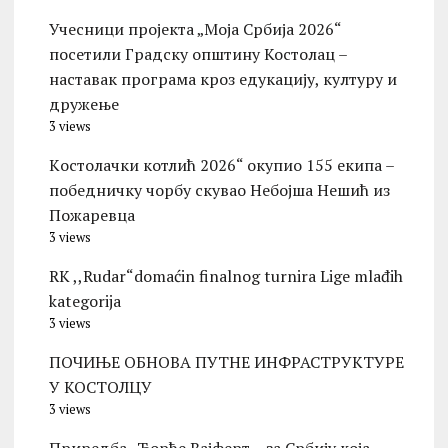
Учесници пројекта „Моја Србија 2026“
посетили Градску општину Костолац –
наставак програма кроз едукацију, културу и
дружење
3 views
Kостолачки котлић 2026“ окупио 155 екипа –
победничку чорбу скувао Небојша Нешић из
Пожаревца
3 views
RK ,,Rudar“domaćin finalnog turnira Lige mlađih
kategorija
3 views
ПОЧИЊЕ ОБНОВА ПУТНЕ ИНФРАСТРУКТУРЕ
У КОСТОЛЦУ
3 views