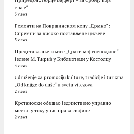
Приредба „Ђорђе Вајферт – за Србију која
траје“
3 views
Ремонти на Површинском копу „Дрмно“:
Спремни за високо постављене циљеве
3 views
Представљање књиге „Драги мој господине“
Јелене М. Ћирић у Библиотеци у Костолцу
3 views
Udruženje za promociju kulture, tradicije i turizma
„Od knjige do duše“ u svetu vitezova
2 views
Крстаноски обишао Јединствено управно
место: у току упис права својине
2 views