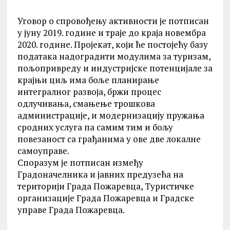
Уговор о спровођењу активности је потписан
у јуну 2019. године и траје до краја новембра
2020. године. Пројекат, који ће постојећу базу
података надоградити модулима за туризам,
пољопривреду и индустријске потенцијале за
крајњи циљ има боље планирање
интегралног развоја, бржи процес
одлучивања, смањење трошкова
администрације, и модернизацију пружања
сродних услуга па самим тим и бољу
повезаност са грађанима у ове две локалне
самоуправе.
Споразум је потписан између
Градоначелника и јавних предузећа на
територији Града Пожаревца, Туристичке
организације Града Пожаревца и Градске
управе Града Пожаревца.