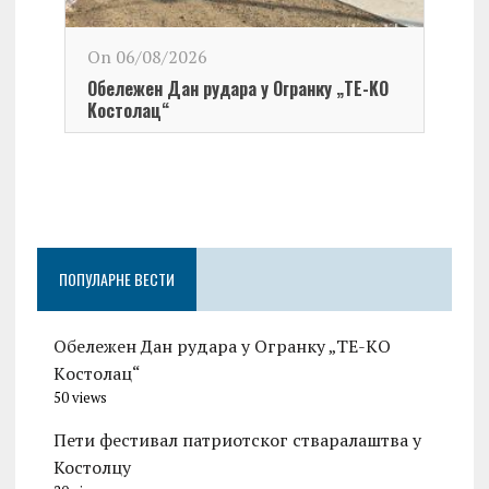
On 06/08/2026
Обележен Дан рудара у Огранку „ТЕ-KО
Kостолац“
On 0
Чест
Град
Церо
ПОПУЛАРНЕ ВЕСТИ
Обележен Дан рудара у Огранку „ТЕ-KО
Kостолац“
50 views
Пети фестивал патриотског стваралаштва у
Костолцу