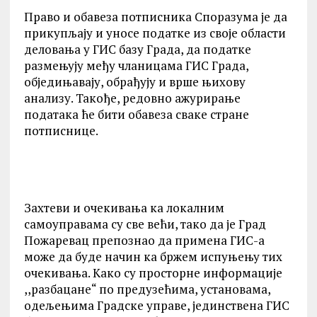
Право и обавеза потписника Споразума је да
прикупљају и уносе податке из своје области
деловања у ГИС базу Града, да податке
размењују међу чланицама ГИС Града,
обједињавају, обрађују и врше њихову
анализу. Такође, редовно ажурирање
података ће бити обавеза сваке стране
потписнице.
Захтеви и очекивања ка локалним
самоуправама су све већи, тако да је Град
Пожаревац препознао да примена ГИС-а
може да буде начин ка бржем испуњењу тих
очекивања. Kако су просторне информације
,,разбацане“ по предузећима, установама,
одељењима Градске управе, јединствена ГИС