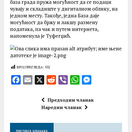
база града пружа могућност да се подаци
чувају и складиште у дигиталном облику, на
једном месту. Такође, једна База даје
могућност да бржу и лакшу размену
података, па чак и путем интернета,
напоменула је Туфегџић.
БРОЈ ПРЕГЛЕДА:
552
F
E
X
R
V
W
M
a
m
e
ib
h
es
ce
ai
d
er
at
se
Предходни чланак
b
l
di
s
n
Наредни чланак
o
t
A
g
o
p
er
ПРЕТРАГА ЧЛАНАКА