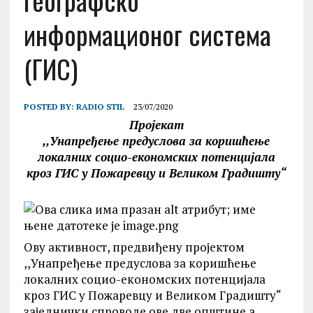
географско
информационог система
(ГИС)
POSTED BY:
RADIO STIL
23/07/2020
Пројекат
,,Унапређење предуслова за коришћење
локалних социо-економских потенцијала
кроз ГИС у Пожаревцу и Великом Градишту“
Ову активност, предвиђену пројектом
,,Унапређење предуслова за коришћење
локалних социо-економских потенцијала
кроз ГИС у Пожаревцу и Великом Градишту“
заједнички спроводе ове две општине а