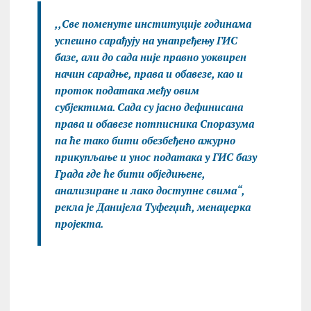
,,Све поменуте институције годинама
успешно сарађују на унапређењу ГИС
базе, али до сада није правно уоквирен
начин сарадње, права и обавезе, као и
проток података међу овим
субјектима. Сада су јасно дефинисана
права и обавезе потписника Споразума
па ће тако бити обезбеђено ажурно
прикупљање и унос података у ГИС базу
Града где ће бити обједињене,
анализиране и лако доступне свима“,
рекла је Данијела Туфегџић, менаџерка
пројекта.