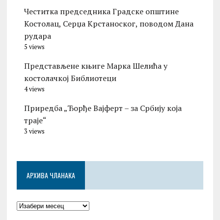
Честитка председника Градске општине
Костолац, Серџа Крстаноског, поводом Дана
рудара
5 views
Представљене књиге Марка Шелића у
костолачкој Библиотеци
4 views
Приредба „Ђорђе Вајферт – за Србију која
траје“
3 views
АРХИВА ЧЛАНАКА