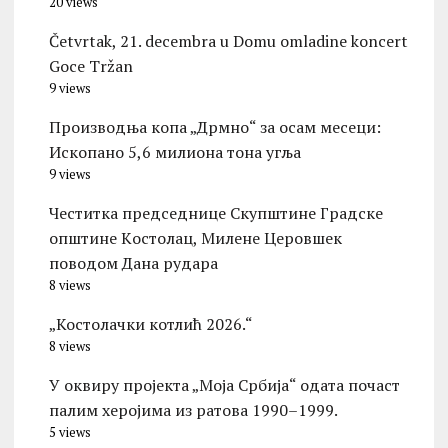
20 views
Četvrtak, 21. decembra u Domu omladine koncert
Goce Tržan
9 views
Производња копа „Дрмно“ за осам месеци:
Ископано 5,6 милиона тона угља
9 views
Честитка председнице Скупштине Градске
општине Kостолац, Милене Церовшек
поводом Дана рудара
8 views
„Костолачки котлић 2026.“
8 views
У оквиру пројекта „Моја Србија“ одата почаст
палим херојима из ратова 1990–1999.
5 views