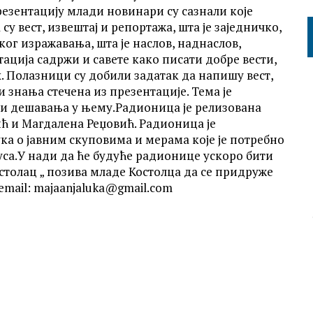
езентацију млади новинари су сазнали које
у вест, извештај и репортажа, шта је заједничко,
ког изражавања, шта је наслов, наднаслов,
ација садржи и савете како писати добре вести,
. Полазници су добили задатак да напишу вест,
и знања стечена из презентације. Тема је
ц и дешавања у њему.Радионица је релизована
вић и Магдалена Реџовић. Радионица је
ка о јавним скуповима и мерама које је потребно
а.У нади да ће будуће радионице ускоро бити
толац „ позива младе Костолца да се придруже
email: majaаnjaluka@gmail.com