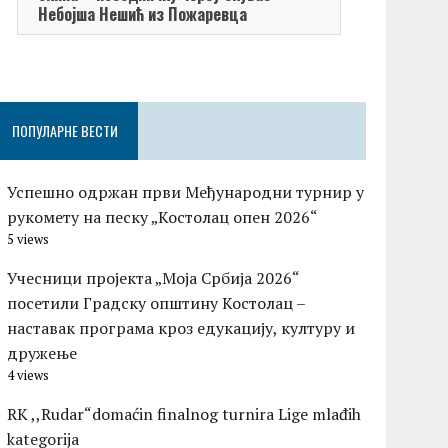
Небојша Нешић из Пожаревца
ПОПУЛАРНЕ ВЕСТИ
Успешно одржан први Међународни турнир у
рукомету на песку „Костолац опен 2026“
5 views
Учесници пројекта „Моја Србија 2026“
посетили Градску општину Костолац –
наставак програма кроз едукацију, културу и
дружење
4 views
RK ,,Rudar“domaćin finalnog turnira Lige mlađih
kategorija