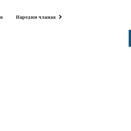
ак
Наредни чланак