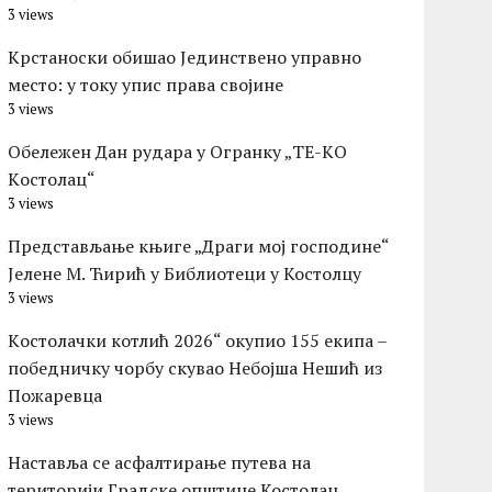
3 views
Крстаноски обишао Јединствено управно
место: у току упис права својине
3 views
Обележен Дан рудара у Огранку „ТЕ-KО
Kостолац“
3 views
Представљање књиге „Драги мој господине“
Јелене М. Ћирић у Библиотеци у Костолцу
3 views
Kостолачки котлић 2026“ окупио 155 екипа –
победничку чорбу скувао Небојша Нешић из
Пожаревца
3 views
Наставља се асфалтирање путева на
територији Градске општине Костолац