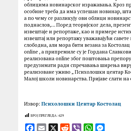
облицима новинарског изражавања. Кроз пр
особине треба да има успешан новинар, шта с
а по чему се разликују ови облици новинарс
поднаслов,… Поред теоријског дела, презент
извештаје и репортаже, као и примере истих
извештај или репортажу уважавајући савете 
слободна, али мора бити везана за Костола
online , а припремиле су је Гордана Славко
реализована online због поштовања препору
предузимати ради спречавања ширења вирус
реализоване уживо „ Психолошки центар Кос
Малој школи новинарства. Пријаве слати на 
Извор:
Психолошки Центар Костолац
БРОЈ ПРЕГЛЕДА:
629
F
E
X
R
V
W
M