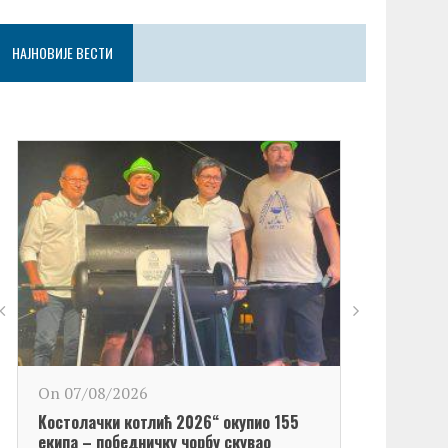
НАЈНОВИЈЕ ВЕСТИ
On 06/08/2
On 07/08/2026
Обележен Да
Kостолачки котлић 2026“ окупио 155
Kостолац“
екипа – победничку чорбу скувао