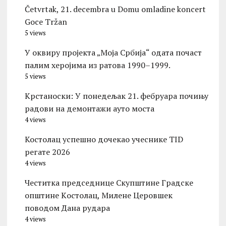
Četvrtak, 21. decembra u Domu omladine koncert
Goce Tržan
5 views
У оквиру пројекта „Моја Србија“ одата почаст
палим херојима из ратова 1990–1999.
5 views
Kрстаноски: У понедељак 21. фебруара почињу
радови на демонтажи ауто моста
4 views
Костолац успешно дочекао учеснике TID
регате 2026
4 views
Честитка председнице Скупштине Градске
општине Kостолац, Милене Церовшек
поводом Дана рудара
4 views