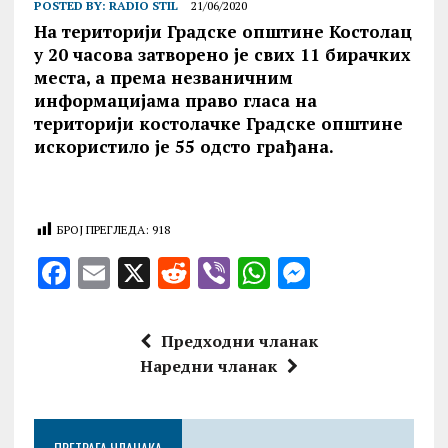
POSTED BY:
RADIO STIL
21/06/2020
На територији Градске општине Костолац
у 20 часова затворено је свих 11 бирачких
места, а према незваничним
информацијама право гласа на
територији костолачке Градске општине
искористило је 55 одсто грађана.
БРОЈ ПРЕГЛЕДА:
918
F
E
X
R
V
W
M
a
m
e
ib
h
es
ce
ai
d
er
at
se
Предходни чланак
b
l
di
s
n
Наредни чланак
o
t
A
g
o
p
er
ПРЕТРАГА ЧЛАНАКА