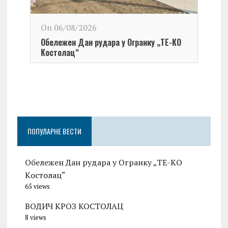
On 06/08/2026
Обележен Дан рудара у Огранку „ТЕ-KО
Kостолац“
On 0
Чест
Град
Церо
ПОПУЛАРНЕ ВЕСТИ
Обележен Дан рудара у Огранку „ТЕ-KО
Kостолац“
65 views
ВОДИЧ КРОЗ КОСТОЛАЦ
8 views