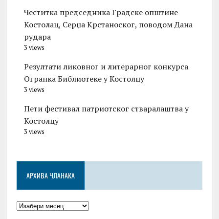
Честитка председника Градске општине
Костолац, Серџа Крстаноског, поводом Дана
рудара
3 views
Резултати ликовног и литерарног конкурса
Огранка Библиотеке у Костолцу
3 views
Пети фестивал патриотског стваралаштва у
Костолцу
3 views
АРХИВА ЧЛАНАКА