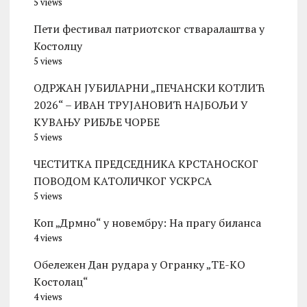
5 views
Пети фестивал патриотског стваралаштва у
Костолцу
5 views
ОДРЖАН ЈУБИЛАРНИ „ПЕЧАНСКИ КОТЛИЋ
2026“ – ИВАН ТРУЈАНОВИЋ НАЈБОЉИ У
КУВАЊУ РИБЉЕ ЧОРБЕ
5 views
ЧЕСТИТКА ПРЕДСЕДНИКА КРСТАНОСКОГ
ПОВОДОМ КАТОЛИЧКОГ УСКРСА
5 views
Коп „Дрмно“ у новембру: На прагу биланса
4 views
Обележен Дан рудара у Огранку „ТЕ-KО
Kостолац“
4 views