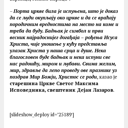
–
Порта цркве била је испуњена, што је доказ
да се људи окупљају око цркве и да се враћају
породичним вредностима на место на коме и
треба да буду. Бадњак је симбол и први
весник најрадоснијег догађаја – рођења Исуса
Христа, чије уношење у кућу представља
улазак Христа у наша срца и душе. Нека
благословен буде бадњак и нека испуни све
нас радошћу, миром и љубави. Свима желим,
мир, здравље да лепо проведу ове празнике уз
поздрав Мир Божји, Христос се роди
, казао је
старешина Цркве Светог Максима
Исповедника, свештеник Дејан Лазаров
.
[slideshow_deploy id=’25189′]