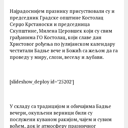
Најрадоснијем празнику присуствовали су и
председник Градске општине Костолац
Серџо Крстаноски и председница
Скупштине, Милена Церовшек који су свим
грађанима ГО Костолац, који славе дан
Христовог рођења по јулијанском календару
честитали Бадње вече и Божић са жељом да га
проведу у миру, слози, весељу и љубави.
[slideshow_deploy id=’25202′]
У складу са традицијом и обичајима Бадње
вечери, окупљени верници били су
послужени куваном ракијом, чајем и сувим
воћем, док је атмосферу празничног