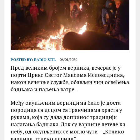
POSTED BY:
RADIO STIL
06/01/2020
Пред великим бројем верника, вечерас је у
порти Цркве Светог Максима Исповедника,
након вечерње службе, обављен чин освећења
бадњака и паљења ватре.
Међу окупљеним верницима било је доста
породица са децом са гранчицама храста у
рукама, која су дала допринос традицији
налагања бадњака. Док су варнице летеле ка
небу, од окупљених се могло чути – „Kолико
варница, толико парица”.