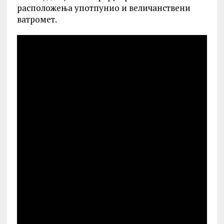
расположења употпунио и величанствени
ватромет.