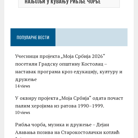
НАЈБОЉИ У КУВАЊУ РИБЉЕ ЧОРБЕ
Небо
ПОПУЛАРНЕ ВЕСТИ
Учесници пројекта „Моја Србија 2026“
посетили Градску општину Костолац –
наставак програма кроз едукацију, културу и
дружење
14 views
У оквиру пројекта „Моја Србија“ одата почаст
палим херојима из ратова 1990–1999.
10 views
Рибља чорба, музика и дружење – Дејан
Алавања позива на Старокостолачки котлић