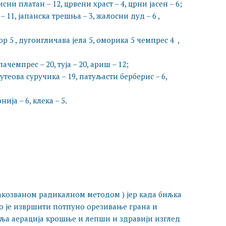
лисни платан – 12, црвени храст – 4, црни јасен – 6;
1, јапанска трешња – 3, жалосни дуд – 6 ,
р 5 , дугоигличава јела 5, оморика 5 чемпрес 4 ,
чемпрес – 20, туја – 20, ариш – 12;
теова суручика – 19, патуљасти берберис – 6,
ја – 6, клека – 5.
такозваном радикалном методом ) јер када биљка
о је извршити потпуно орезивање грана и
ља аерација крошње и лепши и здравији изглед