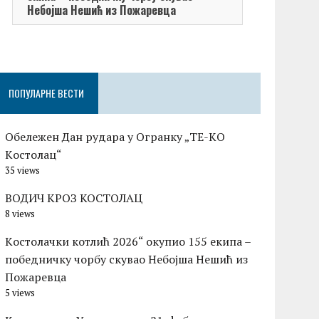
Небојша Нешић из Пожаревца
ПОПУЛАРНЕ ВЕСТИ
Обележен Дан рудара у Огранку „ТЕ-KО
Kостолац“
35 views
ВОДИЧ КРОЗ КОСТОЛАЦ
8 views
Kостолачки котлић 2026“ окупио 155 екипа –
победничку чорбу скувао Небојша Нешић из
Пожаревца
5 views