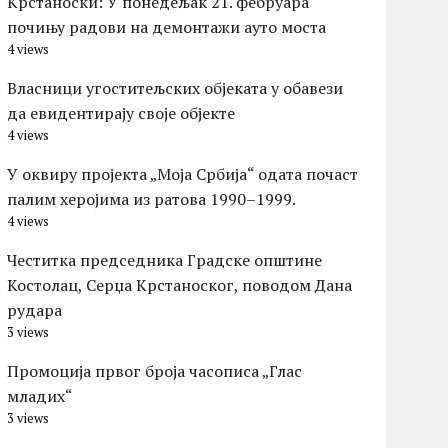
Kрстаноски: У понедељак 21. фебруара
почињу радови на демонтажи ауто моста
4 views
Власници угоститељских објеката у обавези
да евидентирају своје објекте
4 views
У оквиру пројекта „Моја Србија“ одата почаст
палим херојима из ратова 1990–1999.
4 views
Честитка председника Градске општине
Костолац, Серџа Крстаноског, поводом Дана
рудара
3 views
Промоција првог броја часописа „Глас
младих“
3 views