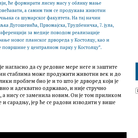
цији, ће формирати лисну масу у облику мање
повећавати, а самим тим се продужава животни
чњака са шумарског факултета. На тај начин
љка Дугошевића, Првомајска, Трудбеничка, 7. јула,
конференцији за медије поводом реализације
рање новог планског дрвореда у Костолцу, као и
е површине у централном парку у Костолцу”.
е нагласио да су редовне мере неге и заштите
начин стаблима може продужити животни век и до
ки проблем био је и то што је дрворед који је
вно и адекватно одржавао, и није стручно
а, а нису се заменила новим. Он је том приликом
 и сарадњу, јер ће се радови изводити у више