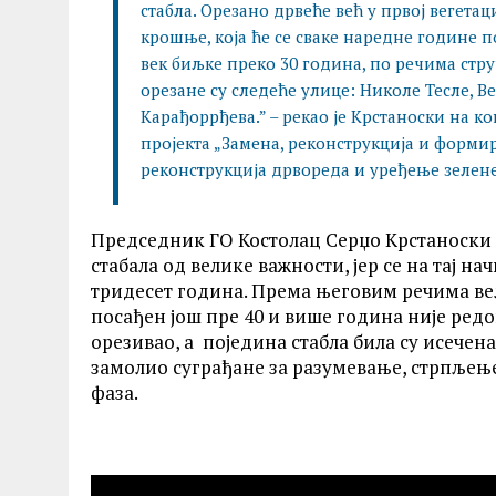
стабла. Орезано дрвеће већ у првој вегета
крошње, која ће се сваке наредне године 
век биљке преко 30 година, по речима стру
орезане су следеће улице: Николе Тесле, Ве
Kарађоррђева.” – рекао је Крстаноски на 
пројекта „Замена, реконструкција и форми
реконструкција дрвореда и уређење зелен
Председник ГО Костолац Серџо Крстаноски ј
стабала од велике важности, јер се на тај 
тридесет година. Према његовим речима вели
посађен још пре 40 и више година није редо
орезивао, а поједина стабла била су исечен
замолио суграђане за разумевање, стрпљење
фаза.