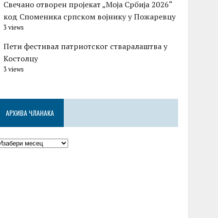
Свечано отворен пројекат „Моја Србија 2026“
код Споменика српском војнику у Пожаревцу
3 views
Пети фестивал патриотског стваралаштва у
Костолцу
3 views
АРХИВА ЧЛАНАКА