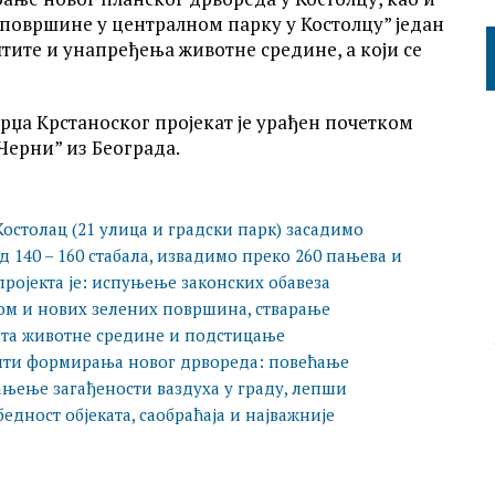
 површине у централном парку у Костолцу” један
штите и унапређења животне средине, а који се
џа Крстаноског пројекат је урађен почетком
 Черни” из Београда.
 Костолац (21 улица и градски парк) засадимо
д 140 – 160 стабала, извадимо преко 260 пањева и
пројекта је: испуњење законских обавеза
м и нових зелених површина, стварање
та животне средине и подстицање
фити формирања новог дрвореда: повећање
ањење загађености ваздуха у граду, лепши
едност објеката, саобраћаја и најважније