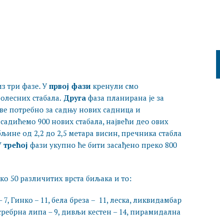
з три фазе. У
првој фази
кренули смо
олесних стабала.
Друга
фаза планирана је за
ве потребно за садњу нових садница и
садићемо 900 нових стабала, највећи део ових
бљине од 2,2 до 2,5 метара висин, пречника стабла
У
трећој
фази укупно ће бити засађено преко 800
ко 50 различитих врста биљака и то:
, Гинко – 11, бела бреза – 11, леска, ликвидамбар
2, сребрна липа – 9, дивљи кестен – 14, пирамидална