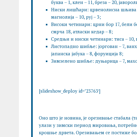
буква – 1, клен – 11, бреза – 20, јаворо
Ниски лишћари: црвенолисна шљива – 1
магнолија – 10, руј – 3;
Високи четинари: црни бор 17, бели бо
смрча 18, атласки кедар – 8;
Средњи и ниски четинари: тиса – 10, па
Листопадно шибље: јоргован – 7, ванху
јапанска јабука – 8, форуиција 8;
Зимзелено шибље: дуњарица – 7, махони
[slideshow_deploy id=’23763′]
Оно што је новина, је орезивање стабала (
улази у зимски период мировања, потребн
крошње дрвета. Орезивањем се постиже бо