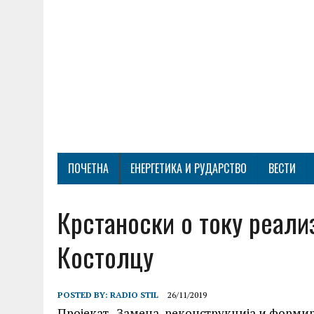
ПОЧЕТНА
ЕНЕРГЕТИКА И РУДАРСТВО
ВЕСТИ
Крстаноски о току реали
Костолцу
POSTED BY:
RADIO STIL
26/11/2019
Пројекат „Замена, реконструкција и формир