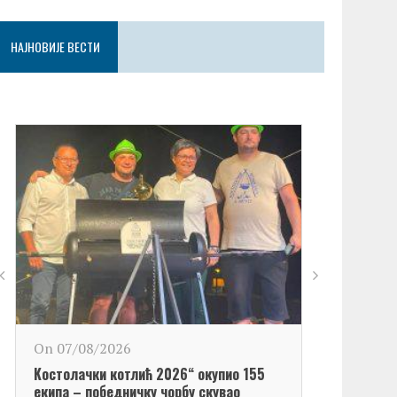
НАЈНОВИЈЕ ВЕСТИ
On 06/08/2
On 07/08/2026
Обележен Да
Kостолачки котлић 2026“ окупио 155
Kостолац“
екипа – победничку чорбу скувао