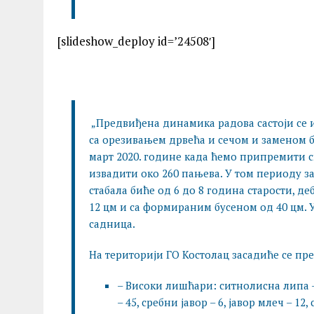
[slideshow_deploy id=’24508′]
„Предвиђена динамика радова састоји се и
са орезивањем дрвећа и сечом и заменом б
март 2020. године када ћемо припремити с
извадити око 260 пањева. У том периоду за
стабала биће од 6 до 8 година старости, де
12 цм и са формираним бусеном од 40 цм. 
садница.
На територији ГО Костолац засадиће се пре
– Високи лишћари: ситнолисна липа – 7
– 45, сребни јавор – 6, јавор млеч – 1