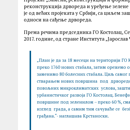
реконструкција дрвореда и уређење зелене
је од већих пројеката у Србији, са циљем за
односи на сађење дрвореда.
Према речима председника ГО Костолац, Сер
2017. године, од стране Института „Јарослав
„План је да за 18 месеци на територији ГО
преко 1760 нових стабала, затим орежемо о
заменимо 80 болесних стабала. Циљ самог 
стварањем нових површина под дрворедо
повољних микроклиматских услова, зашти
урбанистичког развоја ГО Костолац. Бене
површине под зеленилом – преко 60 %, см
изглед града, а самим тим сачуваће се безб
грађана.“- наглашава Крстаноски.