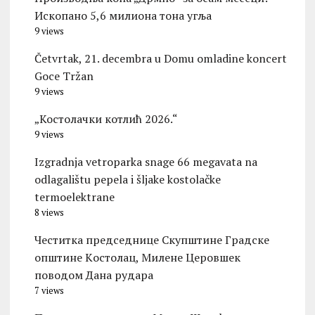
Ископано 5,6 милиона тона угља
9 views
Četvrtak, 21. decembra u Domu omladine koncert
Goce Tržan
9 views
„Костолачки котлић 2026.“
9 views
Izgradnja vetroparka snage 66 megavata na
odlagalištu pepela i šljake kostolačke
termoelektrane
8 views
Честитка председнице Скупштине Градске
општине Kостолац, Милене Церовшек
поводом Дана рудара
7 views