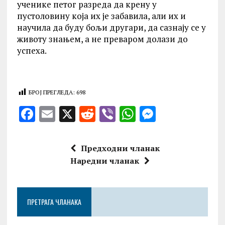
ученике петог разреда да крену у
пустоловину која их је забавила, али их и
научила да буду бољи другари, да сазнају се у
животу знањем, а не преваром долази до
успеха.
БРОЈ ПРЕГЛЕДА:
698
F
E
X
R
V
W
M
a
m
e
ib
h
es
ce
ai
d
er
at
se
Предходни чланак
b
l
di
s
n
Наредни чланак
o
t
A
g
o
p
er
ПРЕТРАГА ЧЛАНАКА
k
p