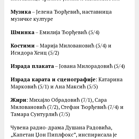
Музика
– Јелена Ђорђевић, наставница
музичке културе
Шминка
– Емилија Ђорђевић (5/4)
Костими
– Марија Миловановић (5/4) и
Исидора Хенц (5/2)
Израда плаката
– Јована Милорадовић (5/4)
Израда карата и сценографије
: Катарина
Марковић (5/1) и Ана Максић (5/5)
Жири
: Михајло Обрадовић (7/1), Сара
Миловановић (7/2), Стефан Ђорђевић (7/4) и
Тамара Сунтурлић (7/5)
Чувена радио-драма Душана Радовића,
„Kапетан Џон Пиплфокс”, инспирисала је