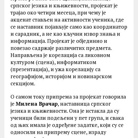
српског језика и књижевности, пројекат је
трајао око четири месеца, при чему је
акценат стављен на активности ученика, где
се наставник појављује само као координатор
и сарадник, а не као кључни извор знања и
информација. Пројекат је објединио и
повезао садржаје различитих предмета.
Направљена је корелација са ликовном
културом (сцена), информатиком
(презентација), и ужа корелацију са
географијом, историјом и новинарском
секцијом.
О самом току припрема за пројекат говорила
је
Милена Врачар
, наставницa српског
језика и књижевности. Она је истакла да су
ученици били подељени у пет група, и свака
од њих имала је одређене задатке, који су се
односили на припрему сцене, израду