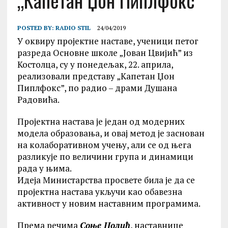
„Капетан Џон Пиплфокс”
POSTED BY:
RADIO STIL
24/04/2019
У оквиру пројектне наставе, ученици петог
разреда Основне школе „Јован Цвијић” из
Костолца, су у понедељак, 22. априла,
реализовали представу „Капетан Џон
Пиплфокс”, по радио – драми Душана
Радовића.
Пројектна настава је један од модерних
модела образовања, и овај метод је заснован
на колаборативном учењу, али се од њега
разликује по величини група и динамици
рада у њима.
Идеја Министарства просвете била је да се
пројектна настава укључи као обавезна
активност у новим наставним програмима.
Према речима
Соње Цолић
, наставнице