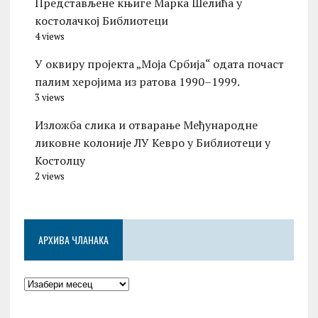
Представљене књиге Марка Шелића у
костолачкој Библиотеци
4 views
У оквиру пројекта „Моја Србија“ одата почаст
палим херојима из ратова 1990–1999.
3 views
Изложбa слика и отварање Међународне
ликовне колоније ЛУ Кевро у Библиотеци у
Костолцу
2 views
АРХИВА ЧЛАНАКА