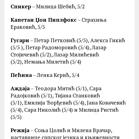
Спикер
– Милица Шебић, 5/2
Капетан Џон Пиплфокс
– Страхиња
Ераковић, 5/5
Гусари
– Петар Петковић (5/5), Алекса Гикић
(5/5 ), Петар Радоморовић (5/4), Лазар
Стојичевић (5/2), Лазар Милићевић
(5/2), Немања Милетић (5/4)
Пећина
– Ленка Керић, 5/4
Аждаја
– Теодора Митић (5/1), Сара
Радојковић (5/1), Тијана Станковић
(5/1), Емилија Ђорђевић (5/4), Јана Ковачевић
(5/4), Сара Николић (5/4) и Милица Ристић
(5/5)
Режија
– Соња Цолић и Милена Врачар,
наставнице српског језика и књижевности