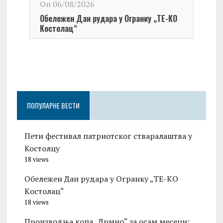
On 06/08/2026
Обележен Дан рудара у Огранку „ТЕ-KО
Kостолац“
On 0
Чест
Град
Церо
ПОПУЛАРНЕ ВЕСТИ
Пети фестивал патриотског стваралаштва у
Костолцу
18 views
Обележен Дан рудара у Огранку „ТЕ-KО
Kостолац“
18 views
Производња копа „Дрмно“ за осам месеци: