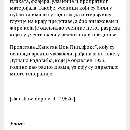
плаката, флајера, улазница и пропратног
материјала. Такође, ученици који су били у
публици имали су задатак да интервјуишу
глумце на крају представе, а био ангажован и
жири који је оцењивао ученике петог разреда
који су учествовали у реализацији представе.
Представа „Капетан Џон Пиплфокс”, коју су
основци вредно увежбали, рађена је по тексту
Душана Радовића, који је објављен 1953.
године као радио драма, уз коју су одрастале
многе генерације.
[slideshow_deploy id=’19626′]
Улоге: